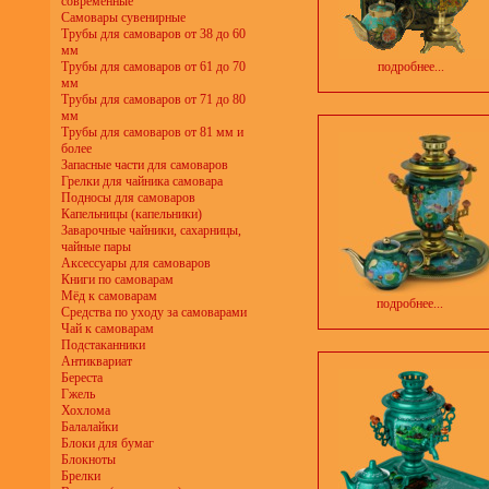
современные
Самовары сувенирные
Трубы для самоваров от 38 до 60
мм
Трубы для самоваров от 61 до 70
подробнее...
мм
Трубы для самоваров от 71 до 80
мм
Трубы для самоваров от 81 мм и
более
Запасные части для самоваров
Грелки для чайника самовара
Подносы для самоваров
Капельницы (капельники)
Заварочные чайники, сахарницы,
чайные пары
Аксессуары для самоваров
Книги по самоварам
Мёд к самоварам
подробнее...
Средства по уходу за самоварами
Чай к самоварам
Подстаканники
Антиквариат
Береста
Гжель
Хохлома
Балалайки
Блоки для бумаг
Блокноты
Брелки