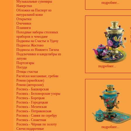
Музыкальные сувениры
подробнее...
Наперстки
Обложки на Паспорт из
натуральной кожи
Открытки
Очечники
Планинги
Походные наборы столовых
приборов в чемодане
Подковы на Счастье и Удачу
Подносы Жостово
Подносы из Нижнего Тагила
Подсвечники и канделябры из
латуни
Портсигары
подробнее...
Посуда
Птицы счастья
Расчёски массажные, гребни
Ремни (армейские)
Ремни (авторские)
Роспись - Башкирская
Роспись - Беломорские узоры
Роспись - Борецкая
Роспись - Городецкая
Роспись - Мезенская
Роспись - Петриковская
Роспись - Синяя по серебру
Роспись - Сюжетная
Роспись - Чёрная по золоту
подробнее...
Свечи подарочные