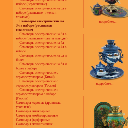
наборе (нерасписные)
Самовары электрические на 3л в
наборе (расписные - гжель и
хохлома)
Самовары электрические на
подробнее...
3л в наборе (расписные -
сюжетные)
Самовары электрические на 3л в
наборе (расписные - цветы и ягоды)
Самовары электрические на 4л
Самовары электрические на 4л в
наборе
Самовары электрические на 5л и
более
Самовары электрические на 5л и
более в наборе
Самовары электрические с
терморегулятором (Китай)
Самовары электрические с
подробнее...
терморегулятором (Россия)
Самовары электрические с
терморегулятором в наборе
(Россия)
Самовары жаровые (дровяные,
угольные)
Самовары антикварные
Самовары комбинированные
Самовары фарфоровые
Самовары эксклюзивные