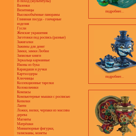
В поход (мультитулы)
Валенки
Визитницы
подробнее...
Высокообъёмные панорамы
Глиняная посуда - гончарные
изделия
Гусли
Женские украшения
Заготовки под роспись (разные)
Зажигалки
Зажимы для денег
Замки, замки Любви
Записные книги
Зеркальца карманные
Иконы из бука
Карандаши и ручки
Картхолдеры
подробнее...
Ключницы
Коллекционные тарелки
Колокольчики
Компасы
Компьютерные мышки с росписью
Копилки
Лапти
Ложки, вилки, черпаки из массива
дерева
Магниты
Матрёшки
Миниатюрные фигурки,
талисманы, монеты