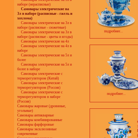
наборе (нерасписные)
Самовары электрические на
3л в наборе (расписные - гжель и
хохлома)
Самовары электрические на 3л в
наборе (расписные - сюжетные)
подробнее...
Самовары электрические на 3л в
наборе (расписные - цветы и ягоды)
Самовары электрические на 4л
Самовары электрические на 4л в
наборе
Самовары электрические на 5л и
более
Самовары электрические на 5л и
более в наборе
Самовары электрические с
терморегулятором (Китай)
Самовары электрические с
терморегулятором (Россия)
Самовары электрические с
подробнее...
терморегулятором в наборе
(Россия)
Самовары жаровые (дровяные,
угольные)
Самовары антикварные
Самовары комбинированные
Самовары фарфоровые
Самовары эксклюзивные
современные