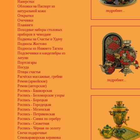
Наперстки
Обложки на Паспорт из
подробнее...
натуральной кожи
Открытки
Очечники
Планинги
Походные наборы столовых
приборов в чемодане
Подковы на Счастье и Удачу
Подносы Жостово
Подносы из Нижнего Тагила
Подсвечники и канделябры из
латуни
Портсигары
Посуда
Птицы счастья
Расчёски массажные, гребни
подробнее...
Ремни (армейские)
Ремни (авторские)
Роспись - Башкирская
Роспись - Беломорские узоры
Роспись - Борецкая
Роспись - Городецкая
Роспись - Мезенская
Роспись - Петриковская
Роспись - Синяя по серебру
Роспись - Сюжетная
Роспись - Чёрная по золоту
Свечи подарочные
Семикаракорская керамика