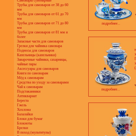
Самовары сувенирные
Трубы для самоваров от 38 до 60
мм
Трубы для самоваров от 61 до 70
мм
Трубы для самоваров от 71 до 80
подробнее...
мм
Трубы для самоваров от 81 мм и
более
Запасные части для самоваров
Грелки для чайника самовара
Подносы для самоваров
Капельницы (капельники)
Заварочные чайники, сахарницы,
чайные пары
(
Аксессуары для самоваров
Книги по самоварам
Мёд к самоварам
Средства по уходу за самоварами
Чай к самоварам
подробнее...
Подстаканники
Антиквариат
Береста
Гжель
Хохлома
Балалайки
Блоки для бумаг
Блокноты
Брелки
В поход (мультитулы)