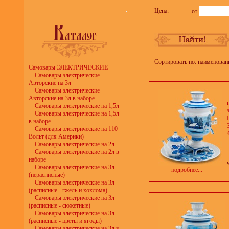
Цена:
от
Сортировать по: наименован
Самовары ЭЛЕКТРИЧЕСКИЕ
Самовары электрические
Авторские на 3л
Самовары электрические
Авторские на 3л в наборе
Самовары электрические на 1,5л
Самовары электрические на 1,5л
в наборе
Самовары электрические на 110
Вольт (для Америки)
Самовары электрические на 2л
Самовары электрические на 2л в
наборе
Самовары электрические на 3л
подробнее...
(нерасписные)
Самовары электрические на 3л
(расписные - гжель и хохлома)
Самовары электрические на 3л
(расписные - сюжетные)
Самовары электрические на 3л
(расписные - цветы и ягоды)
Самовары электрические на 3л в