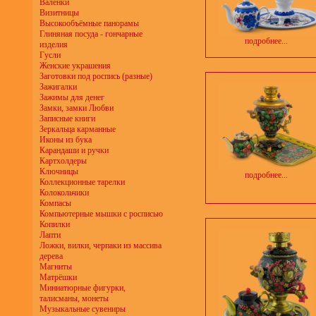
Валенки
Визитницы
Высокообъёмные панорамы
Глиняная посуда - гончарные
подробнее...
изделия
Гусли
Женские украшения
Заготовки под роспись (разные)
Зажигалки
Зажимы для денег
Замки, замки Любви
Записные книги
Зеркальца карманные
Иконы из бука
Карандаши и ручки
Картхолдеры
Ключницы
подробнее...
Коллекционные тарелки
Колокольчики
Компасы
Компьютерные мышки с росписью
Копилки
Лапти
Ложки, вилки, черпаки из массива
дерева
Магниты
Матрёшки
Миниатюрные фигурки,
талисманы, монеты
Музыкальные сувениры