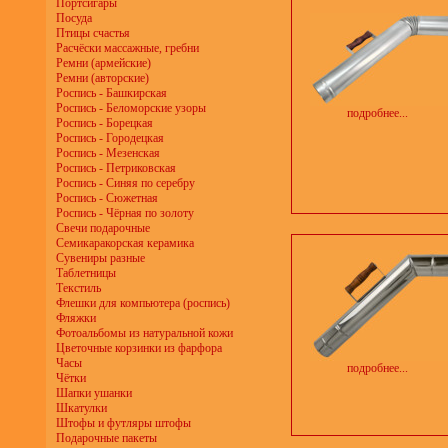
Портсигары
Посуда
Птицы счастья
Расчёски массажные, гребни
Ремни (армейские)
Ремни (авторские)
Роспись - Башкирская
Роспись - Беломорские узоры
подробнее...
Роспись - Борецкая
Роспись - Городецкая
Роспись - Мезенская
Роспись - Петриковская
Роспись - Синяя по серебру
Роспись - Сюжетная
Роспись - Чёрная по золоту
Свечи подарочные
Семикаракорская керамика
Сувениры разные
Таблетницы
Текстиль
Флешки для компьютера (роспись)
Фляжки
Фотоальбомы из натуральной кожи
Цветочные корзинки из фарфора
Часы
подробнее...
Чётки
Шапки ушанки
Шкатулки
Штофы и футляры штофы
Подарочные пакеты