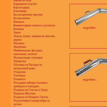
Иконы из бука
Карандаши и ручки
Картхолдеры
Ключницы
Коллекционные тарелки
Колокольчики
Компасы
Компьютерные мышки с росписью
подробнее...
Копилки
Лапти
Ложки, вилки, черпаки из массива
дерева
Магниты
Матрёшки
Миниатюрные фигурки,
талисманы, монеты
Музыкальные сувениры
Наперстки
Обложки на Паспорт из
натуральной кожи
Открытки
Очечники
Планинги
подробнее...
Походные наборы столовых
приборов в чемодане
Подковы на Счастье и Удачу
Подносы Жостово
Подносы из Нижнего Тагила
Подсвечники и канделябры из
латуни