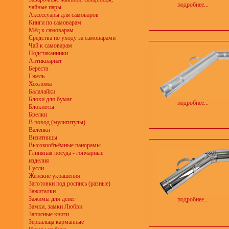
подробнее...
чайные пары
Аксессуары для самоваров
Книги по самоварам
Мёд к самоварам
Средства по уходу за самоварами
Чай к самоварам
Подстаканники
Антиквариат
Береста
Гжель
Хохлома
Балалайки
Блоки для бумаг
подробнее...
Блокноты
Брелки
В поход (мультитулы)
Валенки
Визитницы
Высокообъёмные панорамы
Глиняная посуда - гончарные
изделия
Гусли
Женские украшения
Заготовки под роспись (разные)
Зажигалки
Зажимы для денег
подробнее...
Замки, замки Любви
Записные книги
Зеркальца карманные