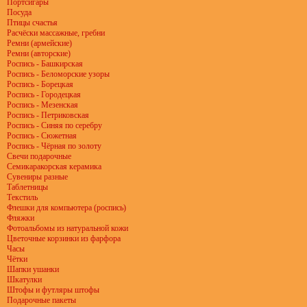
Портсигары
Посуда
Птицы счастья
Расчёски массажные, гребни
Ремни (армейские)
Ремни (авторские)
Роспись - Башкирская
Роспись - Беломорские узоры
Роспись - Борецкая
Роспись - Городецкая
Роспись - Мезенская
Роспись - Петриковская
Роспись - Синяя по серебру
Роспись - Сюжетная
Роспись - Чёрная по золоту
Свечи подарочные
Семикаракорская керамика
Сувениры разные
Таблетницы
Текстиль
Флешки для компьютера (роспись)
Фляжки
Фотоальбомы из натуральной кожи
Цветочные корзинки из фарфора
Часы
Чётки
Шапки ушанки
Шкатулки
Штофы и футляры штофы
Подарочные пакеты