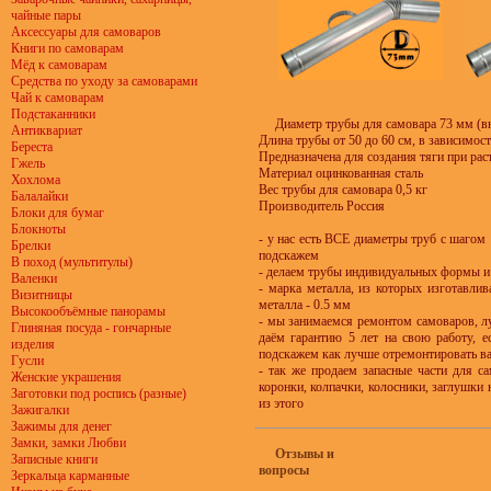
чайные пары
Аксессуары для самоваров
Книги по самоварам
Мёд к самоварам
Средства по уходу за самоварами
Чай к самоварам
Подстаканники
Диаметр трубы для самовара 73 мм (в
Антиквариат
Длина трубы от 50 до 60 см, в зависимост
Береста
Предназначена для создания тяги при рас
Гжель
Материал оцинкованная сталь
Хохлома
Вес трубы для самовара 0,5 кг
Балалайки
Производитель Россия
Блоки для бумаг
Блокноты
- у нас есть ВСЕ диаметры труб с шагом
Брелки
подскажем
В поход (мультитулы)
- делаем трубы индивидуальных формы и 
Валенки
- марка металла, из которых изготавли
Визитницы
металла - 0.5 мм
Высокообъёмные панорамы
- мы занимаемся ремонтом самоваров, лу
Глиняная посуда - гончарные
даём гарантию 5 лет на свою работу, е
изделия
подскажем как лучше отремонтировать в
Гусли
- так же продаем запасные части для са
Женские украшения
коронки, колпачки, колосники, заглушки н
Заготовки под роспись (разные)
из этого
Зажигалки
Зажимы для денег
Замки, замки Любви
Отзывы и
Записные книги
вопросы
Зеркальца карманные