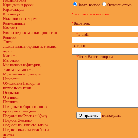
Иконы из бука
Карандаши и ручки
Задать вопрос
Оставить отзыв
Картхолдеры
Ключницы
*заполните обязательно
Коллекционные тарелки
Колокольчики
*
Ваше имя:
Компасы
Компьютерные мышки с росписью
*
E-mail:
Копилки
Лапти
Телефон:
Ложки, вилки, черпаки из массива
дерева
Магниты
*
Текст Вашего вопроса:
Матрёшки
Миниатюрные фигурки,
талисманы, монеты
Музыкальные сувениры
Наперстки
Обложки на Паспорт из
натуральной кожи
Открытки
Очечники
Планинги
Походные наборы столовых
приборов в чемодане
или
закрыть
Подковы на Счастье и Удачу
Подносы Жостово
Подносы из Нижнего Тагила
Подсвечники и канделябры из
латуни