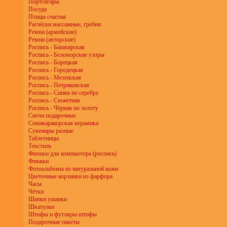
Портсигары
Посуда
Птицы счастья
Расчёски массажные, гребни
Ремни (армейские)
Ремни (авторские)
Роспись - Башкирская
Роспись - Беломорские узоры
Роспись - Борецкая
Роспись - Городецкая
Роспись - Мезенская
Роспись - Петриковская
Роспись - Синяя по серебру
Роспись - Сюжетная
Роспись - Чёрная по золоту
Свечи подарочные
Семикаракорская керамика
Сувениры разные
Таблетницы
Текстиль
Флешки для компьютера (роспись)
Фляжки
Фотоальбомы из натуральной кожи
Цветочные корзинки из фарфора
Часы
Чётки
Шапки ушанки
Шкатулки
Штофы и футляры штофы
Подарочные пакеты