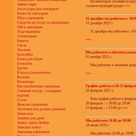
На некоторые позиции из раз
чайные пары
соответствующий раздел
»»»
Аксессуары для самоваров
Книги по самоварам
Мёд к самоварам
31 декабря мы работаем с 10:0
Средства по уходу за самоварами
31 декабря 2021 г.
Чай к самоварам
31 декабря мы работаем с 10:
Подстаканники
Антиквариат
»»»
Береста
Гжель
Хохлома
Мы работаем в обычном режиме
Балалайки
01 ноября 2021 г.
Блоки для бумаг
Блокноты
Мы работаем в обычном режим
Брелки
В поход (мультитулы)
»»»
Валенки
Визитницы
График работы в 20-23 февраля
Высокообъёмные панорамы
20 февраля 2021 г.
Глиняная посуда - гончарные
изделия
Наш график работы в февраль
Гусли
20 февраля - с 10:00 до 20:00
Женские украшения
21 февраля - с 13:00 до
»»»
Заготовки под роспись (разные)
Зажигалки
Зажимы для денег
Мы работаем 24.06 до 18:00
Замки, замки Любви
24 июня 2020 г.
Записные книги
Зеркальца карманные
Мы работаем 24.06 до 18:00