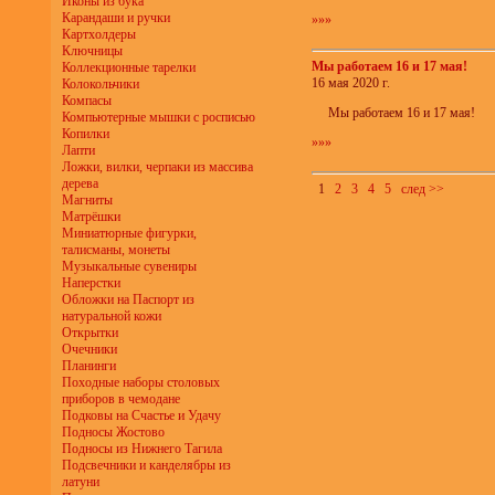
Иконы из бука
Карандаши и ручки
»»»
Картхолдеры
Ключницы
Мы работаем 16 и 17 мая!
Коллекционные тарелки
16 мая 2020 г.
Колокольчики
Компасы
Мы работаем 16 и 17 мая!
Компьютерные мышки с росписью
Копилки
»»»
Лапти
Ложки, вилки, черпаки из массива
дерева
1
2
3
4
5
след >>
Магниты
Матрёшки
Миниатюрные фигурки,
талисманы, монеты
Музыкальные сувениры
Наперстки
Обложки на Паспорт из
натуральной кожи
Открытки
Очечники
Планинги
Походные наборы столовых
приборов в чемодане
Подковы на Счастье и Удачу
Подносы Жостово
Подносы из Нижнего Тагила
Подсвечники и канделябры из
латуни