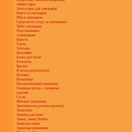
чайные пары
Аксессуары для самоваров
Книги по самоварам
Мёд к самоварам
Средства по уходу за самоварами
Чай к самоварам
Подстаканники
Антиквариат
Береста
Гжель
Хохлома
Балалайки
Блоки для бумаг
Блокноты
Брелки
В поход (мультитулы)
Валенки
Визитницы
Высокообъёмные панорамы
Глиняная посуда - гончарные
изделия
Гусли
Женские украшения
Заготовки под роспись (разные)
Зажигалки
Зажимы для денег
Замки, замки Любви
Записные книги
Зеркальца карманные