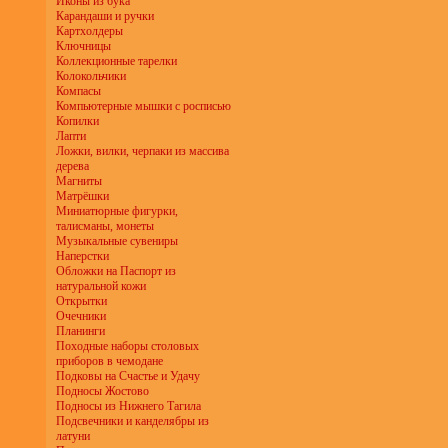
Иконы из бука
Карандаши и ручки
Картхолдеры
Ключницы
Коллекционные тарелки
Колокольчики
Компасы
Компьютерные мышки с росписью
Копилки
Лапти
Ложки, вилки, черпаки из массива
дерева
Магниты
Матрёшки
Миниатюрные фигурки,
талисманы, монеты
Музыкальные сувениры
Наперстки
Обложки на Паспорт из
натуральной кожи
Открытки
Очечники
Планинги
Походные наборы столовых
приборов в чемодане
Подковы на Счастье и Удачу
Подносы Жостово
Подносы из Нижнего Тагила
Подсвечники и канделябры из
латуни