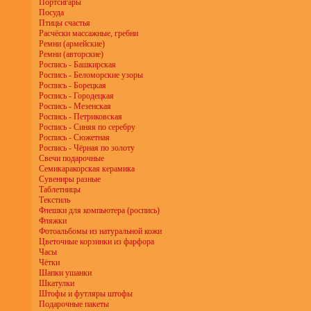
Портсигары
Посуда
Птицы счастья
Расчёски массажные, гребни
Ремни (армейские)
Ремни (авторские)
Роспись - Башкирская
Роспись - Беломорские узоры
Роспись - Борецкая
Роспись - Городецкая
Роспись - Мезенская
Роспись - Петриковская
Роспись - Синяя по серебру
Роспись - Сюжетная
Роспись - Чёрная по золоту
Свечи подарочные
Семикаракорская керамика
Сувениры разные
Таблетницы
Текстиль
Флешки для компьютера (роспись)
Фляжки
Фотоальбомы из натуральной кожи
Цветочные корзинки из фарфора
Часы
Чётки
Шапки ушанки
Шкатулки
Штофы и футляры штофы
Подарочные пакеты