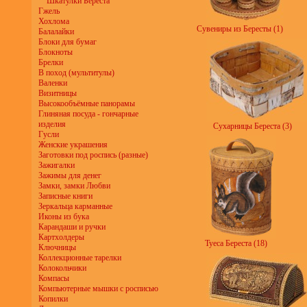
Шкатулки Береста
Гжель
Хохлома
Сувениры из Бересты (1)
Балалайки
Блоки для бумаг
Блокноты
Брелки
В поход (мультитулы)
Валенки
Визитницы
Высокообъёмные панорамы
Глиняная посуда - гончарные
изделия
Сухарницы Береста (3)
Гусли
Женские украшения
Заготовки под роспись (разные)
Зажигалки
Зажимы для денег
Замки, замки Любви
Записные книги
Зеркальца карманные
Иконы из бука
Карандаши и ручки
Картхолдеры
Туеса Береста (18)
Ключницы
Коллекционные тарелки
Колокольчики
Компасы
Компьютерные мышки с росписью
Копилки