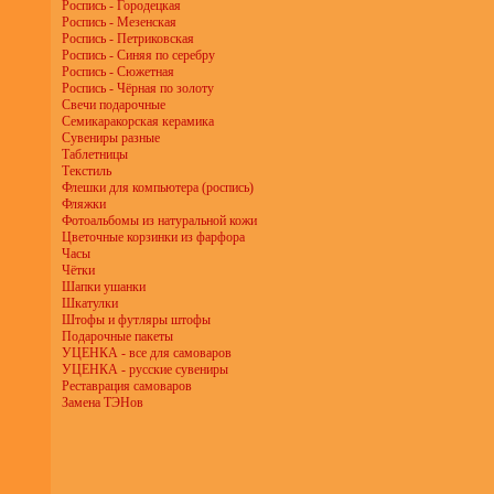
Роспись - Городецкая
Роспись - Мезенская
Роспись - Петриковская
Роспись - Синяя по серебру
Роспись - Сюжетная
Роспись - Чёрная по золоту
Свечи подарочные
Семикаракорская керамика
Сувениры разные
Таблетницы
Текстиль
Флешки для компьютера (роспись)
Фляжки
Фотоальбомы из натуральной кожи
Цветочные корзинки из фарфора
Часы
Чётки
Шапки ушанки
Шкатулки
Штофы и футляры штофы
Подарочные пакеты
УЦЕНКА - все для самоваров
УЦЕНКА - русские сувениры
Реставрация самоваров
Замена ТЭНов