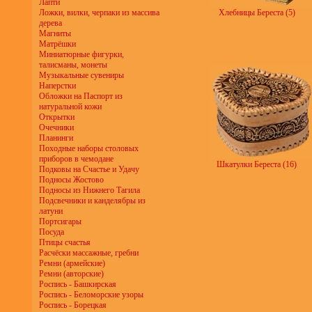
Лапти
Ложки, вилки, черпаки из массива
Хлебницы Береста (5)
дерева
Магниты
Матрёшки
Миниатюрные фигурки,
талисманы, монеты
Музыкальные сувениры
Наперстки
Обложки на Паспорт из
натуральной кожи
Открытки
Очечники
Планинги
Походные наборы столовых
приборов в чемодане
Шкатулки Береста (16)
Подковы на Счастье и Удачу
Подносы Жостово
Подносы из Нижнего Тагила
Подсвечники и канделябры из
латуни
Портсигары
Посуда
Птицы счастья
Расчёски массажные, гребни
Ремни (армейские)
Ремни (авторские)
Роспись - Башкирская
Роспись - Беломорские узоры
Роспись - Борецкая