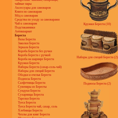
чайные пары
Аксессуары для самоваров
Книги по самоварам
Мёд к самоварам
Средства по уходу за самоварами
Чай к самоварам
Кружки Береста (10)
Подстаканники
Антиквариат
Береста
Вазы Береста
Заколки Береста
Зеркала Береста
Короба Береста без ручки
Короба Береста с ручкой
Наборы для специй Береста (2)
Короба на шарнире Береста
Кружки Береста
Наборы Береста (сахар-соль-чай)
Наборы для специй Береста
Ободки и очелья Береста
Подносы Береста
Салфетницы Береста
Подносы Береста (2)
Сувениры из Бересты
Сундуки Береста
Сухарницы Береста
Тарелки Береста
Туеса Береста
Туеса Береста чай, сахар, соль
Хлебницы Береста
Чехлы для книг Береста