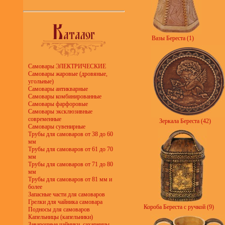
Вазы Береста (1)
Самовары ЭЛЕКТРИЧЕСКИЕ
Самовары жаровые (дровяные,
угольные)
Самовары антикварные
Самовары комбинированные
Самовары фарфоровые
Самовары эксклюзивные
современные
Зеркала Береста (42)
Самовары сувенирные
Трубы для самоваров от 38 до 60
мм
Трубы для самоваров от 61 до 70
мм
Трубы для самоваров от 71 до 80
мм
Трубы для самоваров от 81 мм и
более
Запасные части для самоваров
Грелки для чайника самовара
Короба Береста с ручкой (9)
Подносы для самоваров
Капельницы (капельники)
Заварочные чайники, сахарницы,