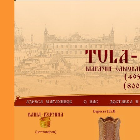
Береста
[553]
:
(нет товаров)