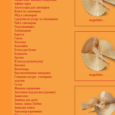
чайные пары
Аксессуары для самоваров
Книги по самоварам
Мёд к самоварам
Средства по уходу за самоварами
подробнее...
Чай к самоварам
Подстаканники
Антиквариат
Береста
Гжель
Хохлома
Балалайки
Блоки для бумаг
Блокноты
Брелки
В поход (мультитулы)
Валенки
Визитницы
Высокообъёмные панорамы
подробнее...
Глиняная посуда - гончарные
изделия
Гусли
Женские украшения
Заготовки под роспись (разные)
Зажигалки
Зажимы для денег
Замки, замки Любви
Записные книги
Зеркальца карманные