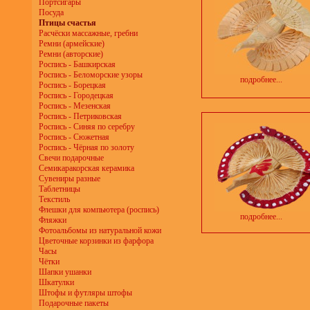
Портсигары
Посуда
Птицы счастья
Расчёски массажные, гребни
Ремни (армейские)
Ремни (авторские)
Роспись - Башкирская
Роспись - Беломорские узоры
подробнее...
Роспись - Борецкая
Роспись - Городецкая
Роспись - Мезенская
Роспись - Петриковская
Роспись - Синяя по серебру
Роспись - Сюжетная
Роспись - Чёрная по золоту
Свечи подарочные
Семикаракорская керамика
Сувениры разные
Таблетницы
Текстиль
Флешки для компьютера (роспись)
подробнее...
Фляжки
Фотоальбомы из натуральной кожи
Цветочные корзинки из фарфора
Часы
Чётки
Шапки ушанки
Шкатулки
Штофы и футляры штофы
Подарочные пакеты