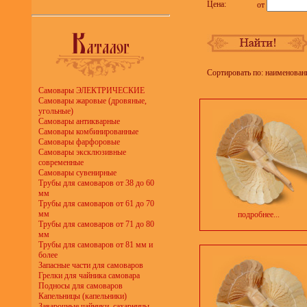
Цена:
от
Сортировать по: наименован
Самовары ЭЛЕКТРИЧЕСКИЕ
Самовары жаровые (дровяные,
угольные)
Самовары антикварные
Самовары комбинированные
Самовары фарфоровые
Самовары эксклюзивные
современные
Самовары сувенирные
Трубы для самоваров от 38 до 60
мм
Трубы для самоваров от 61 до 70
мм
подробнее...
Трубы для самоваров от 71 до 80
мм
Трубы для самоваров от 81 мм и
более
Запасные части для самоваров
Грелки для чайника самовара
Подносы для самоваров
Капельницы (капельники)
Заварочные чайники, сахарницы,