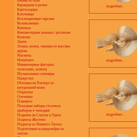
Иконы из бука
Карандаши и ручки
подробнее...
Картхолдеры
Ключницы
Коллекционные тарелки
Колокольчики
Компасы
Компьютерные мышки с росписью
Копилки
Лапти
Ложки, вилки, черпаки из массива
дерева
Магниты
Матрёшки
подробнее...
Миниатюрные фигурки,
талисманы, монеты
Музыкальные сувениры
Наперстки
Обложки на Паспорт из
натуральной кожи
Открытки
Очечники
Планинги
Походные наборы столовых
приборов в чемодане
подробнее...
Подковы на Счастье и Удачу
Подносы Жостово
Подносы из Нижнего Тагила
Подсвечники и канделябры из
латуни