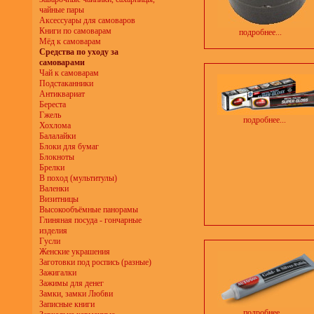
чайные пары
Аксессуары для самоваров
Книги по самоварам
подробнее...
Мёд к самоварам
Средства по уходу за
самоварами
Чай к самоварам
Подстаканники
Антиквариат
Береста
Гжель
подробнее...
Хохлома
Балалайки
Блоки для бумаг
Блокноты
Брелки
В поход (мультитулы)
Валенки
Визитницы
Высокообъёмные панорамы
Глиняная посуда - гончарные
изделия
Гусли
Женские украшения
Заготовки под роспись (разные)
Зажигалки
Зажимы для денег
Замки, замки Любви
Записные книги
подробнее...