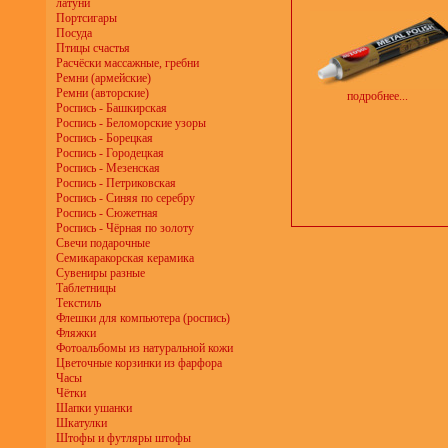
латуни
Портсигары
Посуда
Птицы счастья
Расчёски массажные, гребни
Ремни (армейские)
Ремни (авторские)
подробнее...
Роспись - Башкирская
Роспись - Беломорские узоры
Роспись - Борецкая
Роспись - Городецкая
Роспись - Мезенская
Роспись - Петриковская
Роспись - Синяя по серебру
Роспись - Сюжетная
Роспись - Чёрная по золоту
Свечи подарочные
Семикаракорская керамика
Сувениры разные
Таблетницы
Текстиль
Флешки для компьютера (роспись)
Фляжки
Фотоальбомы из натуральной кожи
Цветочные корзинки из фарфора
Часы
Чётки
Шапки ушанки
Шкатулки
Штофы и футляры штофы