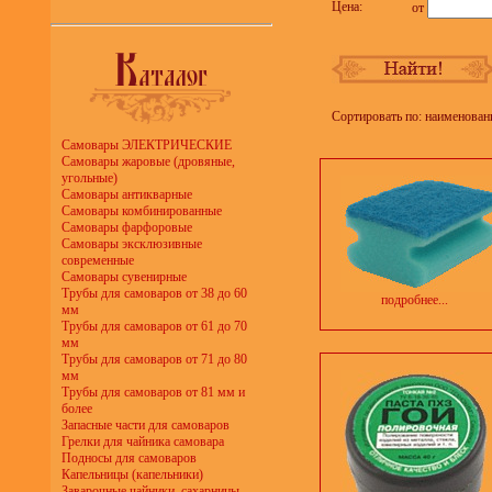
Цена:
от
Сортировать по: наименован
Самовары ЭЛЕКТРИЧЕСКИЕ
Самовары жаровые (дровяные,
угольные)
Самовары антикварные
Самовары комбинированные
Самовары фарфоровые
Самовары эксклюзивные
современные
Самовары сувенирные
Трубы для самоваров от 38 до 60
подробнее...
мм
Трубы для самоваров от 61 до 70
мм
Трубы для самоваров от 71 до 80
мм
Трубы для самоваров от 81 мм и
более
Запасные части для самоваров
Грелки для чайника самовара
Подносы для самоваров
Капельницы (капельники)
Заварочные чайники, сахарницы,