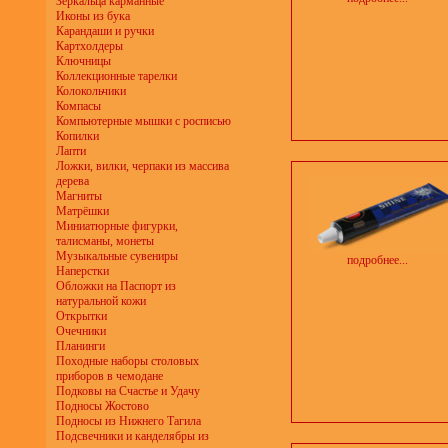
Зеркальца карманные
Иконы из бука
Карандаши и ручки
Картхолдеры
Ключницы
Коллекционные тарелки
Колокольчики
Компасы
Компьютерные мышки с росписью
Копилки
Лапти
Ложки, вилки, черпаки из массива
дерева
Магниты
Матрёшки
Миниатюрные фигурки,
талисманы, монеты
Музыкальные сувениры
подробнее...
Наперстки
Обложки на Паспорт из
натуральной кожи
Открытки
Очечники
Планинги
Походные наборы столовых
приборов в чемодане
Подковы на Счастье и Удачу
Подносы Жостово
Подносы из Нижнего Тагила
Подсвечники и канделябры из