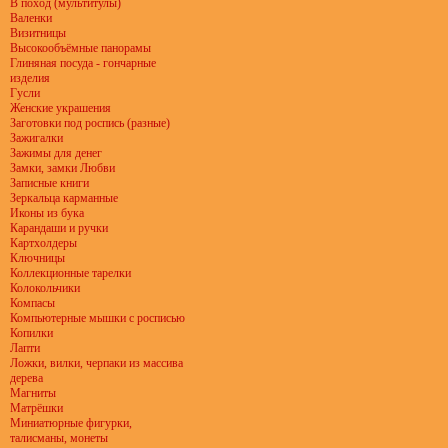
В поход (мультитулы)
Валенки
Визитницы
Высокообъёмные панорамы
Глиняная посуда - гончарные
изделия
Гусли
Женские украшения
Заготовки под роспись (разные)
Зажигалки
Зажимы для денег
Замки, замки Любви
Записные книги
Зеркальца карманные
Иконы из бука
Карандаши и ручки
Картхолдеры
Ключницы
Коллекционные тарелки
Колокольчики
Компасы
Компьютерные мышки с росписью
Копилки
Лапти
Ложки, вилки, черпаки из массива
дерева
Магниты
Матрёшки
Миниатюрные фигурки,
талисманы, монеты