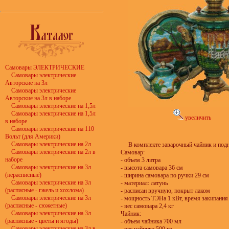
Самовары ЭЛЕКТРИЧЕСКИЕ
Самовары электрические
Авторские на 3л
Самовары электрические
Авторские на 3л в наборе
Самовары электрические на 1,5л
Самовары электрические на 1,5л
увеличить
в наборе
Самовары электрические на 110
Вольт (для Америки)
Самовары электрические на 2л
В комплекте заварочный чайник и под
Самовары электрические на 2л в
Самовар:
наборе
- объем 3 литра
Самовары электрические на 3л
- высота самовара 36 см
(нерасписные)
- ширина самовара по ручки 29 см
Самовары электрические на 3л
- материал: латунь
(расписные - гжель и хохлома)
- расписан вручную, покрыт лаком
Самовары электрические на 3л
- мощность ТЭНа 1 кВт, время закипания
(расписные - сюжетные)
- вес самовара 2,4 кг
Самовары электрические на 3л
Чайник:
(расписные - цветы и ягоды)
- объем чайника 700 мл
Самовары электрические на 3л в