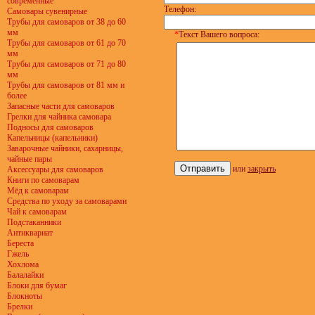
современные
Телефон:
Самовары сувенирные
Трубы для самоваров от 38 до 60
мм
*
Текст Вашего вопроса:
Трубы для самоваров от 61 до 70
мм
Трубы для самоваров от 71 до 80
мм
Трубы для самоваров от 81 мм и
более
Запасные части для самоваров
Грелки для чайника самовара
Подносы для самоваров
Капельницы (капельники)
Заварочные чайники, сахарницы,
чайные пары
или
закрыть
Аксессуары для самоваров
Книги по самоварам
Мёд к самоварам
Средства по уходу за самоварами
Чай к самоварам
Подстаканники
Антиквариат
Береста
Гжель
Хохлома
Балалайки
Блоки для бумаг
Блокноты
Брелки