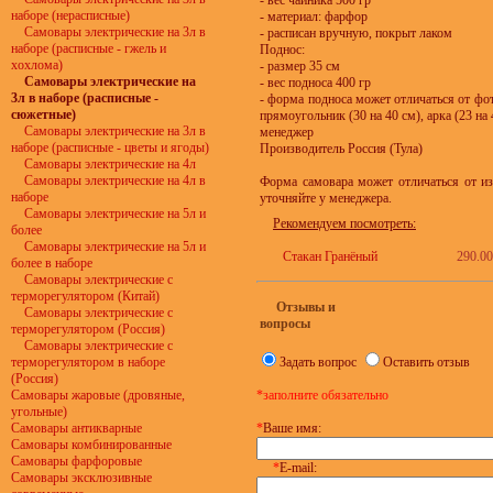
- вес чайника 500 гр
наборе (нерасписные)
- материал: фарфор
Самовары электрические на 3л в
- расписан вручную, покрыт лаком
наборе (расписные - гжель и
Поднос:
хохлома)
- размер 35 см
Самовары электрические на
- вес подноса 400 гр
3л в наборе (расписные -
- форма подноса может отличаться от фот
сюжетные)
прямоугольник (30 на 40 см), арка (23 н
Самовары электрические на 3л в
менеджер
наборе (расписные - цветы и ягоды)
Производитель Россия (Тула)
Самовары электрические на 4л
Самовары электрические на 4л в
Форма самовара может отличаться от из
наборе
уточняйте у менеджера.
Самовары электрические на 5л и
Рекомендуем посмотреть:
более
Самовары электрические на 5л и
Стакан Гранёный
290.00
более в наборе
Самовары электрические с
терморегулятором (Китай)
Отзывы и
Самовары электрические с
вопросы
терморегулятором (Россия)
Самовары электрические с
терморегулятором в наборе
Задать вопрос
Оставить отзыв
(Россия)
Самовары жаровые (дровяные,
*заполните обязательно
угольные)
Самовары антикварные
*
Ваше имя:
Самовары комбинированные
Самовары фарфоровые
*
E-mail:
Самовары эксклюзивные