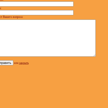
:
ст Вашего вопроса:
или
закрыть