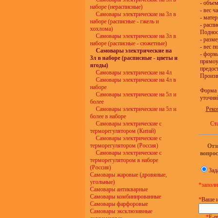
- объе
наборе (нерасписные)
- вес ч
Самовары электрические на 3л в
- мате
наборе (расписные - гжель и
- расп
хохлома)
Поднос
Самовары электрические на 3л в
- разме
наборе (расписные - сюжетные)
- вес п
Самовары электрические на
- форма
3л в наборе (расписные - цветы и
прямоу
ягоды)
предос
Самовары электрические на 4л
Произв
Самовары электрические на 4л в
наборе
Форма 
Самовары электрические на 5л и
уточня
более
Самовары электрические на 5л и
Реко
более в наборе
Самовары электрические с
Ст
терморегулятором (Китай)
Самовары электрические с
терморегулятором (Россия)
Отз
Самовары электрические с
вопро
терморегулятором в наборе
(Россия)
Зад
Самовары жаровые (дровяные,
угольные)
*заполн
Самовары антикварные
Самовары комбинированные
*
Ваше 
Самовары фарфоровые
Самовары эксклюзивные
*
E-ma