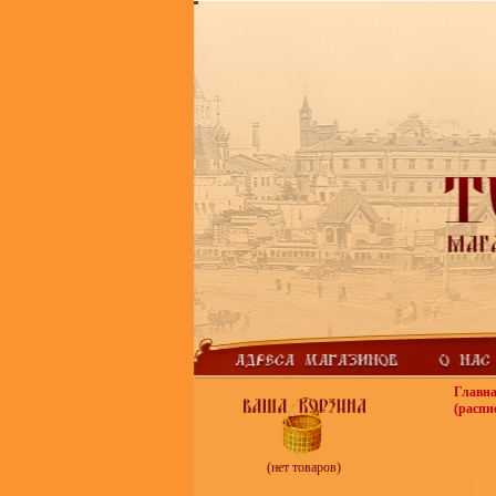
Главн
(распи
(нет товаров)