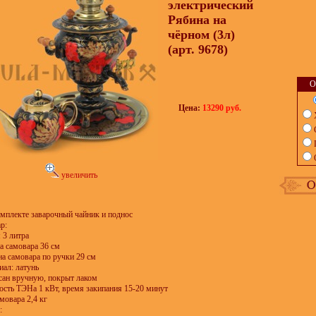
электрический
Рябина на
чёрном (3л)
(арт. 9678)
О
Цена:
13290 руб.
увеличить
мплекте заварочный чайник и поднос
р:
 3 литра
а самовара 36 см
на самовара по ручки 29 см
иал: латунь
исан вручную, покрыт лаком
ость ТЭНа 1 кВт, время закипания 15-20 минут
амовара 2,4 кг
: