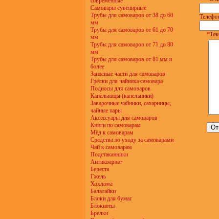
современные
Самовары сувенирные
Трубы для самоваров от 38 до 60
Телефон
мм
Трубы для самоваров от 61 до 70
*
Тек
мм
Трубы для самоваров от 71 до 80
мм
Трубы для самоваров от 81 мм и
более
Запасные части для самоваров
Грелки для чайника самовара
Подносы для самоваров
Капельницы (капельники)
Заварочные чайники, сахарницы,
чайные пары
Аксессуары для самоваров
Книги по самоварам
Мёд к самоварам
Средства по уходу за самоварами
Чай к самоварам
Подстаканники
Антиквариат
Береста
Гжель
Хохлома
Балалайки
Блоки для бумаг
Блокноты
Брелки