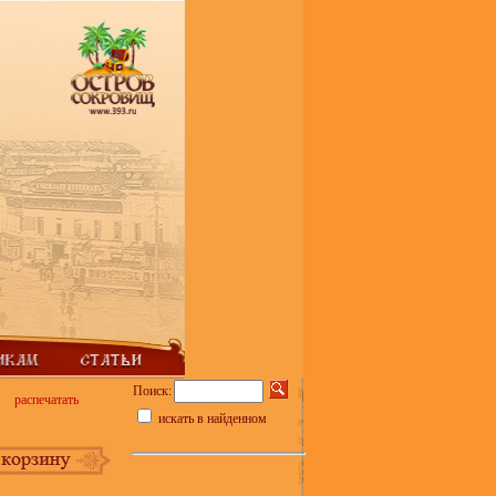
Поиск:
распечатать
искать в найденном