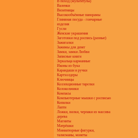
В поход (мультитулы)
Валенки
Визитницы
Высокообъёмные панорамы
Глиняная посуда - гончарные
изделия
Гусли
Женские украшения
Заготовки под роспись (разные)
Зажигалки
Зажимы для денег
Замки, замки Любви
Записные книги
Зеркальца карманные
Иконы из бука
Карандаши и ручки
Картхолдеры
Ключницы
Коллекционные тарелки
Колокольчики
Компасы
Компьютерные мышки с росписью
Копилки
Лапти
Ложки, вилки, черпаки из массива
дерева
Магниты
Матрёшки
Миниатюрные фигурки,
талисманы, монеты