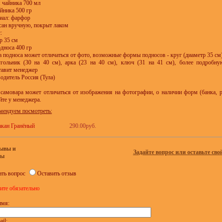
м чайника 700 мл
айника 500 гр
риал: фарфор
исан вручную, покрыт лаком
:
р 35 см
односа 400 гр
 подноса может отличаться от фото, возможные формы подносов - круг (диаметр 35 см),
гольник (30 на 40 см), арка (23 на 40 см), ключ (31 на 41 см), более подроб
тавит менеджер
одитель Россия (Тула)
самовара может отличаться от изображения на фотографии, о наличии форм (банка, 
йте у менеджера.
мендуем посмотреть:
акан Гранёный
290.00руб.
ывы и
Задайте вопрос или оставьте сво
сы
ать вопрос
Оставить отзыв
ите обязательно
имя:
il: