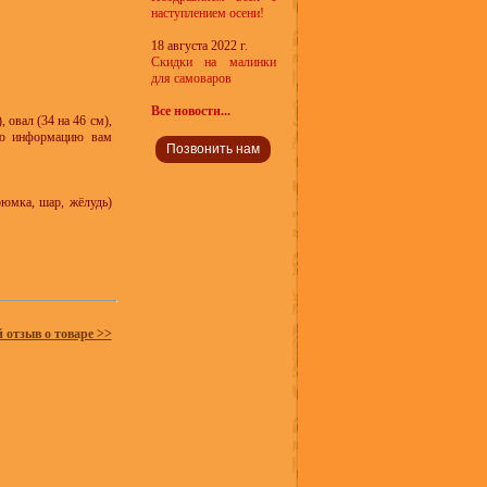
наступлением осени!
18 августа 2022 г.
Скидки на малинки
для самоваров
Все новости...
 овал (34 на 46 см),
ную информацию вам
Позвонить нам
рюмка, шар, жёлудь)
й отзыв о товаре >>