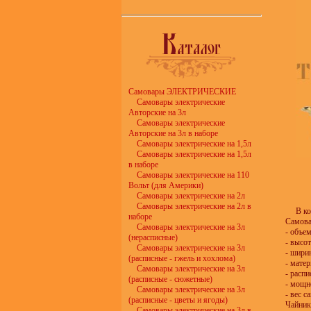
Самовары ЭЛЕКТРИЧЕСКИЕ
Самовары электрические
Авторские на 3л
Самовары электрические
Авторские на 3л в наборе
Самовары электрические на 1,5л
Самовары электрические на 1,5л
в наборе
Самовары электрические на 110
Вольт (для Америки)
Самовары электрические на 2л
Самовары электрические на 2л в
В ко
наборе
Самова
Самовары электрические на 3л
- объем
(нерасписные)
- высот
Самовары электрические на 3л
- шири
(расписные - гжель и хохлома)
- матер
Самовары электрические на 3л
- расп
(расписные - сюжетные)
- мощн
Самовары электрические на 3л
- вес с
(расписные - цветы и ягоды)
Чайник
Самовары электрические на 3л в