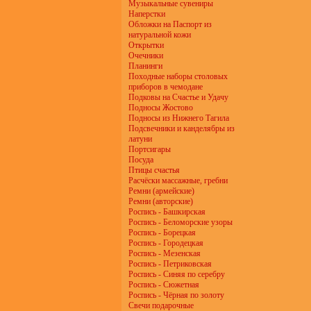
Музыкальные сувениры
Наперстки
Обложки на Паспорт из
натуральной кожи
Открытки
Очечники
Планинги
Походные наборы столовых
приборов в чемодане
Подковы на Счастье и Удачу
Подносы Жостово
Подносы из Нижнего Тагила
Подсвечники и канделябры из
латуни
Портсигары
Посуда
Птицы счастья
Расчёски массажные, гребни
Ремни (армейские)
Ремни (авторские)
Роспись - Башкирская
Роспись - Беломорские узоры
Роспись - Борецкая
Роспись - Городецкая
Роспись - Мезенская
Роспись - Петриковская
Роспись - Синяя по серебру
Роспись - Сюжетная
Роспись - Чёрная по золоту
Свечи подарочные