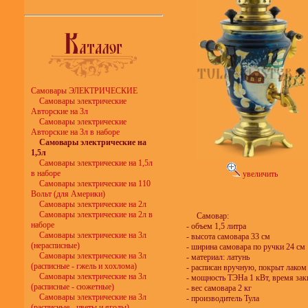
Самовары ЭЛЕКТРИЧЕСКИЕ
Самовары электрические
Авторские на 3л
Самовары электрические
Авторские на 3л в наборе
Самовары электрические на
1,5л
Самовары электрические на 1,5л
в наборе
увеличить
Самовары электрические на 110
Вольт (для Америки)
Самовары электрические на 2л
Самовары электрические на 2л в
Самовар:
наборе
- объем 1,5 литра
Самовары электрические на 3л
- высота самовара 33 см
(нерасписные)
- ширина самовара по ручки 24 см
Самовары электрические на 3л
- материал: латунь
(расписные - гжель и хохлома)
- расписан вручную, покрыт лаком
Самовары электрические на 3л
- мощность ТЭНа 1 кВт, время зак
(расписные - сюжетные)
- вес самовара 2 кг
Самовары электрические на 3л
- производитель Тула
(расписные - цветы и ягоды)