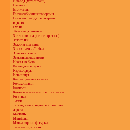
В поход (мультитулы)
Валенки
Визитницы
Высокообъёмные панорамы
Глиняная посуда - гончарные
изделия
Гусли
Женские украшения
Заготовки под роспись (разные)
Зажигалки
Зажимы для денег
Замки, замки Любви
Записные книги
Зеркальца карманные
Иконы из бука
Карандаши и ручки
Картхолдеры
Ключницы
Коллекционные тарелки
Колокольчики
Компасы
Компьютерные мышки с росписью
Копилки
Лапти
Ложки, вилки, черпаки из массива
дерева
Магниты
Матрёшки
Миниатюрные фигурки,
талисманы, монеты