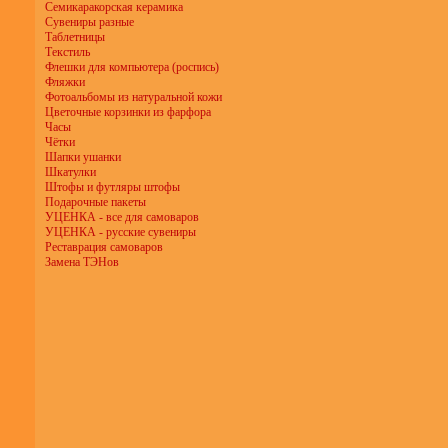
Семикаракорская керамика
Сувениры разные
Таблетницы
Текстиль
Флешки для компьютера (роспись)
Фляжки
Фотоальбомы из натуральной кожи
Цветочные корзинки из фарфора
Часы
Чётки
Шапки ушанки
Шкатулки
Штофы и футляры штофы
Подарочные пакеты
УЦЕНКА - все для самоваров
УЦЕНКА - русские сувениры
Реставрация самоваров
Замена ТЭНов