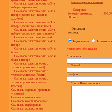
Рекомендуем посмотреть:
Самовары электрические на 3л в
наборе (нерасписные)
Сахарница
Самовары электрические на 3л в
Золотая (керамика,
1,900.00
наборе (расписные - гжель и
500 мл)
хохлома)
Самовары электрические на 3л в
наборе (расписные - сюжетные)
Отзывы и
Самовары электрические на 3л в
вопросы
наборе (расписные - цветы и ягоды)
Самовары электрические на 4л
Самовары электрические на 4л в
Задать вопрос
Оставить от
наборе
Самовары электрические на 5л и
*заполните обязательно
более
Самовары электрические на 5л и
*
Ваше имя:
более в наборе
Самовары электрические с
*
E-mail:
терморегулятором (Китай)
Самовары электрические с
Телефон:
терморегулятором (Россия)
Самовары электрические с
терморегулятором в наборе
*
Текст Вашего вопроса:
(Россия)
Самовары жаровые (дровяные,
угольные)
Самовары антикварные
Самовары комбинированные
Самовары фарфоровые
Самовары эксклюзивные