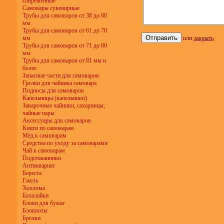
современные
Самовары сувенирные
Трубы для самоваров от 38 до 60
мм
Трубы для самоваров от 61 до 70
мм
или
закрыть
Трубы для самоваров от 71 до 80
мм
Трубы для самоваров от 81 мм и
более
Запасные части для самоваров
Грелки для чайника самовара
Подносы для самоваров
Капельницы (капельники)
Заварочные чайники, сахарницы,
чайные пары
Аксессуары для самоваров
Книги по самоварам
Мёд к самоварам
Средства по уходу за самоварами
Чай к самоварам
Подстаканники
Антиквариат
Береста
Гжель
Хохлома
Балалайки
Блоки для бумаг
Блокноты
Брелки