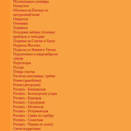
Музыкальные сувениры
Наперстки
Обложки на Паспорт из
натуральной кожи
Открытки
Очечники
Планинги
Походные наборы столовых
приборов в чемодане
Подковы на Счастье и Удачу
Подносы Жостово
Подносы из Нижнего Тагила
Подсвечники и канделябры из
латуни
Портсигары
Посуда
Птицы счастья
Расчёски массажные, гребни
Ремни (армейские)
Ремни (авторские)
Роспись - Башкирская
Роспись - Беломорские узоры
Роспись - Борецкая
Роспись - Городецкая
Роспись - Мезенская
Роспись - Петриковская
Роспись - Синяя по серебру
Роспись - Сюжетная
Роспись - Чёрная по золоту
Свечи подарочные