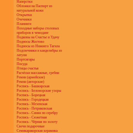
Наперстки
Обложки на Паспорт из
натуральной кожи
Открытки
Очечники
Планинги
Походные наборы столовых
приборов в чемодане
Подковы на Счастье и Удачу
Подносы Жостово
Подносы из Нижнего Тагила
Подсвечники и канделябры из
латуни
Портсигары
Посуда
Птицы счастья
Расчёски массажные, гребни
Ремни (армейские)
Ремни (авторские)
Роспись - Башкирская
Роспись - Беломорские узоры
Роспись - Борецкая
Роспись - Городецкая
Роспись - Мезенская
Роспись - Петриковская
Роспись - Синяя по серебру
Роспись - Сюжетная
Роспись - Чёрная по золоту
Свечи подарочные
Семикаракорская керамика