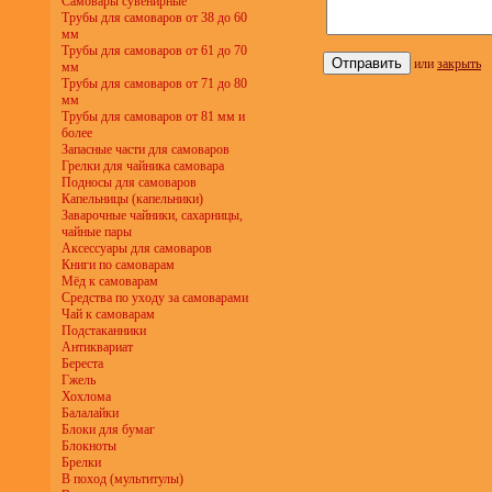
Самовары сувенирные
Трубы для самоваров от 38 до 60
мм
Трубы для самоваров от 61 до 70
или
закрыть
мм
Трубы для самоваров от 71 до 80
мм
Трубы для самоваров от 81 мм и
более
Запасные части для самоваров
Грелки для чайника самовара
Подносы для самоваров
Капельницы (капельники)
Заварочные чайники, сахарницы,
чайные пары
Аксессуары для самоваров
Книги по самоварам
Мёд к самоварам
Средства по уходу за самоварами
Чай к самоварам
Подстаканники
Антиквариат
Береста
Гжель
Хохлома
Балалайки
Блоки для бумаг
Блокноты
Брелки
В поход (мультитулы)