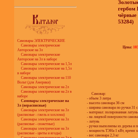
Золотые
гербом 
чёрные 
53284)
Самовары ЭЛЕКТРИЧЕСКИЕ
Самовары электрические
Цена:
10
Авторские на 3л
Самовары электрические
Авторские на 3л в наборе
Самовары электрические на 1,5л
Самовары электрические на 1,5л
в наборе
Самовары электрические на 110
Вольт (для Америки)
Самовары электрические на 2л
Самовары электрические на 2л в
Самовар:
наборе
- объем 3 литра
Самовары электрические на
- высота самовара 36 см
3л (нерасписные)
- ширина самовара по ручки 31 
Самовары электрические на 3л
- материал: полированная латунь
(расписные - гжель и хохлома)
- на лицевой поверхности самов
Самовары электрические на 3л
- латунь
(расписные - сюжетные)
- ручки выполнены из дерева и
Самовары электрические на 3л
- мощность ТЭНа 1 кВт, время з
(расписные - цветы и ягоды)
- вес самовара 2,3 кг
Самовары электрические на 3л в