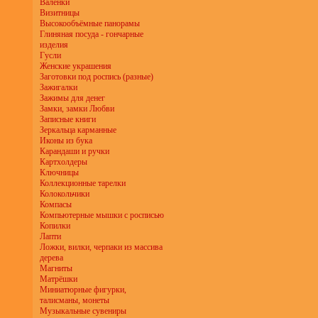
Валенки
Визитницы
Высокообъёмные панорамы
Глиняная посуда - гончарные
изделия
Гусли
Женские украшения
Заготовки под роспись (разные)
Зажигалки
Зажимы для денег
Замки, замки Любви
Записные книги
Зеркальца карманные
Иконы из бука
Карандаши и ручки
Картхолдеры
Ключницы
Коллекционные тарелки
Колокольчики
Компасы
Компьютерные мышки с росписью
Копилки
Лапти
Ложки, вилки, черпаки из массива
дерева
Магниты
Матрёшки
Миниатюрные фигурки,
талисманы, монеты
Музыкальные сувениры