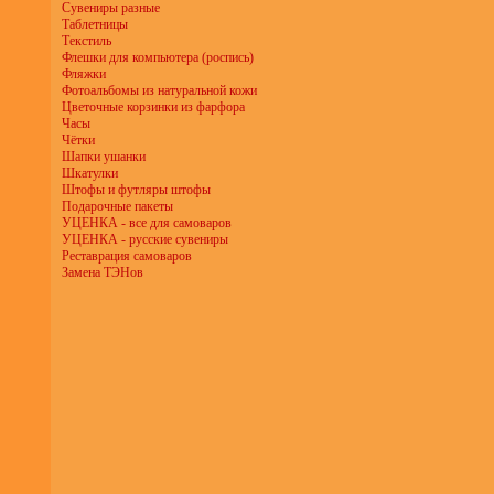
Сувениры разные
Таблетницы
Текстиль
Флешки для компьютера (роспись)
Фляжки
Фотоальбомы из натуральной кожи
Цветочные корзинки из фарфора
Часы
Чётки
Шапки ушанки
Шкатулки
Штофы и футляры штофы
Подарочные пакеты
УЦЕНКА - все для самоваров
УЦЕНКА - русские сувениры
Реставрация самоваров
Замена ТЭНов