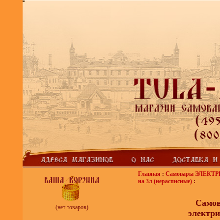
Главная
:
Самовары ЭЛЕКТ
на 3л (нерасписные)
:
Само
(нет товаров)
электр