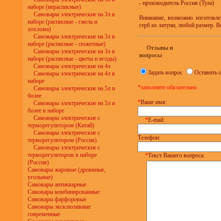
- производитель Россия (Тула)
наборе (нерасписные)
Самовары электрические на 3л в
Внимание, возможно изготовле
наборе (расписные - гжель и
герб из латуни, любой размер. 
хохлома)
Самовары электрические на 3л в
наборе (расписные - сюжетные)
Отзывы и
Самовары электрические на 3л в
вопросы
наборе (расписные - цветы и ягоды)
Самовары электрические на 4л
Задать вопрос
Оставить 
Самовары электрические на 4л в
наборе
*заполните обязательно
Самовары электрические на 5л и
более
*
Ваше имя:
Самовары электрические на 5л и
более в наборе
Самовары электрические с
*
E-mail:
терморегулятором (Китай)
Самовары электрические с
Телефон:
терморегулятором (Россия)
Самовары электрические с
терморегулятором в наборе
*
Текст Вашего вопроса:
(Россия)
Самовары жаровые (дровяные,
угольные)
Самовары антикварные
Самовары комбинированные
Самовары фарфоровые
Самовары эксклюзивные
современные