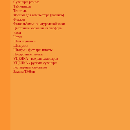
Сувениры разные
Таблетницы
Текстиль
Флешки для компьютера (роспись)
Фляжки
Фотоальбомы из натуральной кожи
Цветочные корзинки из фарфора
Часы
Чётки
Шапки ушанки
Шкатулки
Штофы и футляры штофы
Подарочные пакеты
УЦЕНКА - все для самоваров
УЦЕНКА - русские сувениры
Реставрация самоваров
Замена ТЭНов