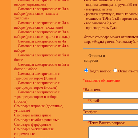
- высота самовара 36 см
наборе (нерасписные)
- ширина самовара по ручки 29 см
Самовары электрические на 3л в
- материал: латунь
наборе (расписные - гжель и
- расписан вручную, покрыт лаком
хохлома)
- мощность ТЭНа 1 кВт, время зак
Самовары электрические на 3л в
- вес самовара 2,4 кг
наборе (расписные - сюжетные)
- производитель Тула
Самовары электрические на 3л в
наборе (расписные - цветы и ягоды)
Форма самовара может отличаться
Самовары электрические на 4л
шар, жёлудь) уточняйте пожалуйст
Самовары электрические на 4л в
наборе
Самовары электрические на 5л и
Отзывы и
более
вопросы
Самовары электрические на 5л и
более в наборе
Задать вопрос
Оставить от
Самовары электрические с
терморегулятором (Китай)
*заполните обязательно
Самовары электрические с
терморегулятором (Россия)
*
Ваше имя:
Самовары электрические с
терморегулятором в наборе
*
E-mail:
(Россия)
Самовары жаровые (дровяные,
угольные)
Телефон:
Самовары антикварные
Самовары комбинированные
*
Текст Вашего вопроса:
Самовары фарфоровые
Самовары эксклюзивные
современные