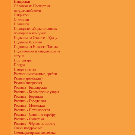
Наперстки
Обложки на Паспорт из
натуральной кожи
Открытки
Очечники
Планинги
Походные наборы столовых
приборов в чемодане
Подковы на Счастье и Удачу
Подносы Жостово
Подносы из Нижнего Тагила
Подсвечники и канделябры из
латуни
Портсигары
Посуда
Птицы счастья
Расчёски массажные, гребни
Ремни (армейские)
Ремни (авторские)
Роспись - Башкирская
Роспись - Беломорские узоры
Роспись - Борецкая
Роспись - Городецкая
Роспись - Мезенская
Роспись - Петриковская
Роспись - Синяя по серебру
Роспись - Сюжетная
Роспись - Чёрная по золоту
Свечи подарочные
Семикаракорская керамика