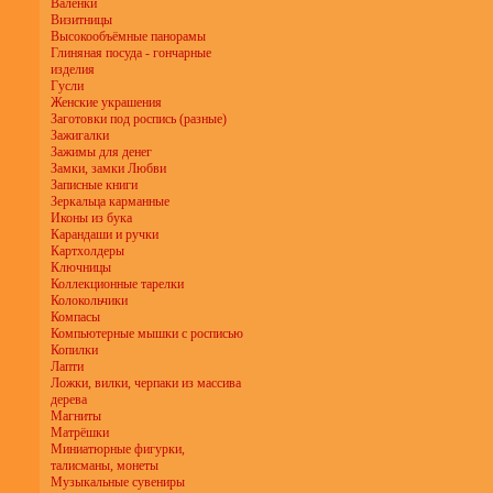
Валенки
Визитницы
Высокообъёмные панорамы
Глиняная посуда - гончарные
изделия
Гусли
Женские украшения
Заготовки под роспись (разные)
Зажигалки
Зажимы для денег
Замки, замки Любви
Записные книги
Зеркальца карманные
Иконы из бука
Карандаши и ручки
Картхолдеры
Ключницы
Коллекционные тарелки
Колокольчики
Компасы
Компьютерные мышки с росписью
Копилки
Лапти
Ложки, вилки, черпаки из массива
дерева
Магниты
Матрёшки
Миниатюрные фигурки,
талисманы, монеты
Музыкальные сувениры