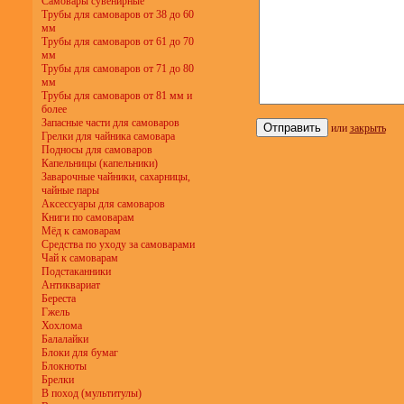
Самовары сувенирные
Трубы для самоваров от 38 до 60
мм
Трубы для самоваров от 61 до 70
мм
Трубы для самоваров от 71 до 80
мм
Трубы для самоваров от 81 мм и
более
Запасные части для самоваров
или
закрыть
Грелки для чайника самовара
Подносы для самоваров
Капельницы (капельники)
Заварочные чайники, сахарницы,
чайные пары
Аксессуары для самоваров
Книги по самоварам
Мёд к самоварам
Средства по уходу за самоварами
Чай к самоварам
Подстаканники
Антиквариат
Береста
Гжель
Хохлома
Балалайки
Блоки для бумаг
Блокноты
Брелки
В поход (мультитулы)