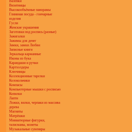
Валенки
Визитницы
Высокообъёмные панорамы
Глиняная посуда - гончарные
изделия
Гусли
Женские украшения
Заготовки под роспись (разные)
Зажигалки
Зажимы для денег
Замки, замки Любви
Записные книги
Зеркальца карманные
Иконы из бука
Карандаши и ручки
Картхолдеры
Ключницы
Коллекционные тарелки
Колокольчики
Компасы
Компьютерные мышки с росписью
Копилки
Лапти
Ложки, вилки, черпаки из массива
дерева
Магниты
Матрёшки
Миниатюрные фигурки,
талисманы, монеты
Музыкальные сувениры