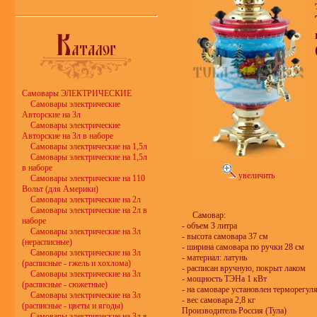
Самовары ЭЛЕКТРИЧЕСКИЕ
Самовары электрические
Авторские на 3л
Самовары электрические
Авторские на 3л в наборе
Самовары электрические на 1,5л
Самовары электрические на 1,5л
в наборе
увеличить
Самовары электрические на 110
Вольт (для Америки)
Самовары электрические на 2л
Самовары электрические на 2л в
Самовар:
наборе
- объем 3 литра
Самовары электрические на 3л
- высота самовара 37 см
(нерасписные)
- ширина самовара по ручки 28 см
Самовары электрические на 3л
- материал: латунь
(расписные - гжель и хохлома)
- расписан вручную, покрыт лаком
Самовары электрические на 3л
- мощность ТЭНа 1 кВт
(расписные - сюжетные)
- на самоваре установлен терморегул
Самовары электрические на 3л
- вес самовара 2,8 кг
(расписные - цветы и ягоды)
Производитель Россия (Тула)
Самовары электрические на 3л в