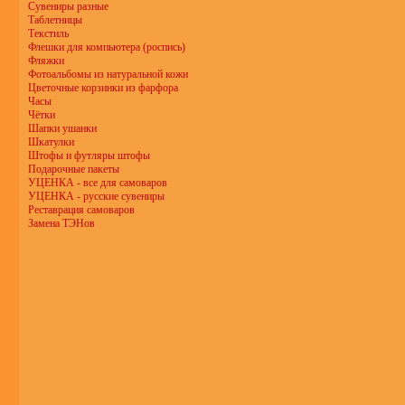
Сувениры разные
Таблетницы
Текстиль
Флешки для компьютера (роспись)
Фляжки
Фотоальбомы из натуральной кожи
Цветочные корзинки из фарфора
Часы
Чётки
Шапки ушанки
Шкатулки
Штофы и футляры штофы
Подарочные пакеты
УЦЕНКА - все для самоваров
УЦЕНКА - русские сувениры
Реставрация самоваров
Замена ТЭНов