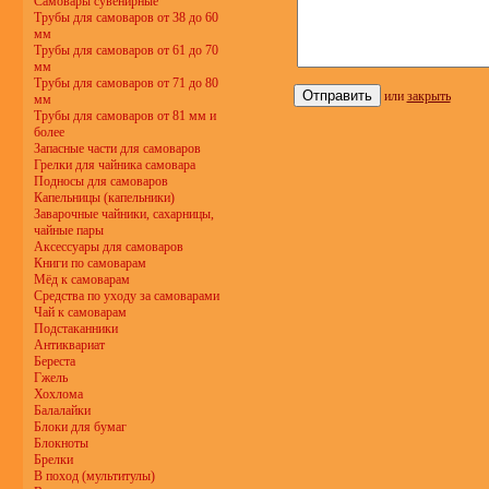
Самовары сувенирные
Трубы для самоваров от 38 до 60
мм
Трубы для самоваров от 61 до 70
мм
Трубы для самоваров от 71 до 80
или
закрыть
мм
Трубы для самоваров от 81 мм и
более
Запасные части для самоваров
Грелки для чайника самовара
Подносы для самоваров
Капельницы (капельники)
Заварочные чайники, сахарницы,
чайные пары
Аксессуары для самоваров
Книги по самоварам
Мёд к самоварам
Средства по уходу за самоварами
Чай к самоварам
Подстаканники
Антиквариат
Береста
Гжель
Хохлома
Балалайки
Блоки для бумаг
Блокноты
Брелки
В поход (мультитулы)