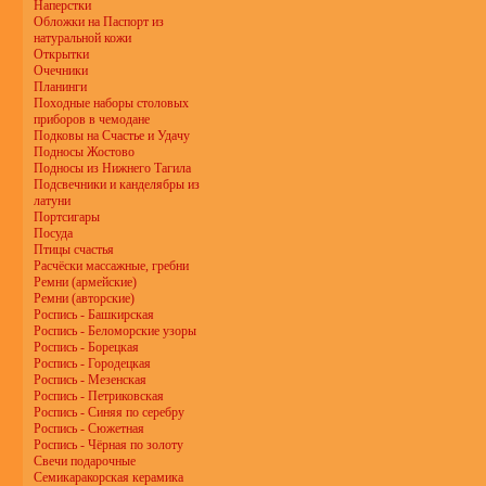
Наперстки
Обложки на Паспорт из
натуральной кожи
Открытки
Очечники
Планинги
Походные наборы столовых
приборов в чемодане
Подковы на Счастье и Удачу
Подносы Жостово
Подносы из Нижнего Тагила
Подсвечники и канделябры из
латуни
Портсигары
Посуда
Птицы счастья
Расчёски массажные, гребни
Ремни (армейские)
Ремни (авторские)
Роспись - Башкирская
Роспись - Беломорские узоры
Роспись - Борецкая
Роспись - Городецкая
Роспись - Мезенская
Роспись - Петриковская
Роспись - Синяя по серебру
Роспись - Сюжетная
Роспись - Чёрная по золоту
Свечи подарочные
Семикаракорская керамика