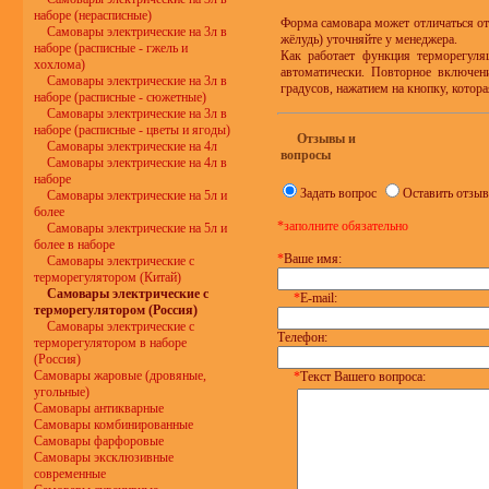
наборе (нерасписные)
Форма самовара может отличаться от
Самовары электрические на 3л в
жёлудь) уточняйте у менеджера.
наборе (расписные - гжель и
Как работает функция терморегуля
хохлома)
автоматически. Повторное включен
Самовары электрические на 3л в
градусов, нажатием на кнопку, котора
наборе (расписные - сюжетные)
Самовары электрические на 3л в
наборе (расписные - цветы и ягоды)
Отзывы и
Самовары электрические на 4л
вопросы
Самовары электрические на 4л в
наборе
Задать вопрос
Оставить отзыв
Самовары электрические на 5л и
более
*заполните обязательно
Самовары электрические на 5л и
более в наборе
*
Ваше имя:
Самовары электрические с
терморегулятором (Китай)
Самовары электрические с
*
E-mail:
терморегулятором (Россия)
Самовары электрические с
Телефон:
терморегулятором в наборе
(Россия)
Самовары жаровые (дровяные,
*
Текст Вашего вопроса:
угольные)
Самовары антикварные
Самовары комбинированные
Самовары фарфоровые
Самовары эксклюзивные
современные