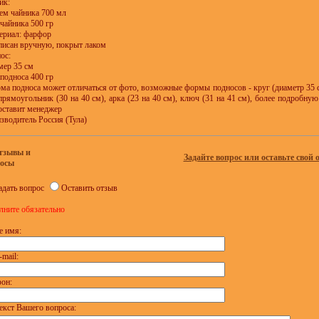
ик:
ъем чайника 700 мл
 чайника 500 гр
териал: фарфор
списан вручную, покрыт лаком
ос:
мер 35 см
 подноса 400 гр
рма подноса может отличаться от фото, возможные формы подносов - круг (диаметр 35 см
 прямоугольник (30 на 40 см), арка (23 на 40 см), ключ (31 на 41 см), более подробн
оставит менеджер
зводитель Россия (Тула)
тзывы и
Задайте вопрос или оставьте свой 
осы
адать вопрос
Оставить отзыв
лните обязательно
е имя:
-mail:
он:
екст Вашего вопроса: