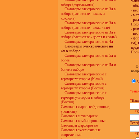
Чайн
наборе (нерасписные)
- об
Самовары электрические на 3л в
- вес
наборе (расписные - гжель и
- ма
хохлома)
- ра
Самовары электрические на 3л в
Подн
наборе (расписные - сюжетные)
- раз
Самовары электрические на 3л в
- вес
наборе (расписные - цветы и ягоды)
- фо
Самовары электрические на 4л
см),
Самовары электрические на
пред
4л в наборе
Прои
Самовары электрические на 5л и
более
Самовары электрические на 5л и
О
более в наборе
вопр
Самовары электрические с
терморегулятором (Китай)
З
Самовары электрические с
терморегулятором (Россия)
*запо
Самовары электрические с
терморегулятором в наборе
*
Ваш
(Россия)
Самовары жаровые (дровяные,
угольные)
*
E
Самовары антикварные
Самовары комбинированные
Телеф
Самовары фарфоровые
Самовары эксклюзивные
*
Т
современные