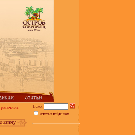
Поиск:
распечатать
искать в найденном