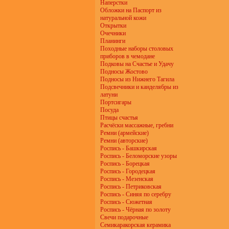
Наперстки
Обложки на Паспорт из
натуральной кожи
Открытки
Очечники
Планинги
Походные наборы столовых
приборов в чемодане
Подковы на Счастье и Удачу
Подносы Жостово
Подносы из Нижнего Тагила
Подсвечники и канделябры из
латуни
Портсигары
Посуда
Птицы счастья
Расчёски массажные, гребни
Ремни (армейские)
Ремни (авторские)
Роспись - Башкирская
Роспись - Беломорские узоры
Роспись - Борецкая
Роспись - Городецкая
Роспись - Мезенская
Роспись - Петриковская
Роспись - Синяя по серебру
Роспись - Сюжетная
Роспись - Чёрная по золоту
Свечи подарочные
Семикаракорская керамика