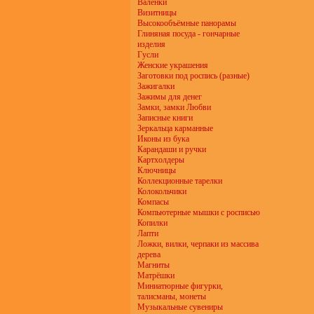
Валенки
Визитницы
Высокообъёмные панорамы
Глиняная посуда - гончарные
изделия
Гусли
Женские украшения
Заготовки под роспись (разные)
Зажигалки
Зажимы для денег
Замки, замки Любви
Записные книги
Зеркальца карманные
Иконы из бука
Карандаши и ручки
Картхолдеры
Ключницы
Коллекционные тарелки
Колокольчики
Компасы
Компьютерные мышки с росписью
Копилки
Лапти
Ложки, вилки, черпаки из массива
дерева
Магниты
Матрёшки
Миниатюрные фигурки,
талисманы, монеты
Музыкальные сувениры