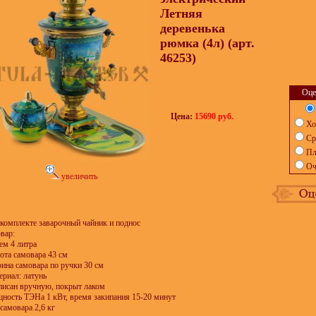
Летняя
деревенька
рюмка (4л) (арт.
46253)
Оце
Цена:
15690 руб.
Хо
Ср
Пл
Оч
увеличить
комплекте заварочный чайник и поднос
вар:
ем 4 литра
сота самовара 43 см
рина самовара по ручки 30 см
ериал: латунь
списан вручную, покрыт лаком
щность ТЭНа 1 кВт, время закипания 15-20 минут
 самовара 2,6 кг