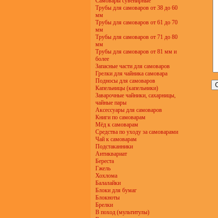
Самовары сувенирные
Трубы для самоваров от 38 до 60
мм
Трубы для самоваров от 61 до 70
мм
Трубы для самоваров от 71 до 80
мм
Трубы для самоваров от 81 мм и
более
Запасные части для самоваров
Грелки для чайника самовара
Подносы для самоваров
Капельницы (капельники)
Заварочные чайники, сахарницы,
чайные пары
Аксессуары для самоваров
Книги по самоварам
Мёд к самоварам
Средства по уходу за самоварами
Чай к самоварам
Подстаканники
Антиквариат
Береста
Гжель
Хохлома
Балалайки
Блоки для бумаг
Блокноты
Брелки
В поход (мультитулы)