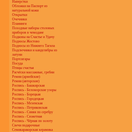
Наперстки
Обложки на Паспорт из
натуральной кожи
Открытки
Очечники
Планинги
Походные наборы столовых
приборов в чемодане
Подковы на Счастье и Удачу
Подносы Жостово
Подносы из Нижнего Тагила
Подсвечники и канделябры из
латуни
Портсигары
Посуда
Птицы счастья
Расчёски массажные, гребни
Ремни (армейские)
Ремни (авторские)
Роспись - Башкирская
Роспись - Беломорские узоры
Роспись - Борецкая
Роспись - Городецкая
Роспись - Мезенская
Роспись - Петриковская
Роспись - Синяя по серебру
Роспись - Сюжетная
Роспись - Чёрная по золоту
Свечи подарочные
Семикаракорская керамика