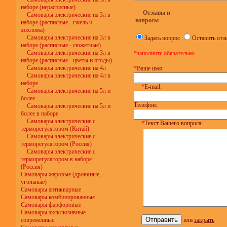
наборе (нерасписные)
Отзывы и
Самовары электрические на 3л в
вопросы
наборе (расписные - гжель и
хохлома)
Самовары электрические на 3л в
Задать вопрос
Оставить отз
наборе (расписные - сюжетные)
Самовары электрические на 3л в
*заполните обязательно
наборе (расписные - цветы и ягоды)
Самовары электрические на 4л
*
Ваше имя:
Самовары электрические на 4л в
наборе
*
E-mail:
Самовары электрические на 5л и
более
Телефон:
Самовары электрические на 5л и
более в наборе
Самовары электрические с
*
Текст Вашего вопроса:
терморегулятором (Китай)
Самовары электрические с
терморегулятором (Россия)
Самовары электрические с
терморегулятором в наборе
(Россия)
Самовары жаровые (дровяные,
угольные)
Самовары антикварные
Самовары комбинированные
Самовары фарфоровые
Самовары эксклюзивные
современные
или
закрыть