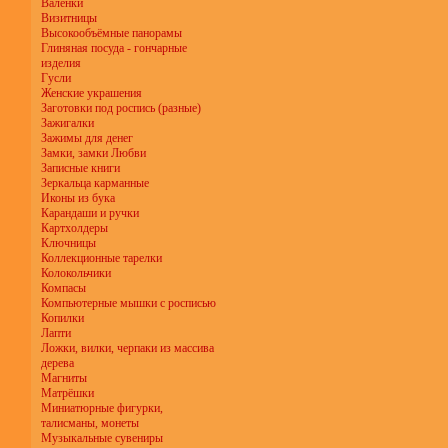
Валенки
Визитницы
Высокообъёмные панорамы
Глиняная посуда - гончарные
изделия
Гусли
Женские украшения
Заготовки под роспись (разные)
Зажигалки
Зажимы для денег
Замки, замки Любви
Записные книги
Зеркальца карманные
Иконы из бука
Карандаши и ручки
Картхолдеры
Ключницы
Коллекционные тарелки
Колокольчики
Компасы
Компьютерные мышки с росписью
Копилки
Лапти
Ложки, вилки, черпаки из массива
дерева
Магниты
Матрёшки
Миниатюрные фигурки,
талисманы, монеты
Музыкальные сувениры