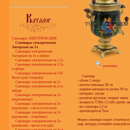
Самовары ЭЛЕКТРИЧЕСКИЕ
Самовары электрические
Авторские на 3л
Самовары электрические
Авторские на 3л в наборе
Самовары электрические на 1,5л
Самовары электрические на 1,5л
увеличить
в наборе
Самовары электрические на 110
Самовар:
Вольт (для Америки)
- объем 3 литра
Самовары электрические на 2л
- высота самовара 38 см
Самовары электрические на 2л в
- ширина самовара по ручки 29 см
наборе
- материал: латунь
Самовары электрические на 3л
- расписан вручную, покрыт лаком
(нерасписные)
- мощность ТЭНа 1,5 кВт, время за
Самовары электрические на 3л
- вес самовара 2,5 кг
(расписные - гжель и хохлома)
- производитель Тула
Самовары электрические на 3л
(расписные - сюжетные)
Форма самовара может отличаться 
Самовары электрические на 3л
шар, жёлудь) уточняйте пожалуйста
(расписные - цветы и ягоды)
Самовары электрические на 3л в