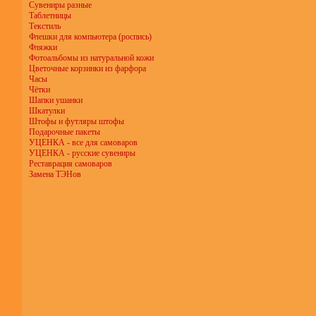
Сувениры разные
Таблетницы
Текстиль
Флешки для компьютера (роспись)
Фляжки
Фотоальбомы из натуральной кожи
Цветочные корзинки из фарфора
Часы
Чётки
Шапки ушанки
Шкатулки
Штофы и футляры штофы
Подарочные пакеты
УЦЕНКА - все для самоваров
УЦЕНКА - русские сувениры
Реставрация самоваров
Замена ТЭНов