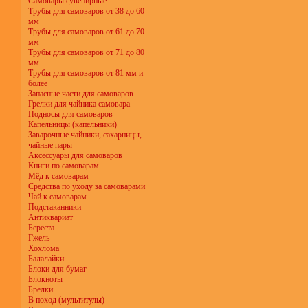
Самовары сувенирные
Трубы для самоваров от 38 до 60
мм
Трубы для самоваров от 61 до 70
мм
Трубы для самоваров от 71 до 80
мм
Трубы для самоваров от 81 мм и
более
Запасные части для самоваров
Грелки для чайника самовара
Подносы для самоваров
Капельницы (капельники)
Заварочные чайники, сахарницы,
чайные пары
Аксессуары для самоваров
Книги по самоварам
Мёд к самоварам
Средства по уходу за самоварами
Чай к самоварам
Подстаканники
Антиквариат
Береста
Гжель
Хохлома
Балалайки
Блоки для бумаг
Блокноты
Брелки
В поход (мультитулы)