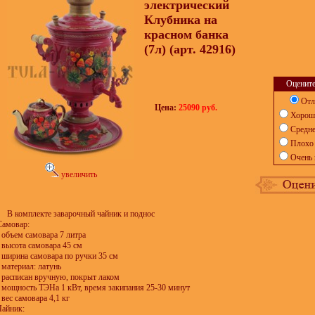
электрический
Клубника на
красном банка
(7л) (арт. 42916)
Оцените
Отл
Цена:
25090 руб.
Хорош
Средн
Плохо
Очень 
увеличить
В комплекте заварочный чайник и поднос
Самовар:
- объем самовара 7 литра
- высота самовара 45 см
- ширина самовара по ручки 35 см
- материал: латунь
- расписан вручную, покрыт лаком
- мощность ТЭНа 1 кВт, время закипания 25-30 минут
 вес самовара 4,1 кг
Чайник: