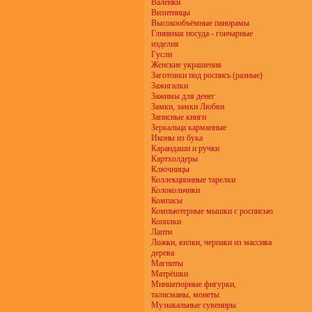
Валенки
Визитницы
Высокообъёмные панорамы
Глиняная посуда - гончарные
изделия
Гусли
Женские украшения
Заготовки под роспись (разные)
Зажигалки
Зажимы для денег
Замки, замки Любви
Записные книги
Зеркальца карманные
Иконы из бука
Карандаши и ручки
Картхолдеры
Ключницы
Коллекционные тарелки
Колокольчики
Компасы
Компьютерные мышки с росписью
Копилки
Лапти
Ложки, вилки, черпаки из массива
дерева
Магниты
Матрёшки
Миниатюрные фигурки,
талисманы, монеты
Музыкальные сувениры