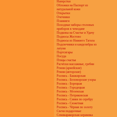
Наперстки
Обложки на Паспорт из
натуральной кожи
Открытки
Очечники
Планинги
Походные наборы столовых
приборов в чемодане
Подковы на Счастье и Удачу
Подносы Жостово
Подносы из Нижнего Тагила
Подсвечники и канделябры из
латуни
Портсигары
Посуда
Птицы счастья
Расчёски массажные, гребни
Ремни (армейские)
Ремни (авторские)
Роспись - Башкирская
Роспись - Беломорские узоры
Роспись - Борецкая
Роспись - Городецкая
Роспись - Мезенская
Роспись - Петриковская
Роспись - Синяя по серебру
Роспись - Сюжетная
Роспись - Чёрная по золоту
Свечи подарочные
Семикаракорская керамика