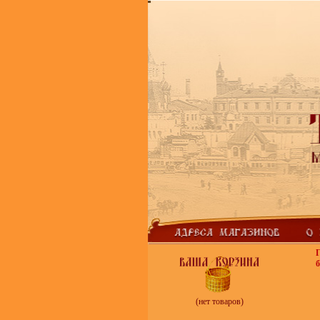
б
(нет товаров)