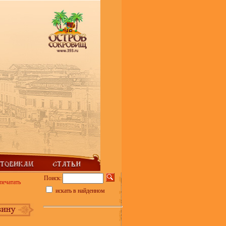
Поиск:
печатать
искать в найденном