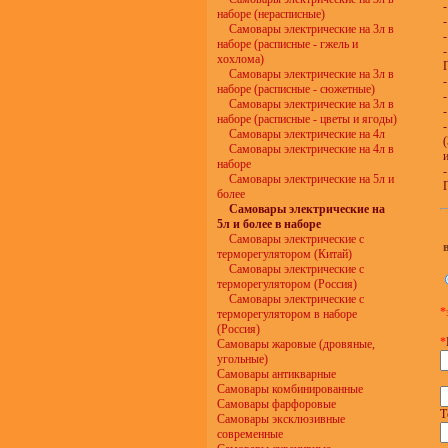
наборе (нерасписные)
Самовары электрические на 3л в
наборе (расписные - гжель и
хохлома)
Самовары электрические на 3л в
наборе (расписные - сюжетные)
Самовары электрические на 3л в
наборе (расписные - цветы и ягоды)
Самовары электрические на 4л
Самовары электрические на 4л в
наборе
Самовары электрические на 5л и
более
Самовары электрические на
5л и более в наборе
Самовары электрические с
терморегулятором (Китай)
Самовары электрические с
терморегулятором (Россия)
Самовары электрические с
*
терморегулятором в наборе
(Россия)
*
Самовары жаровые (дровяные,
угольные)
Самовары антикварные
Самовары комбинированные
Самовары фарфоровые
Т
Самовары эксклюзивные
современные