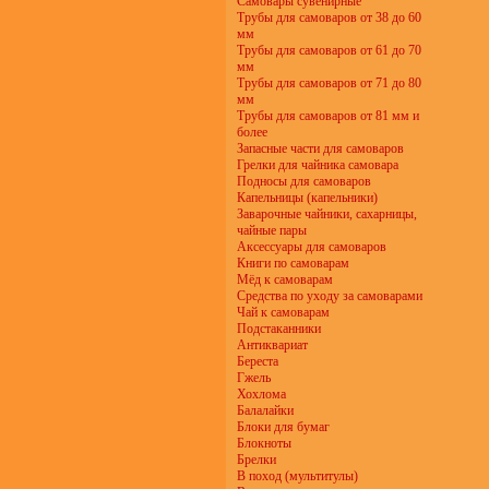
Самовары сувенирные
Трубы для самоваров от 38 до 60
мм
Трубы для самоваров от 61 до 70
мм
Трубы для самоваров от 71 до 80
мм
Трубы для самоваров от 81 мм и
более
Запасные части для самоваров
Грелки для чайника самовара
Подносы для самоваров
Капельницы (капельники)
Заварочные чайники, сахарницы,
чайные пары
Аксессуары для самоваров
Книги по самоварам
Мёд к самоварам
Средства по уходу за самоварами
Чай к самоварам
Подстаканники
Антиквариат
Береста
Гжель
Хохлома
Балалайки
Блоки для бумаг
Блокноты
Брелки
В поход (мультитулы)