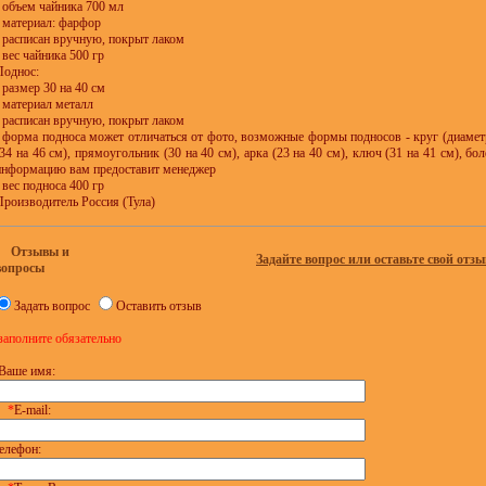
- объем чайника 700 мл
- материал: фарфор
- расписан вручную, покрыт лаком
- вес чайника 500 гр
Поднос:
- размер 30 на 40 см
- материал металл
- расписан вручную, покрыт лаком
- форма подноса может отличаться от фото, возможные формы подносов - круг (диаметр
(34 на 46 см), прямоугольник (30 на 40 см), арка (23 на 40 см), ключ (31 на 41 см), б
информацию вам предоставит менеджер
- вес подноса 400 гр
Производитель Россия (Тула)
Отзывы и
Задайте вопрос или оставьте свой отзы
вопросы
Задать вопрос
Оставить отзыв
заполните обязательно
Ваше имя:
*
E-mail:
елефон: