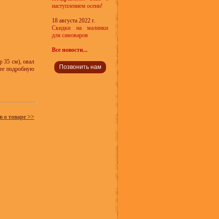
наступлением осени!
18 августа 2022 г.
Скидки на малинки
для самоваров
Все новости...
 35 см), овал
Позвонить нам
олее подробную
в о товаре >>