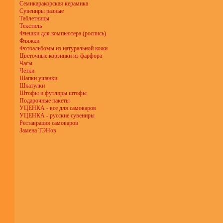
Семикаракорская керамика
Сувениры разные
Таблетницы
Текстиль
Флешки для компьютера (роспись)
Фляжки
Фотоальбомы из натуральной кожи
Цветочные корзинки из фарфора
Часы
Чётки
Шапки ушанки
Шкатулки
Штофы и футляры штофы
Подарочные пакеты
УЦЕНКА - все для самоваров
УЦЕНКА - русские сувениры
Реставрация самоваров
Замена ТЭНов