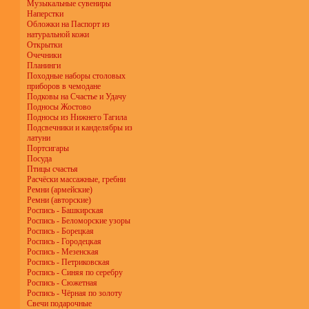
Музыкальные сувениры
Наперстки
Обложки на Паспорт из
натуральной кожи
Открытки
Очечники
Планинги
Походные наборы столовых
приборов в чемодане
Подковы на Счастье и Удачу
Подносы Жостово
Подносы из Нижнего Тагила
Подсвечники и канделябры из
латуни
Портсигары
Посуда
Птицы счастья
Расчёски массажные, гребни
Ремни (армейские)
Ремни (авторские)
Роспись - Башкирская
Роспись - Беломорские узоры
Роспись - Борецкая
Роспись - Городецкая
Роспись - Мезенская
Роспись - Петриковская
Роспись - Синяя по серебру
Роспись - Сюжетная
Роспись - Чёрная по золоту
Свечи подарочные