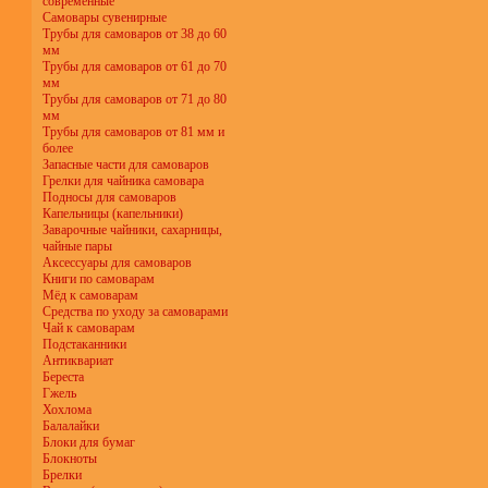
современные
Самовары сувенирные
Трубы для самоваров от 38 до 60
мм
Трубы для самоваров от 61 до 70
мм
Трубы для самоваров от 71 до 80
мм
Трубы для самоваров от 81 мм и
более
Запасные части для самоваров
Грелки для чайника самовара
Подносы для самоваров
Капельницы (капельники)
Заварочные чайники, сахарницы,
чайные пары
Аксессуары для самоваров
Книги по самоварам
Мёд к самоварам
Средства по уходу за самоварами
Чай к самоварам
Подстаканники
Антиквариат
Береста
Гжель
Хохлома
Балалайки
Блоки для бумаг
Блокноты
Брелки