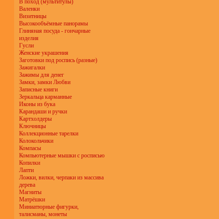
В поход (мультитулы)
Валенки
Визитницы
Высокообъёмные панорамы
Глиняная посуда - гончарные
изделия
Гусли
Женские украшения
Заготовки под роспись (разные)
Зажигалки
Зажимы для денег
Замки, замки Любви
Записные книги
Зеркальца карманные
Иконы из бука
Карандаши и ручки
Картхолдеры
Ключницы
Коллекционные тарелки
Колокольчики
Компасы
Компьютерные мышки с росписью
Копилки
Лапти
Ложки, вилки, черпаки из массива
дерева
Магниты
Матрёшки
Миниатюрные фигурки,
талисманы, монеты