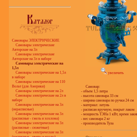
Самовары ЭЛЕКТРИЧЕСКИЕ
Самовары электрические
Авторские на 3л
Самовары электрические
Авторские на 3л в наборе
Самовары электрические на
1,5л
Самовары электрические на 1,5л
увеличить
в наборе
Самовары электрические на 110
Вольт (для Америки)
Самовар:
Самовары электрические на 2л
- объем 1,5 литра
Самовары электрические на 2л в
- высота самовара 33 см
наборе
- ширина самовара по ручки 24 см
Самовары электрические на 3л
- материал: латунь
(нерасписные)
- расписан вручную, покрыт лаком
Самовары электрические на 3л
- мощность ТЭНа 1 кВт, время заки
(расписные - гжель и хохлома)
- вес самовара 2 кг
Самовары электрические на 3л
- производитель Тула
(расписные - сюжетные)
Самовары электрические на 3л
(расписные - цветы и ягоды)