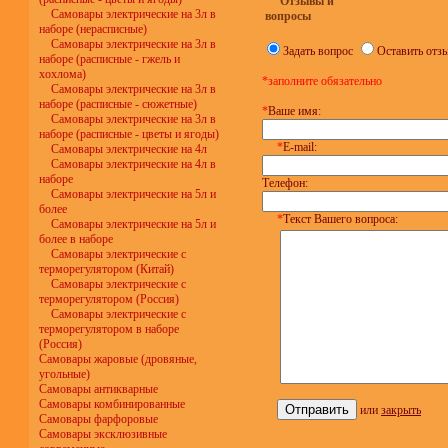
Отзывы и
Самовары электрические на 3л в
вопросы
наборе (нерасписные)
Самовары электрические на 3л в
Задать вопрос
Оставить отз
наборе (расписные - гжель и
хохлома)
*заполните обязательно
Самовары электрические на 3л в
наборе (расписные - сюжетные)
*
Ваше имя:
Самовары электрические на 3л в
наборе (расписные - цветы и ягоды)
*
E-mail:
Самовары электрические на 4л
Самовары электрические на 4л в
наборе
Телефон:
Самовары электрические на 5л и
более
*
Текст Вашего вопроса:
Самовары электрические на 5л и
более в наборе
Самовары электрические с
терморегулятором (Китай)
Самовары электрические с
терморегулятором (Россия)
Самовары электрические с
терморегулятором в наборе
(Россия)
Самовары жаровые (дровяные,
угольные)
Самовары антикварные
Самовары комбинированные
или
закрыть
Самовары фарфоровые
Самовары эксклюзивные