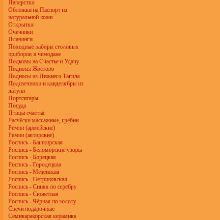
Наперстки
Обложки на Паспорт из
натуральной кожи
Открытки
Очечники
Планинги
Походные наборы столовых
приборов в чемодане
Подковы на Счастье и Удачу
Подносы Жостово
Подносы из Нижнего Тагила
Подсвечники и канделябры из
латуни
Портсигары
Посуда
Птицы счастья
Расчёски массажные, гребни
Ремни (армейские)
Ремни (авторские)
Роспись - Башкирская
Роспись - Беломорские узоры
Роспись - Борецкая
Роспись - Городецкая
Роспись - Мезенская
Роспись - Петриковская
Роспись - Синяя по серебру
Роспись - Сюжетная
Роспись - Чёрная по золоту
Свечи подарочные
Семикаракорская керамика