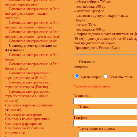
- объем чайника 700 мл
наборе (нерасписные)
- вес чайника 500 гр
Самовары электрические на 3л в
- материал: фарфор
наборе (расписные - гжель и
- расписан вручную, покрыт лаком
хохлома)
Поднос:
Самовары электрические на 3л в
- размер 35 см
наборе (расписные - сюжетные)
- вес подноса 400 гр
Самовары электрические на 3л в
- форма подноса может отличаться от ф
наборе (расписные - цветы и ягоды)
46 см), прямоугольник (30 на 40 см), 
Самовары электрические на 4л
вам предоставит менеджер
Самовары электрические на
Производитель Россия (Тула)
4л в наборе
Самовары электрические на 5л и
более
Отзывы и
Самовары электрические на 5л и
вопросы
более в наборе
Самовары электрические с
Задать вопрос
Оставить отзыв
терморегулятором (Китай)
Самовары электрические с
*заполните обязательно
терморегулятором (Россия)
Самовары электрические с
*
Ваше имя:
терморегулятором в наборе
(Россия)
Самовары жаровые (дровяные,
*
E-mail:
угольные)
Самовары антикварные
Телефон:
Самовары комбинированные
Самовары фарфоровые
Самовары эксклюзивные
*
Текст Вашего вопроса:
современные