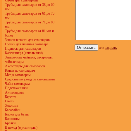
Самовары сувенирные
Трубы для самоваров от 38 до 60
мм
Трубы для самоваров от 61 до 70
мм
Трубы для самоваров от 71 до 80
мм
Трубы для самоваров от 81 мм и
более
Запасные части для самоваров
Грелки для чайника самовара
или
закрыть
Подносы для самоваров
Капельницы (капельники)
Заварочные чайники, сахарницы,
чайные пары
Аксессуары для самоваров
Книги по самоварам
Мёд к самоварам
Средства по уходу за самоварами
Чай к самоварам
Подстаканники
Антиквариат
Береста
Гжель
Хохлома
Балалайки
Блоки для бумаг
Блокноты
Брелки
В поход (мультитулы)