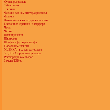
Сувениры разные
Таблетницы
Текстиль
Флешки для компьютера (роспись)
Фляжки
Фотоальбомы из натуральной кожи
Цветочные корзинки из фарфора
Часы
Чётки
Шапки ушанки
Шкатулки
Штофы и футляры штофы
Подарочные пакеты
УЦЕНКА - все для самоваров
УЦЕНКА - русские сувениры
Реставрация самоваров
Замена ТЭНов