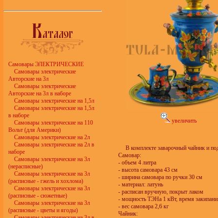
Самовары ЭЛЕКТРИЧЕСКИЕ
Самовары электрические
Авторские на 3л
Самовары электрические
Авторские на 3л в наборе
Самовары электрические на 1,5л
Самовары электрические на 1,5л
в наборе
увеличить
Самовары электрические на 110
Вольт (для Америки)
Самовары электрические на 2л
Самовары электрические на 2л в
В комплекте заварочный чайник и по
наборе
Самовар:
Самовары электрические на 3л
- объем 4 литра
(нерасписные)
- высота самовара 43 см
Самовары электрические на 3л
- ширина самовара по ручки 30 см
(расписные - гжель и хохлома)
- материал: латунь
Самовары электрические на 3л
- расписан вручную, покрыт лаком
(расписные - сюжетные)
- мощность ТЭНа 1 кВт, время закипани
Самовары электрические на 3л
- вес самовара 2,6 кг
(расписные - цветы и ягоды)
Чайник:
Самовары электрические на 3л в