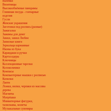
Валенки
Визитницы
Высокообъёмные панорамы
Глиняная посуда - гончарные
изделия
Гусли
Женские украшения
Заготовки под роспись (разные)
Зажигалки
Зажимы для денег
Замки, замки Любви
Записные книги
Зеркальца карманные
Иконы из бука
Карандаши и ручки
Картхолдеры
Ключницы
Коллекционные тарелки
Колокольчики
Компасы
Компьютерные мышки с росписью
Копилки
Лапти
Ложки, вилки, черпаки из массива
дерева
Магниты
Матрёшки
Миниатюрные фигурки,
талисманы, монеты
Музыкальные сувениры