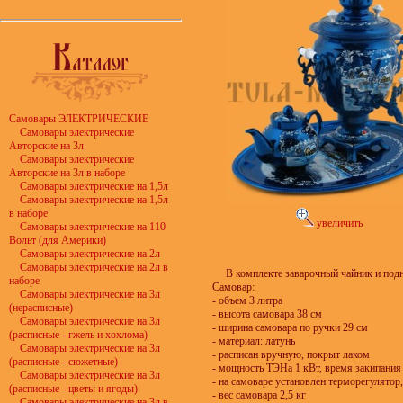
Самовары ЭЛЕКТРИЧЕСКИЕ
Самовары электрические
Авторские на 3л
Самовары электрические
Авторские на 3л в наборе
Самовары электрические на 1,5л
Самовары электрические на 1,5л
в наборе
увеличить
Самовары электрические на 110
Вольт (для Америки)
Самовары электрические на 2л
Самовары электрические на 2л в
В комплекте заварочный чайник и под
наборе
Самовар:
Самовары электрические на 3л
- объем 3 литра
(нерасписные)
- высота самовара 38 см
Самовары электрические на 3л
- ширина самовара по ручки 29 см
(расписные - гжель и хохлома)
- материал: латунь
Самовары электрические на 3л
- расписан вручную, покрыт лаком
(расписные - сюжетные)
- мощность ТЭНа 1 кВт, время закипания
Самовары электрические на 3л
- на самоваре установлен терморегулятор
(расписные - цветы и ягоды)
- вес самовара 2,5 кг
Самовары электрические на 3л в