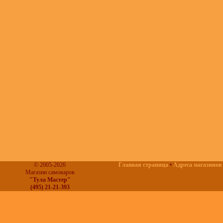
© 2005-2026
Главная страница
•
Адреса магазинов
Магазин самоваров
"Тула Мастер"
(495) 21-21-393