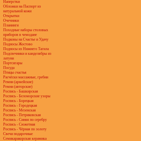
Наперстки
Обложки на Паспорт из
натуральной кожи
Открытки
Очечники
Планинги
Походные наборы столовых
приборов в чемодане
Подковы на Счастье и Удачу
Подносы Жостово
Подносы из Нижнего Тагила
Подсвечники и канделябры из
латуни
Портсигары
Посуда
Птицы счастья
Расчёски массажные, гребни
Ремни (армейские)
Ремни (авторские)
Роспись - Башкирская
Роспись - Беломорские узоры
Роспись - Борецкая
Роспись - Городецкая
Роспись - Мезенская
Роспись - Петриковская
Роспись - Синяя по серебру
Роспись - Сюжетная
Роспись - Чёрная по золоту
Свечи подарочные
Семикаракорская керамика