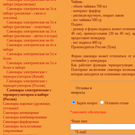
Чайник:
наборе (нерасписные)
- объем чайника 700 мл
Самовары электрические на 3л в
- материал: фарфор
наборе (расписные - гжель и
- расписан вручную, покрыт лаком
хохлома)
- вес чайника 500 гр
Самовары электрические на 3л в
Поднос:
наборе (расписные - сюжетные)
- размер и форма подноса может отличать
Самовары электрические на 3л в
46 см), прямоугольник (30 на 40 см), 
наборе (расписные - цветы и ягоды)
предоставит менеджер.
Самовары электрические на 4л
- вес подноса 400 гр
Самовары электрические на 4л в
Производитель Россия (Тула)
наборе
Самовары электрические на 5л и
Форма самовара может отличаться от и
более
уточняйте у менеджера.
Самовары электрические на 5л и
Как работает функция терморегуляции -
более в наборе
Повторное включение самовара возможн
Самовары электрические с
которая находится на основании самовара
терморегулятором (Китай)
Самовары электрические с
терморегулятором (Россия)
Отзывы и
Самовары электрические с
вопросы
терморегулятором в наборе
(Россия)
Задать вопрос
Оставить отзыв
Самовары жаровые (дровяные,
угольные)
*заполните обязательно
Самовары антикварные
Самовары комбинированные
*
Ваше имя:
Самовары фарфоровые
Самовары эксклюзивные
современные
*
E-mail: