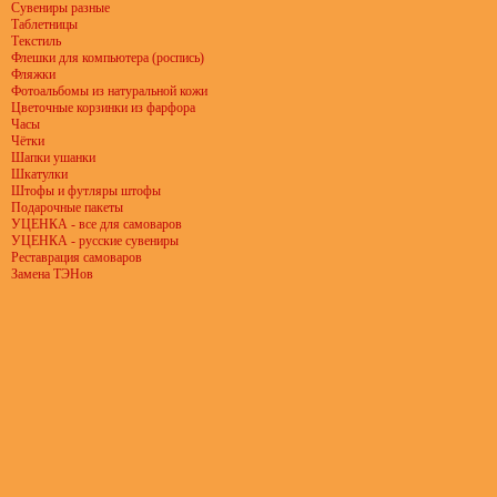
Сувениры разные
Таблетницы
Текстиль
Флешки для компьютера (роспись)
Фляжки
Фотоальбомы из натуральной кожи
Цветочные корзинки из фарфора
Часы
Чётки
Шапки ушанки
Шкатулки
Штофы и футляры штофы
Подарочные пакеты
УЦЕНКА - все для самоваров
УЦЕНКА - русские сувениры
Реставрация самоваров
Замена ТЭНов