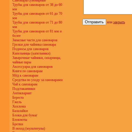
Самовары сувенирные
Трубы для самоваров от 38 до 60
мм
Трубы для самоваров от 61 до 70
мм
или
закрыть
Трубы для самоваров от 71 до 80
мм
Трубы для самоваров от 81 мм и
более
Запасные части для самоваров
Грелки для чайника самовара
Подносы для самоваров
Капельницы (капельники)
Заварочные чайники, сахарницы,
чайные пары
Аксессуары для самоваров
Книги по самоварам
Мёд к самоварам
Средства по уходу за самоварами
Чай к самоварам
Подстаканники
Антиквариат
Береста
Гжель
Хохлома
Балалайки
Блоки для бумаг
Блокноты
Брелки
В поход (мультитулы)