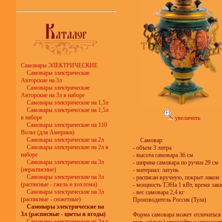
Самовары ЭЛЕКТРИЧЕСКИЕ
Самовары электрические
Авторские на 3л
Самовары электрические
Авторские на 3л в наборе
Самовары электрические на 1,5л
Самовары электрические на 1,5л
в наборе
увеличить
Самовары электрические на 110
Вольт (для Америки)
Самовары электрические на 2л
Самовар:
Самовары электрические на 2л в
- объем 3 литра
наборе
- высота самовара 36 см
Самовары электрические на 3л
- ширина самовара по ручки 29 см
(нерасписные)
- материал: латунь
Самовары электрические на 3л
- расписан вручную, покрыт лаком
(расписные - гжель и хохлома)
- мощность ТЭНа 1 кВт, время зак
Самовары электрические на 3л
- вес самовара 2,4 кг
(расписные - сюжетные)
Производитель Россия (Тула)
Самовары электрические на
3л (расписные - цветы и ягоды)
Форма самовара может отличаться 
Самовары электрические на 3л в