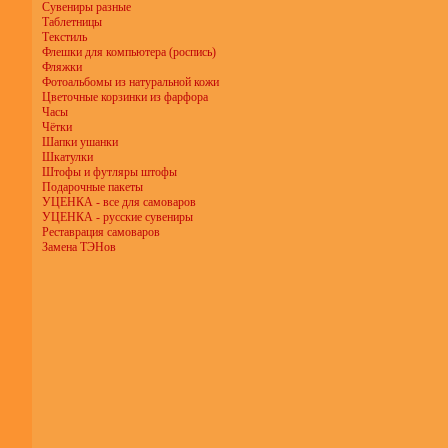
Сувениры разные
Таблетницы
Текстиль
Флешки для компьютера (роспись)
Фляжки
Фотоальбомы из натуральной кожи
Цветочные корзинки из фарфора
Часы
Чётки
Шапки ушанки
Шкатулки
Штофы и футляры штофы
Подарочные пакеты
УЦЕНКА - все для самоваров
УЦЕНКА - русские сувениры
Реставрация самоваров
Замена ТЭНов