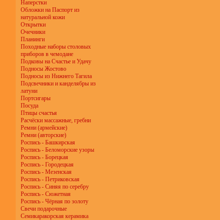
Наперстки
Обложки на Паспорт из
натуральной кожи
Открытки
Очечники
Планинги
Походные наборы столовых
приборов в чемодане
Подковы на Счастье и Удачу
Подносы Жостово
Подносы из Нижнего Тагила
Подсвечники и канделябры из
латуни
Портсигары
Посуда
Птицы счастья
Расчёски массажные, гребни
Ремни (армейские)
Ремни (авторские)
Роспись - Башкирская
Роспись - Беломорские узоры
Роспись - Борецкая
Роспись - Городецкая
Роспись - Мезенская
Роспись - Петриковская
Роспись - Синяя по серебру
Роспись - Сюжетная
Роспись - Чёрная по золоту
Свечи подарочные
Семикаракорская керамика