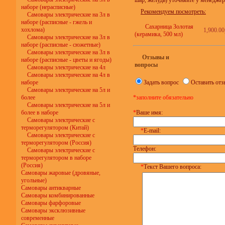
шар, жёлудь) уточняйте у менеджер
наборе (нерасписные)
Рекомендуем посмотреть:
Самовары электрические на 3л в
наборе (расписные - гжель и
Сахарница Золотая
хохлома)
1,900.00
(керамика, 500 мл)
Самовары электрические на 3л в
наборе (расписные - сюжетные)
Самовары электрические на 3л в
Отзывы и
наборе (расписные - цветы и ягоды)
вопросы
Самовары электрические на 4л
Самовары электрические на 4л в
наборе
Задать вопрос
Оставить отз
Самовары электрические на 5л и
более
*заполните обязательно
Самовары электрические на 5л и
более в наборе
*
Ваше имя:
Самовары электрические с
терморегулятором (Китай)
*
E-mail:
Самовары электрические с
терморегулятором (Россия)
Телефон:
Самовары электрические с
терморегулятором в наборе
(Россия)
*
Текст Вашего вопроса:
Самовары жаровые (дровяные,
угольные)
Самовары антикварные
Самовары комбинированные
Самовары фарфоровые
Самовары эксклюзивные
современные