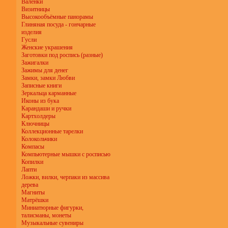
Валенки
Визитницы
Высокообъёмные панорамы
Глиняная посуда - гончарные
изделия
Гусли
Женские украшения
Заготовки под роспись (разные)
Зажигалки
Зажимы для денег
Замки, замки Любви
Записные книги
Зеркальца карманные
Иконы из бука
Карандаши и ручки
Картхолдеры
Ключницы
Коллекционные тарелки
Колокольчики
Компасы
Компьютерные мышки с росписью
Копилки
Лапти
Ложки, вилки, черпаки из массива
дерева
Магниты
Матрёшки
Миниатюрные фигурки,
талисманы, монеты
Музыкальные сувениры