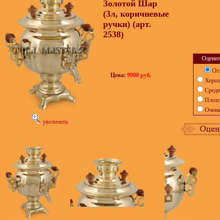
Золотой Шар
(3л, коричневые
ручки) (арт.
2538)
Оценит
От
Цена:
9900 руб.
Хоро
Средн
Плох
Очень
увеличить