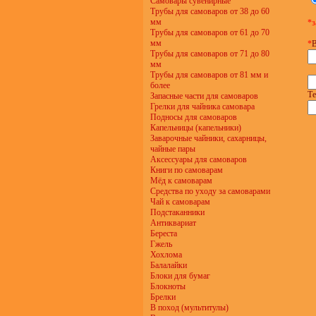
Самовары сувенирные
Трубы для самоваров от 38 до 60
мм
*з
Трубы для самоваров от 61 до 70
мм
*
В
Трубы для самоваров от 71 до 80
мм
Трубы для самоваров от 81 мм и
более
Те
Запасные части для самоваров
Грелки для чайника самовара
Подносы для самоваров
Капельницы (капельники)
Заварочные чайники, сахарницы,
чайные пары
Аксессуары для самоваров
Книги по самоварам
Мёд к самоварам
Средства по уходу за самоварами
Чай к самоварам
Подстаканники
Антиквариат
Береста
Гжель
Хохлома
Балалайки
Блоки для бумаг
Блокноты
Брелки
В поход (мультитулы)