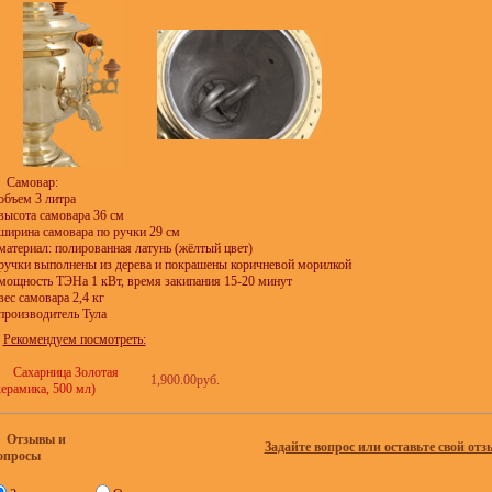
Самовар:
 объем 3 литра
 высота самовара 36 см
 ширина самовара по ручки 29 см
 материал: полированная латунь (жёлтый цвет)
 ручки выполнены из дерева и покрашены коричневой морилкой
 мощность ТЭНа 1 кВт, время закипания 15-20 минут
 вес самовара 2,4 кг
 производитель Тула
Рекомендуем посмотреть:
Сахарница Золотая
1,900.00руб.
керамика, 500 мл)
Отзывы и
Задайте вопрос или оставьте свой отз
опросы