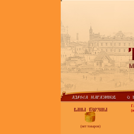
Г
(
(нет товаров)