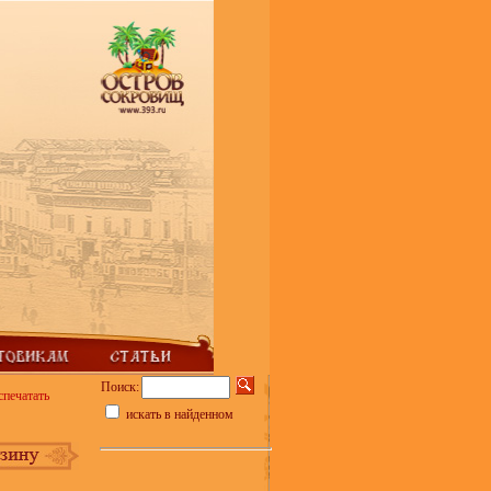
Поиск:
спечатать
искать в найденном