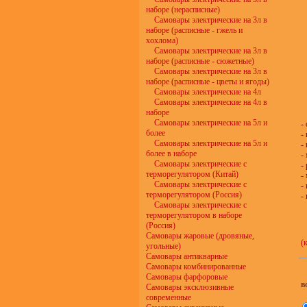
наборе (нерасписные)
Самовары электрические на 3л в
наборе (расписные - гжель и
хохлома)
Самовары электрические на 3л в
наборе (расписные - сюжетные)
Самовары электрические на 3л в
наборе (расписные - цветы и ягоды)
Самовары электрические на 4л
Самовары электрические на 4л в
наборе
Самовары электрические на 5л и
-
более
-
Самовары электрические на 5л и
-
более в наборе
-
Самовары электрические с
-
терморегулятором (Китай)
-
Самовары электрические с
-
терморегулятором (Россия)
-
Самовары электрические с
терморегулятором в наборе
(Россия)
Самовары жаровые (дровяные,
(
угольные)
Самовары антикварные
Самовары комбинированные
Самовары фарфоровые
в
Самовары эксклюзивные
современные