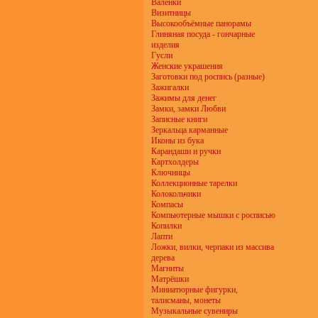
Валенки
Визитницы
Высокообъёмные панорамы
Глиняная посуда - гончарные
изделия
Гусли
Женские украшения
Заготовки под роспись (разные)
Зажигалки
Зажимы для денег
Замки, замки Любви
Записные книги
Зеркальца карманные
Иконы из бука
Карандаши и ручки
Картхолдеры
Ключницы
Коллекционные тарелки
Колокольчики
Компасы
Компьютерные мышки с росписью
Копилки
Лапти
Ложки, вилки, черпаки из массива
дерева
Магниты
Матрёшки
Миниатюрные фигурки,
талисманы, монеты
Музыкальные сувениры