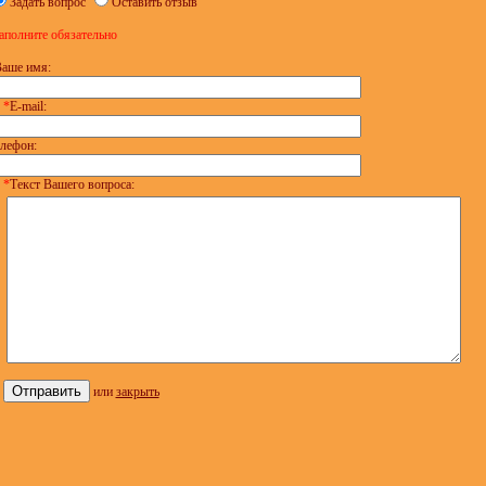
Задать вопрос
Оставить отзыв
аполните обязательно
аше имя:
*
E-mail:
лефон:
*
Текст Вашего вопроса:
или
закрыть