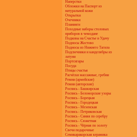
Наперстки
Обложки на Паспорт из
натуральной кожи
Открытки
Очечники
Планинги
Походные наборы столовых
приборов в чемодане
Подковы на Счастье и Удачу
Подносы Жостово
Подносы из Нижнего Тагила
Подсвечники и канделябры из
латуни
Портсигары
Посуда
Птицы счастья
Расчёски массажные, гребни
Ремни (армейские)
Ремни (авторские)
Роспись - Башкирская
Роспись - Беломорские узоры
Роспись - Борецкая
Роспись - Городецкая
Роспись - Мезенская
Роспись - Петриковская
Роспись - Синяя по серебру
Роспись - Сюжетная
Роспись - Чёрная по золоту
Свечи подарочные
Семикаракорская керамика