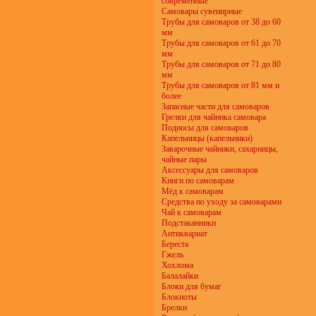
современные
Самовары сувенирные
Трубы для самоваров от 38 до 60
мм
Трубы для самоваров от 61 до 70
мм
Трубы для самоваров от 71 до 80
мм
Трубы для самоваров от 81 мм и
более
Запасные части для самоваров
Грелки для чайника самовара
Подносы для самоваров
Капельницы (капельники)
Заварочные чайники, сахарницы,
чайные пары
Аксессуары для самоваров
Книги по самоварам
Мёд к самоварам
Средства по уходу за самоварами
Чай к самоварам
Подстаканники
Антиквариат
Береста
Гжель
Хохлома
Балалайки
Блоки для бумаг
Блокноты
Брелки