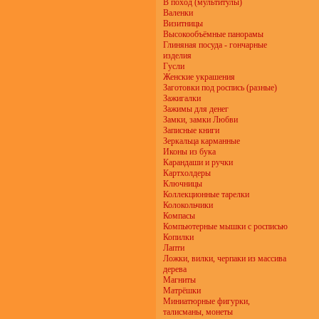
В поход (мультитулы)
Валенки
Визитницы
Высокообъёмные панорамы
Глиняная посуда - гончарные
изделия
Гусли
Женские украшения
Заготовки под роспись (разные)
Зажигалки
Зажимы для денег
Замки, замки Любви
Записные книги
Зеркальца карманные
Иконы из бука
Карандаши и ручки
Картхолдеры
Ключницы
Коллекционные тарелки
Колокольчики
Компасы
Компьютерные мышки с росписью
Копилки
Лапти
Ложки, вилки, черпаки из массива
дерева
Магниты
Матрёшки
Миниатюрные фигурки,
талисманы, монеты