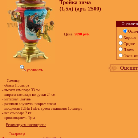
Тройка зима
(1,5л) (арт. 2500)
Оцените т
Отлич
Цена:
9090 руб.
Хорошо
Средне
Плохо
Очень пл
увеличить
Самовар:
- объем 1,5 литра
- высота самовара 33 см
- ширина самовара по ручки 24 см
- материал: латунь
- расписан вручную, покрыт лаком
- мощность ТЭНа 1 кВт, время закипания 15 минут
- вес самовара 2 кг
- производитель Тула
Рекомендуем посмотреть:
Сахарница