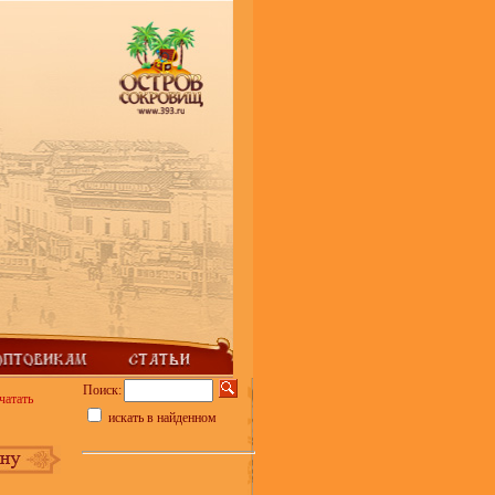
Поиск:
чатать
искать в найденном