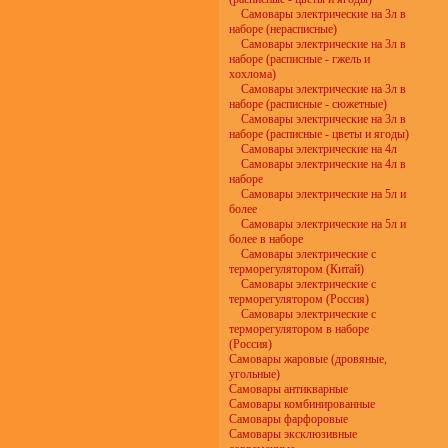
Самовары электрические на 3л в
наборе (нерасписные)
Самовары электрические на 3л в
наборе (расписные - гжель и
хохлома)
Самовары электрические на 3л в
наборе (расписные - сюжетные)
Самовары электрические на 3л в
наборе (расписные - цветы и ягоды)
Самовары электрические на 4л
Самовары электрические на 4л в
наборе
Самовары электрические на 5л и
более
Самовары электрические на 5л и
более в наборе
Самовары электрические с
терморегулятором (Китай)
Самовары электрические с
терморегулятором (Россия)
Самовары электрические с
терморегулятором в наборе
(Россия)
Самовары жаровые (дровяные,
угольные)
Самовары антикварные
Самовары комбинированные
Самовары фарфоровые
Самовары эксклюзивные