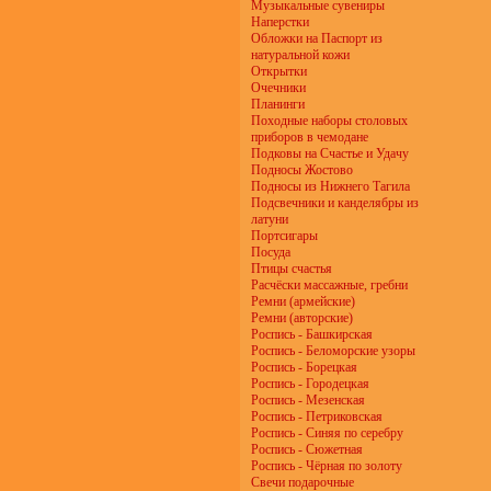
Музыкальные сувениры
Наперстки
Обложки на Паспорт из
натуральной кожи
Открытки
Очечники
Планинги
Походные наборы столовых
приборов в чемодане
Подковы на Счастье и Удачу
Подносы Жостово
Подносы из Нижнего Тагила
Подсвечники и канделябры из
латуни
Портсигары
Посуда
Птицы счастья
Расчёски массажные, гребни
Ремни (армейские)
Ремни (авторские)
Роспись - Башкирская
Роспись - Беломорские узоры
Роспись - Борецкая
Роспись - Городецкая
Роспись - Мезенская
Роспись - Петриковская
Роспись - Синяя по серебру
Роспись - Сюжетная
Роспись - Чёрная по золоту
Свечи подарочные