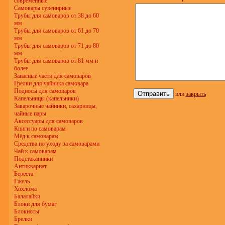
современные
Самовары сувенирные
Трубы для самоваров от 38 до 60
мм
Трубы для самоваров от 61 до 70
мм
Трубы для самоваров от 71 до 80
мм
Трубы для самоваров от 81 мм и
более
Запасные части для самоваров
Грелки для чайника самовара
Подносы для самоваров
или
закрыть
Капельницы (капельники)
Заварочные чайники, сахарницы,
чайные пары
Аксессуары для самоваров
Книги по самоварам
Мёд к самоварам
Средства по уходу за самоварами
Чай к самоварам
Подстаканники
Антиквариат
Береста
Гжель
Хохлома
Балалайки
Блоки для бумаг
Блокноты
Брелки