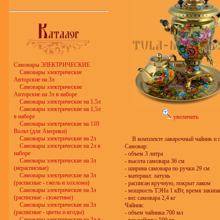
Самовары ЭЛЕКТРИЧЕСКИЕ
Самовары электрические
Авторские на 3л
Самовары электрические
Авторские на 3л в наборе
Самовары электрические на 1,5л
Самовары электрические на 1,5л
в наборе
увеличить
Самовары электрические на 110
Вольт (для Америки)
Самовары электрические на 2л
В комплекте заварочный чайник и 
Самовары электрические на 2л в
Самовар:
наборе
- объем 3 литра
Самовары электрические на 3л
- высота самовара 36 см
(нерасписные)
- ширина самовара по ручки 29 см
Самовары электрические на 3л
- материал: латунь
(расписные - гжель и хохлома)
- расписан вручную, покрыт лаком
Самовары электрические на 3л
- мощность ТЭНа 1 кВт, время закипа
(расписные - сюжетные)
- вес самовара 2,4 кг
Самовары электрические на 3л
Чайник:
(расписные - цветы и ягоды)
- объем чайника 700 мл
Самовары электрические на 3л в