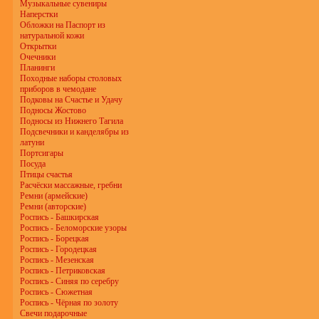
Музыкальные сувениры
Наперстки
Обложки на Паспорт из
натуральной кожи
Открытки
Очечники
Планинги
Походные наборы столовых
приборов в чемодане
Подковы на Счастье и Удачу
Подносы Жостово
Подносы из Нижнего Тагила
Подсвечники и канделябры из
латуни
Портсигары
Посуда
Птицы счастья
Расчёски массажные, гребни
Ремни (армейские)
Ремни (авторские)
Роспись - Башкирская
Роспись - Беломорские узоры
Роспись - Борецкая
Роспись - Городецкая
Роспись - Мезенская
Роспись - Петриковская
Роспись - Синяя по серебру
Роспись - Сюжетная
Роспись - Чёрная по золоту
Свечи подарочные