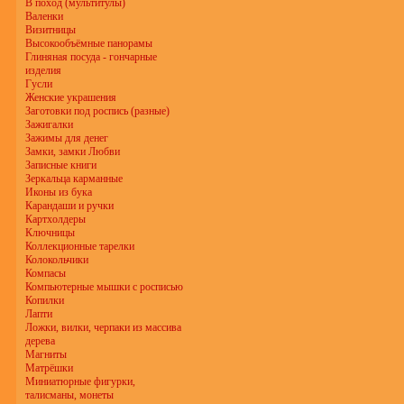
В поход (мультитулы)
Валенки
Визитницы
Высокообъёмные панорамы
Глиняная посуда - гончарные
изделия
Гусли
Женские украшения
Заготовки под роспись (разные)
Зажигалки
Зажимы для денег
Замки, замки Любви
Записные книги
Зеркальца карманные
Иконы из бука
Карандаши и ручки
Картхолдеры
Ключницы
Коллекционные тарелки
Колокольчики
Компасы
Компьютерные мышки с росписью
Копилки
Лапти
Ложки, вилки, черпаки из массива
дерева
Магниты
Матрёшки
Миниатюрные фигурки,
талисманы, монеты