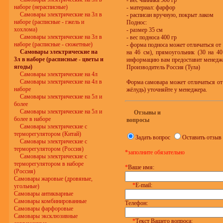
- вес чайника 500 гр
наборе (нерасписные)
- материал: фарфор
Самовары электрические на 3л в
- расписан вручную, покрыт лаком
наборе (расписные - гжель и
Поднос:
хохлома)
- размер 35 см
Самовары электрические на 3л в
- вес подноса 400 гр
наборе (расписные - сюжетные)
- форма подноса может отличаться от
Самовары электрические на
на 46 см), прямоугольник (30 на 40
3л в наборе (расписные - цветы и
информацию вам предоставит менедж
ягоды)
Производитель Россия (Тула)
Самовары электрические на 4л
Самовары электрические на 4л в
Форма самовара может отличаться от
наборе
жёлудь) уточняйте у менеджера.
Самовары электрические на 5л и
более
Самовары электрические на 5л и
Отзывы и
более в наборе
вопросы
Самовары электрические с
терморегулятором (Китай)
Задать вопрос
Оставить отзыв
Самовары электрические с
терморегулятором (Россия)
*заполните обязательно
Самовары электрические с
терморегулятором в наборе
*
Ваше имя:
(Россия)
Самовары жаровые (дровяные,
*
E-mail:
угольные)
Самовары антикварные
Самовары комбинированные
Телефон:
Самовары фарфоровые
Самовары эксклюзивные
*
Текст Вашего вопроса: