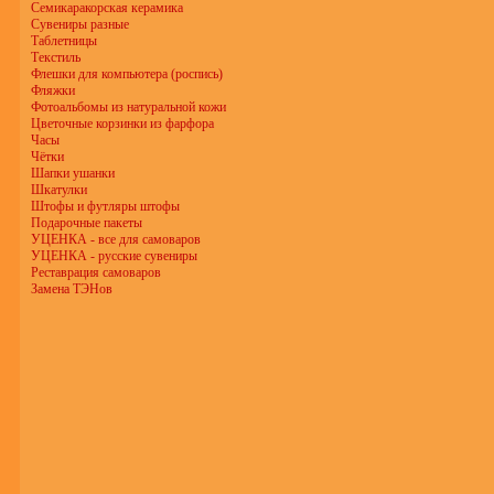
Семикаракорская керамика
Сувениры разные
Таблетницы
Текстиль
Флешки для компьютера (роспись)
Фляжки
Фотоальбомы из натуральной кожи
Цветочные корзинки из фарфора
Часы
Чётки
Шапки ушанки
Шкатулки
Штофы и футляры штофы
Подарочные пакеты
УЦЕНКА - все для самоваров
УЦЕНКА - русские сувениры
Реставрация самоваров
Замена ТЭНов