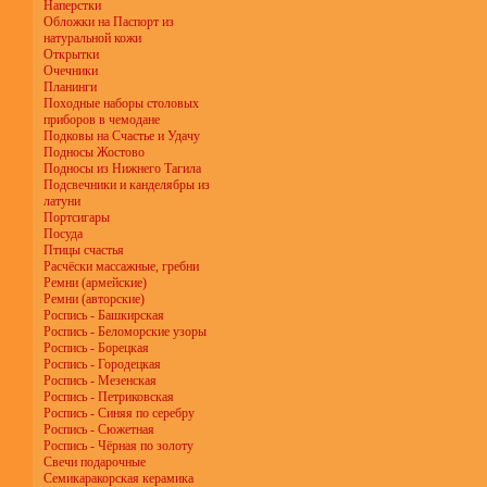
Наперстки
Обложки на Паспорт из
натуральной кожи
Открытки
Очечники
Планинги
Походные наборы столовых
приборов в чемодане
Подковы на Счастье и Удачу
Подносы Жостово
Подносы из Нижнего Тагила
Подсвечники и канделябры из
латуни
Портсигары
Посуда
Птицы счастья
Расчёски массажные, гребни
Ремни (армейские)
Ремни (авторские)
Роспись - Башкирская
Роспись - Беломорские узоры
Роспись - Борецкая
Роспись - Городецкая
Роспись - Мезенская
Роспись - Петриковская
Роспись - Синяя по серебру
Роспись - Сюжетная
Роспись - Чёрная по золоту
Свечи подарочные
Семикаракорская керамика