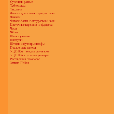
Сувениры разные
Таблетницы
Текстиль
Флешки для компьютера (роспись)
Фляжки
Фотоальбомы из натуральной кожи
Цветочные корзинки из фарфора
Часы
Чётки
Шапки ушанки
Шкатулки
Штофы и футляры штофы
Подарочные пакеты
УЦЕНКА - все для самоваров
УЦЕНКА - русские сувениры
Реставрация самоваров
Замена ТЭНов