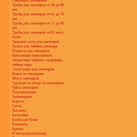
Самовары сувенирные
Трубы для самоваров от 38 до 60
мм
Трубы для самоваров от 61 до 70
мм
Трубы для самоваров от 71 до 80
мм
Трубы для самоваров от 81 мм и
более
Запасные части для самоваров
Грелки для чайника самовара
Подносы для самоваров
Капельницы (капельники)
Заварочные чайники, сахарницы,
чайные пары
Аксессуары для самоваров
Книги по самоварам
Мёд к самоварам
Средства по уходу за самоварами
Чай к самоварам
Подстаканники
Антиквариат
Береста
Гжель
Хохлома
Балалайки
Блоки для бумаг
Блокноты
Брелки
В поход (мультитулы)