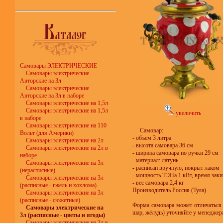
Самовары ЭЛЕКТРИЧЕСКИЕ
Самовары электрические
Авторские на 3л
Самовары электрические
Авторские на 3л в наборе
Самовары электрические на 1,5л
Самовары электрические на 1,5л
увеличить
в наборе
Самовары электрические на 110
Самовар:
Вольт (для Америки)
- объем 3 литра
Самовары электрические на 2л
- высота самовара 36 см
Самовары электрические на 2л в
- ширина самовара по ручки 29 см
наборе
- материал: латунь
Самовары электрические на 3л
- расписан вручную, покрыт лаком
(нерасписные)
- мощность ТЭНа 1 кВт, время заки
Самовары электрические на 3л
- вес самовара 2,4 кг
(расписные - гжель и хохлома)
Производитель Россия (Тула)
Самовары электрические на 3л
(расписные - сюжетные)
Форма самовара может отличаться 
Самовары электрические на
шар, жёлудь) уточняйте у менеджер
3л (расписные - цветы и ягоды)
Самовары электрические на 3л в