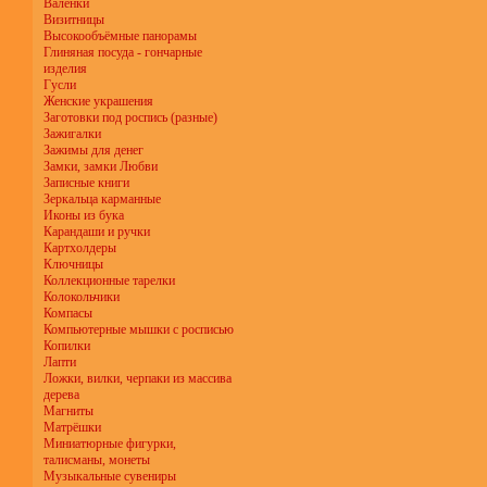
Валенки
Визитницы
Высокообъёмные панорамы
Глиняная посуда - гончарные
изделия
Гусли
Женские украшения
Заготовки под роспись (разные)
Зажигалки
Зажимы для денег
Замки, замки Любви
Записные книги
Зеркальца карманные
Иконы из бука
Карандаши и ручки
Картхолдеры
Ключницы
Коллекционные тарелки
Колокольчики
Компасы
Компьютерные мышки с росписью
Копилки
Лапти
Ложки, вилки, черпаки из массива
дерева
Магниты
Матрёшки
Миниатюрные фигурки,
талисманы, монеты
Музыкальные сувениры