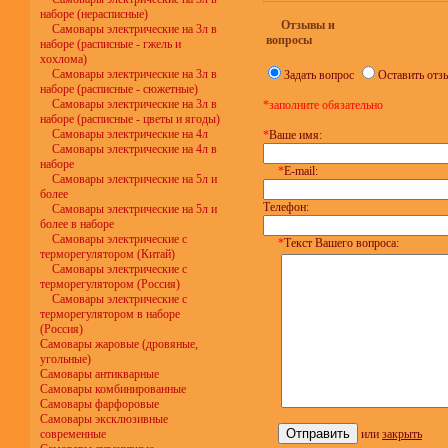
наборе (нерасписные)
Отзывы и
Самовары электрические на 3л в
вопросы
наборе (расписные - гжель и
хохлома)
Самовары электрические на 3л в
Задать вопрос
Оставить отз
наборе (расписные - сюжетные)
Самовары электрические на 3л в
*заполните обязательно
наборе (расписные - цветы и ягоды)
Самовары электрические на 4л
*
Ваше имя:
Самовары электрические на 4л в
наборе
*
E-mail:
Самовары электрические на 5л и
более
Телефон:
Самовары электрические на 5л и
более в наборе
Самовары электрические с
*
Текст Вашего вопроса:
терморегулятором (Китай)
Самовары электрические с
терморегулятором (Россия)
Самовары электрические с
терморегулятором в наборе
(Россия)
Самовары жаровые (дровяные,
угольные)
Самовары антикварные
Самовары комбинированные
Самовары фарфоровые
Самовары эксклюзивные
современные
или
закрыть