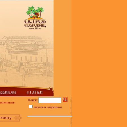
Поиск:
аспечатать
искать в найденном