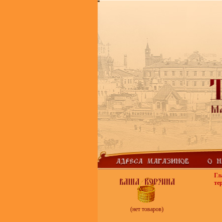
Гл
те
(нет товаров)