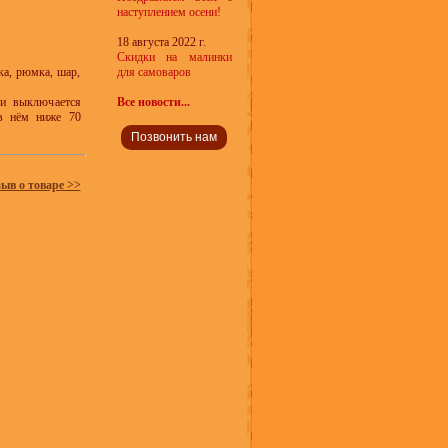
наступлением осени!
18 августа 2022 г.
Скидки на малинки
ка, рюмка, шар,
для самоваров
 и выключается
Все новости...
 в нём ниже 70
Позвонить нам
зыв о товаре >>