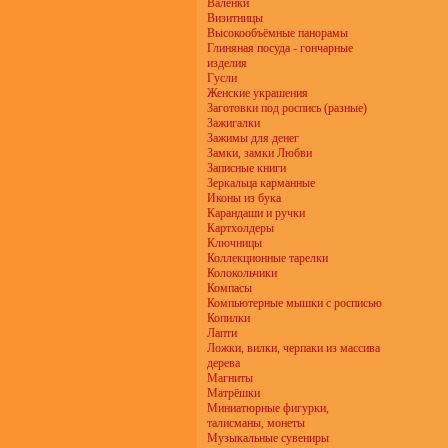
Валенки
Визитницы
Высокообъёмные панорамы
Глиняная посуда - гончарные
изделия
Гусли
Женские украшения
Заготовки под роспись (разные)
Зажигалки
Зажимы для денег
Замки, замки Любви
Записные книги
Зеркальца карманные
Иконы из бука
Карандаши и ручки
Картхолдеры
Ключницы
Коллекционные тарелки
Колокольчики
Компасы
Компьютерные мышки с росписью
Копилки
Лапти
Ложки, вилки, черпаки из массива
дерева
Магниты
Матрёшки
Миниатюрные фигурки,
талисманы, монеты
Музыкальные сувениры