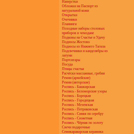
Наперстки
Обложки на Паспорт из
натуральной кожи
Открытки
Очечники
Планинги
Походные наборы столовых
приборов в чемодане
Подковы на Счастье и Удачу
Подносы Жостово
Подносы из Нижнего Тагила
Подсвечники и канделябры из
латуни
Портсигары
Посуда
Птицы счастья
Расчёски массажные, гребни
Ремни (армейские)
Ремни (авторские)
Роспись - Башкирская
Роспись - Беломорские узоры
Роспись - Борецкая
Роспись - Городецкая
Роспись - Мезенская
Роспись - Петриковская
Роспись - Синяя по серебру
Роспись - Сюжетная
Роспись - Чёрная по золоту
Свечи подарочные
Семикаракорская керамика