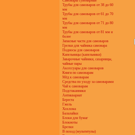
Самовары сувенирные
Трубы для самоваров от 38 до 60
мм
Трубы для самоваров от 61 до 70
мм
Трубы для самоваров от 71 до 80
мм
Трубы для самоваров от 81 мм и
более
Запасные части для самоваров
Грелки для чайника самовара
Подносы для самоваров
Капельницы (капельники)
Заварочные чайники, сахарницы,
чайные пары
Аксессуары для самоваров
Книги по самоварам
Мёд к самоварам
Средства по уходу за самоварами
Чай к самоварам
Подстаканники
Антиквариат
Береста
Гжель
Хохлома
Балалайки
Блоки для бумаг
Блокноты
Брелки
В поход (мультитулы)