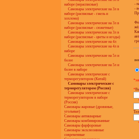
- 
наборе (нерасписные)
- в
Самовары электрические на 3л в
Пр
наборе (расписные - гжель и
хохлома)
Фо
Самовары электрические на 3л в
жё
наборе (расписные - сюжетные)
Ка
Самовары электрические на 3л в
ав
наборе (расписные - цветы и ягоды)
гр
Самовары электрические на 4л
Самовары электрические на 4л в
наборе
Самовары электрические на 5л и
во
более
Самовары электрические на 5л и
более в наборе
Самовары электрические с
терморегулятором (Китай)
*за
Самовары электрические с
терморегулятором (Россия)
*
Ва
Самовары электрические с
терморегулятором в наборе
(Россия)
Самовары жаровые (дровяные,
угольные)
Тел
Самовары антикварные
Самовары комбинированные
Самовары фарфоровые
Самовары эксклюзивные
современные