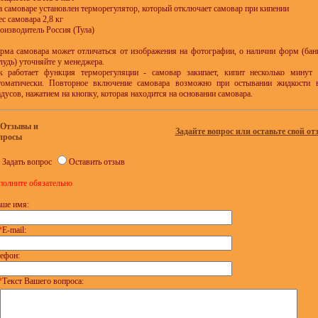
на самоваре установлен терморегулятор, который отключает самовар при кипении
ес самовара 2,8 кг
оизводитель Россия (Тула)
рма самовара может отличаться от изображения на фотографии, о наличии форм (бан
лудь) уточняйте у менеджера.
к работает функция терморегуляции - самовар закипает, кипит несколько минут
томатически. Повторное включение самовара возможно при остывании жидкости
адусов, нажатием на кнопку, которая находится на основании самовара.
Отзывы и
Задайте вопрос или оставьте свой от
просы
Задать вопрос
Оставить отзыв
полните обязательно
ше имя:
*
E-mail:
ефон:
*
Текст Вашего вопроса: