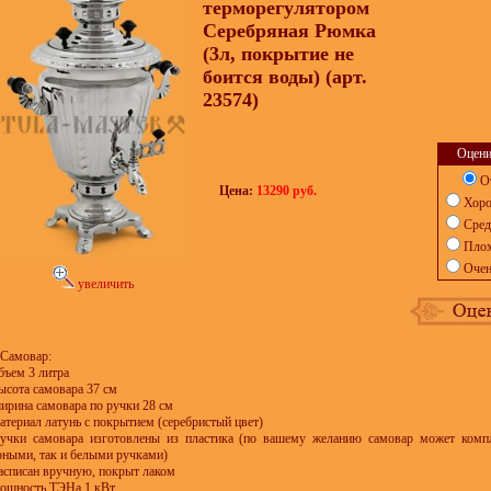
терморегулятором
Серебряная Рюмка
(3л, покрытие не
боится воды) (арт.
23574)
Оцени
О
Цена:
13290 руб.
Хор
Сред
Пло
Очен
увеличить
Самовар:
объем 3 литра
высота самовара 37 см
ширина самовара по ручки 28 см
материал латунь с покрытием (серебристый цвет)
ручки самовара изготовлены из пластика (по вашему желанию самовар может компл
рными, так и белыми ручками)
расписан вручную, покрыт лаком
мощность ТЭНа 1 кВт