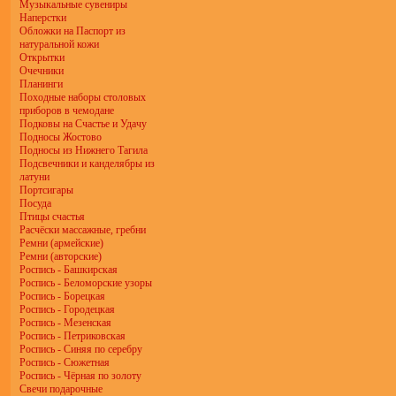
Музыкальные сувениры
Наперстки
Обложки на Паспорт из
натуральной кожи
Открытки
Очечники
Планинги
Походные наборы столовых
приборов в чемодане
Подковы на Счастье и Удачу
Подносы Жостово
Подносы из Нижнего Тагила
Подсвечники и канделябры из
латуни
Портсигары
Посуда
Птицы счастья
Расчёски массажные, гребни
Ремни (армейские)
Ремни (авторские)
Роспись - Башкирская
Роспись - Беломорские узоры
Роспись - Борецкая
Роспись - Городецкая
Роспись - Мезенская
Роспись - Петриковская
Роспись - Синяя по серебру
Роспись - Сюжетная
Роспись - Чёрная по золоту
Свечи подарочные