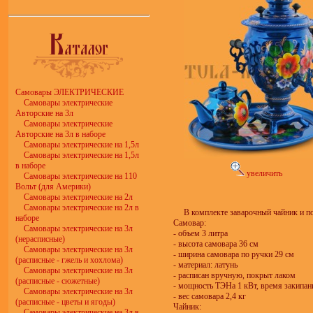
Самовары ЭЛЕКТРИЧЕСКИЕ
Самовары электрические
Авторские на 3л
Самовары электрические
Авторские на 3л в наборе
Самовары электрические на 1,5л
Самовары электрические на 1,5л
в наборе
увеличить
Самовары электрические на 110
Вольт (для Америки)
Самовары электрические на 2л
Самовары электрические на 2л в
В комплекте заварочный чайник и п
наборе
Самовар:
Самовары электрические на 3л
- объем 3 литра
(нерасписные)
- высота самовара 36 см
Самовары электрические на 3л
- ширина самовара по ручки 29 см
(расписные - гжель и хохлома)
- материал: латунь
Самовары электрические на 3л
- расписан вручную, покрыт лаком
(расписные - сюжетные)
- мощность ТЭНа 1 кВт, время закипан
Самовары электрические на 3л
- вес самовара 2,4 кг
(расписные - цветы и ягоды)
Чайник:
Самовары электрические на 3л в