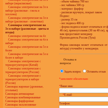
- объем чайника 700 мл
наборе (нерасписные)
- вес чайника 500 гр
Самовары электрические на 3л в
- материал: фарфор
наборе (расписные - гжель и
- расписан вручную, покрыт лаком
хохлома)
Поднос:
Самовары электрические на 3л в
- размер 35 см
наборе (расписные - сюжетные)
- вес подноса 400 гр
Самовары электрические на
- форма подноса может отличаться от ф
3л в наборе (расписные - цветы и
46 см), прямоугольник (30 на 40 см), 
ягоды)
вам предоставит менеджер
Самовары электрические на 4л
Производитель Россия (Тула)
Самовары электрические на 4л в
наборе
Форма самовара может отличаться от
Самовары электрические на 5л и
жёлудь) уточняйте у менеджера.
более
Самовары электрические на 5л и
более в наборе
Отзывы и
Самовары электрические с
вопросы
терморегулятором (Китай)
Самовары электрические с
Задать вопрос
Оставить отзыв
терморегулятором (Россия)
Самовары электрические с
*заполните обязательно
терморегулятором в наборе
(Россия)
*
Ваше имя:
Самовары жаровые (дровяные,
угольные)
Самовары антикварные
*
E-mail:
Самовары комбинированные
Самовары фарфоровые
Телефон:
Самовары эксклюзивные