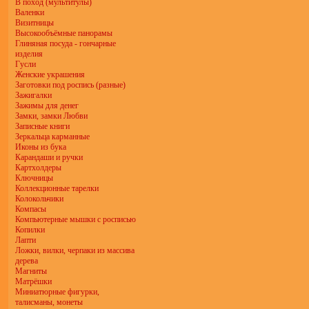
В поход (мультитулы)
Валенки
Визитницы
Высокообъёмные панорамы
Глиняная посуда - гончарные
изделия
Гусли
Женские украшения
Заготовки под роспись (разные)
Зажигалки
Зажимы для денег
Замки, замки Любви
Записные книги
Зеркальца карманные
Иконы из бука
Карандаши и ручки
Картхолдеры
Ключницы
Коллекционные тарелки
Колокольчики
Компасы
Компьютерные мышки с росписью
Копилки
Лапти
Ложки, вилки, черпаки из массива
дерева
Магниты
Матрёшки
Миниатюрные фигурки,
талисманы, монеты