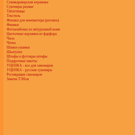
Семикаракорская керамика
Сувениры разные
Таблетницы
Текстиль
Флешки для компьютера (роспись)
Фляжки
Фотоальбомы из натуральной кожи
Цветочные корзинки из фарфора
Часы
Чётки
Шапки ушанки
Шкатулки
Штофы и футляры штофы
Подарочные пакеты
УЦЕНКА - все для самоваров
УЦЕНКА - русские сувениры
Реставрация самоваров
Замена ТЭНов