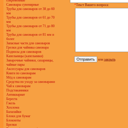
современные
Самовары сувенирные
*
Текст Вашего вопроса:
Трубы для самоваров от 38 до 60
мм
Трубы для самоваров от 61 до 70
мм
Трубы для самоваров от 71 до 80
мм
Трубы для самоваров от 81 мм и
более
Запасные части для самоваров
Грелки для чайника самовара
Подносы для самоваров
Капельницы (капельники)
или
закрыть
Заварочные чайники, сахарницы,
чайные пары
Аксессуары для самоваров
Книги по самоварам
Мёд к самоварам
Средства по уходу за самоварами
Чай к самоварам
Подстаканники
Антиквариат
Береста
Гжель
Хохлома
Балалайки
Блоки для бумаг
Блокноты
Брелки