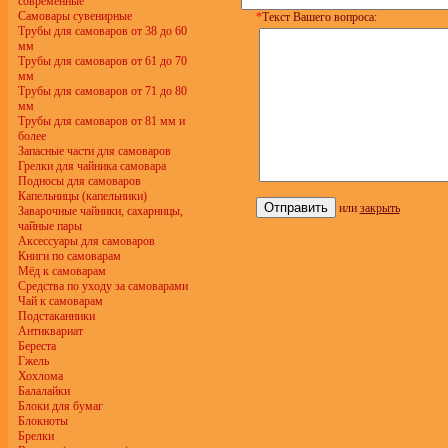
современные
Самовары сувенирные
*
Текст Вашего вопроса:
Трубы для самоваров от 38 до 60
мм
Трубы для самоваров от 61 до 70
мм
Трубы для самоваров от 71 до 80
мм
Трубы для самоваров от 81 мм и
более
Запасные части для самоваров
Грелки для чайника самовара
Подносы для самоваров
Капельницы (капельники)
или
закрыть
Заварочные чайники, сахарницы,
чайные пары
Аксессуары для самоваров
Книги по самоварам
Мёд к самоварам
Средства по уходу за самоварами
Чай к самоварам
Подстаканники
Антиквариат
Береста
Гжель
Хохлома
Балалайки
Блоки для бумаг
Блокноты
Брелки