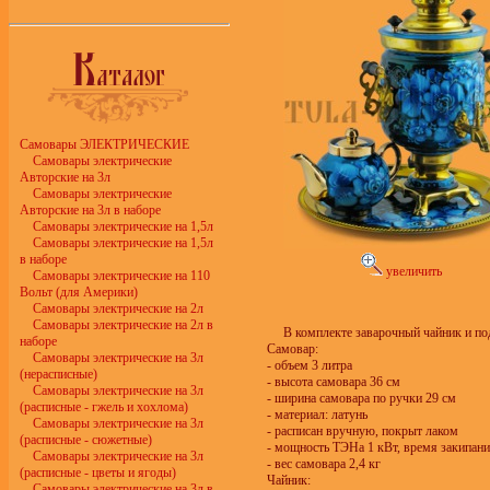
Самовары ЭЛЕКТРИЧЕСКИЕ
Самовары электрические
Авторские на 3л
Самовары электрические
Авторские на 3л в наборе
Самовары электрические на 1,5л
Самовары электрические на 1,5л
в наборе
увеличить
Самовары электрические на 110
Вольт (для Америки)
Самовары электрические на 2л
Самовары электрические на 2л в
В комплекте заварочный чайник и по
наборе
Самовар:
Самовары электрические на 3л
- объем 3 литра
(нерасписные)
- высота самовара 36 см
Самовары электрические на 3л
- ширина самовара по ручки 29 см
(расписные - гжель и хохлома)
- материал: латунь
Самовары электрические на 3л
- расписан вручную, покрыт лаком
(расписные - сюжетные)
- мощность ТЭНа 1 кВт, время закипани
Самовары электрические на 3л
- вес самовара 2,4 кг
(расписные - цветы и ягоды)
Чайник:
Самовары электрические на 3л в