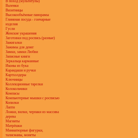
В поход (мультитулы)
Валенки
Визитницы
Высокообъёмные панорамы
Глиняная посуда - гончарные
изделия
Гусли
Женские украшения
Заготовки под роспись (разные)
Зажигалки
Зажимы для денег
Замки, замки Любви
Записные книги
Зеркальца карманные
Иконы из бука
Карандаши и ручки
Картхолдеры
Ключницы
Коллекционные тарелки
Колокольчики
Компасы
Компьютерные мышки с росписью
Копилки
Лапти
Ложки, вилки, черпаки из массива
дерева
Магниты
Матрёшки
Миниатюрные фигурки,
талисманы, монеты