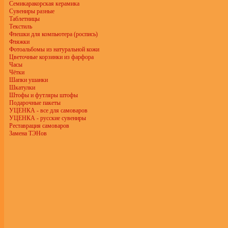
Семикаракорская керамика
Сувениры разные
Таблетницы
Текстиль
Флешки для компьютера (роспись)
Фляжки
Фотоальбомы из натуральной кожи
Цветочные корзинки из фарфора
Часы
Чётки
Шапки ушанки
Шкатулки
Штофы и футляры штофы
Подарочные пакеты
УЦЕНКА - все для самоваров
УЦЕНКА - русские сувениры
Реставрация самоваров
Замена ТЭНов