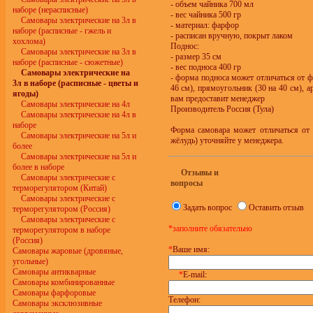
- объем чайника 700 мл
наборе (нерасписные)
- вес чайника 500 гр
Самовары электрические на 3л в
- материал: фарфор
наборе (расписные - гжель и
- расписан вручную, покрыт лаком
хохлома)
Поднос:
Самовары электрические на 3л в
- размер 35 см
наборе (расписные - сюжетные)
- вес подноса 400 гр
Самовары электрические на
- форма подноса может отличаться от ф
3л в наборе (расписные - цветы и
46 см), прямоугольник (30 на 40 см), 
ягоды)
вам предоставит менеджер
Самовары электрические на 4л
Производитель Россия (Тула)
Самовары электрические на 4л в
наборе
Форма самовара может отличаться от 
Самовары электрические на 5л и
жёлудь) уточняйте у менеджера.
более
Самовары электрические на 5л и
более в наборе
Отзывы и
Самовары электрические с
вопросы
терморегулятором (Китай)
Самовары электрические с
Задать вопрос
Оставить отзыв
терморегулятором (Россия)
Самовары электрические с
*заполните обязательно
терморегулятором в наборе
(Россия)
*
Ваше имя:
Самовары жаровые (дровяные,
угольные)
Самовары антикварные
*
E-mail:
Самовары комбинированные
Самовары фарфоровые
Телефон:
Самовары эксклюзивные