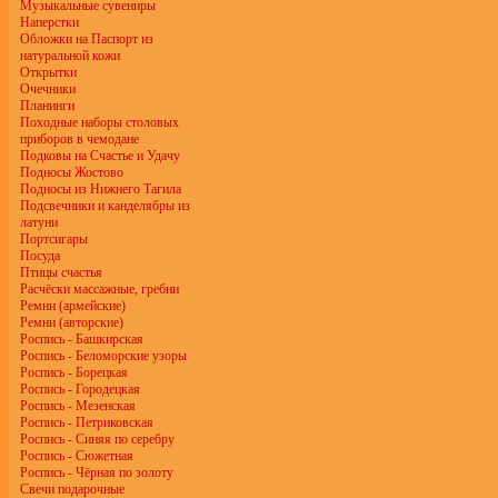
Музыкальные сувениры
Наперстки
Обложки на Паспорт из
натуральной кожи
Открытки
Очечники
Планинги
Походные наборы столовых
приборов в чемодане
Подковы на Счастье и Удачу
Подносы Жостово
Подносы из Нижнего Тагила
Подсвечники и канделябры из
латуни
Портсигары
Посуда
Птицы счастья
Расчёски массажные, гребни
Ремни (армейские)
Ремни (авторские)
Роспись - Башкирская
Роспись - Беломорские узоры
Роспись - Борецкая
Роспись - Городецкая
Роспись - Мезенская
Роспись - Петриковская
Роспись - Синяя по серебру
Роспись - Сюжетная
Роспись - Чёрная по золоту
Свечи подарочные