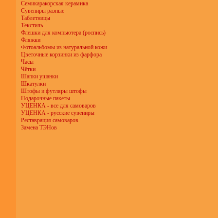
Семикаракорская керамика
Сувениры разные
Таблетницы
Текстиль
Флешки для компьютера (роспись)
Фляжки
Фотоальбомы из натуральной кожи
Цветочные корзинки из фарфора
Часы
Чётки
Шапки ушанки
Шкатулки
Штофы и футляры штофы
Подарочные пакеты
УЦЕНКА - все для самоваров
УЦЕНКА - русские сувениры
Реставрация самоваров
Замена ТЭНов