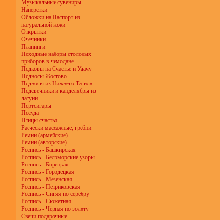
Музыкальные сувениры
Наперстки
Обложки на Паспорт из
натуральной кожи
Открытки
Очечники
Планинги
Походные наборы столовых
приборов в чемодане
Подковы на Счастье и Удачу
Подносы Жостово
Подносы из Нижнего Тагила
Подсвечники и канделябры из
латуни
Портсигары
Посуда
Птицы счастья
Расчёски массажные, гребни
Ремни (армейские)
Ремни (авторские)
Роспись - Башкирская
Роспись - Беломорские узоры
Роспись - Борецкая
Роспись - Городецкая
Роспись - Мезенская
Роспись - Петриковская
Роспись - Синяя по серебру
Роспись - Сюжетная
Роспись - Чёрная по золоту
Свечи подарочные