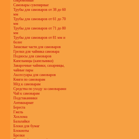
современные
Самовары сувенирные
Трубы для самоваров от 38 до 60
мм
Трубы для самоваров от 61 до 70
мм
Трубы для самоваров от 71 до 80
мм
Трубы для самоваров от 81 мм и
более
Запасные части для самоваров
Грелки для чайника самовара
Подносы для самоваров
Капельницы (капельники)
Заварочные чайники, сахарницы,
чайные пары
Аксессуары для самоваров
Книги по самоварам
Мёд к самоварам
Средства по уходу за самоварами
Чай к самоварам
Подстаканники
Антиквариат
Береста
Гжель
Хохлома
Балалайки
Блоки для бумаг
Блокноты
Брелки