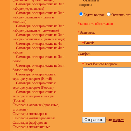
Отзывы и
Самовары электрические на 3л в
вопросы
наборе (нерасписные)
Самовары электрические на 3л в
Задать вопрос
Оставить от
наборе (расписные - гжель и
хохлома)
*заполните обязательно
Самовары электрические на 3л в
наборе (расписные - сюжетные)
*
Ваше имя:
Самовары электрические на 3л в
наборе (расписные - цветы и ягоды)
*
E-mail:
Самовары электрические на 4л
Самовары электрические на 4л в
наборе
Телефон:
Самовары электрические на 5л и
более
*
Текст Вашего вопроса:
Самовары электрические на 5л и
более в наборе
Самовары электрические с
терморегулятором (Китай)
Самовары электрические с
терморегулятором (Россия)
Самовары электрические с
терморегулятором в наборе
(Россия)
Самовары жаровые (дровяные,
угольные)
Самовары антикварные
Самовары комбинированные
или
закрыть
Самовары фарфоровые
Самовары эксклюзивные