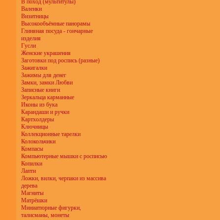
В поход (мультитулы)
Валенки
Визитницы
Высокообъёмные панорамы
Глиняная посуда - гончарные
изделия
Гусли
Женские украшения
Заготовки под роспись (разные)
Зажигалки
Зажимы для денег
Замки, замки Любви
Записные книги
Зеркальца карманные
Иконы из бука
Карандаши и ручки
Картхолдеры
Ключницы
Коллекционные тарелки
Колокольчики
Компасы
Компьютерные мышки с росписью
Копилки
Лапти
Ложки, вилки, черпаки из массива
дерева
Магниты
Матрёшки
Миниатюрные фигурки,
талисманы, монеты