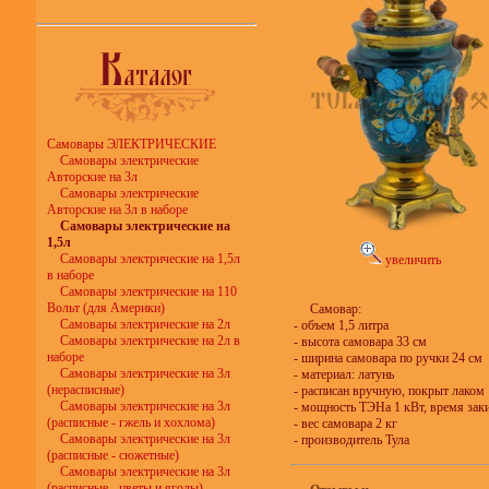
Самовары ЭЛЕКТРИЧЕСКИЕ
Самовары электрические
Авторские на 3л
Самовары электрические
Авторские на 3л в наборе
Самовары электрические на
1,5л
Самовары электрические на 1,5л
увеличить
в наборе
Самовары электрические на 110
Вольт (для Америки)
Самовар:
Самовары электрические на 2л
- объем 1,5 литра
Самовары электрические на 2л в
- высота самовара 33 см
наборе
- ширина самовара по ручки 24 см
Самовары электрические на 3л
- материал: латунь
(нерасписные)
- расписан вручную, покрыт лаком
Самовары электрические на 3л
- мощность ТЭНа 1 кВт, время зак
(расписные - гжель и хохлома)
- вес самовара 2 кг
Самовары электрические на 3л
- производитель Тула
(расписные - сюжетные)
Самовары электрические на 3л
(расписные - цветы и ягоды)