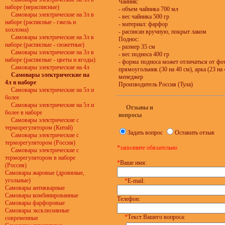
Чайник:
наборе (нерасписные)
- объем чайника 700 мл
Самовары электрические на 3л в
- вес чайника 500 гр
наборе (расписные - гжель и
- материал: фарфор
хохлома)
- расписан вручную, покрыт лаком
Самовары электрические на 3л в
Поднос:
наборе (расписные - сюжетные)
- размер 35 см
Самовары электрические на 3л в
- вес подноса 400 гр
наборе (расписные - цветы и ягоды)
- форма подноса может отличаться от фот
Самовары электрические на 4л
прямоугольник (30 на 40 см), арка (23 н
Самовары электрические на
менеджер
4л в наборе
Производитель Россия (Тула)
Самовары электрические на 5л и
более
Самовары электрические на 5л и
Отзывы и
более в наборе
вопросы
Самовары электрические с
терморегулятором (Китай)
Задать вопрос
Оставить отзыв
Самовары электрические с
терморегулятором (Россия)
*заполните обязательно
Самовары электрические с
терморегулятором в наборе
*
Ваше имя:
(Россия)
Самовары жаровые (дровяные,
угольные)
*
E-mail:
Самовары антикварные
Самовары комбинированные
Телефон:
Самовары фарфоровые
Самовары эксклюзивные
*
Текст Вашего вопроса:
современные