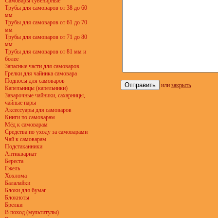
Самовары сувенирные
Трубы для самоваров от 38 до 60
мм
Трубы для самоваров от 61 до 70
мм
Трубы для самоваров от 71 до 80
мм
Трубы для самоваров от 81 мм и
более
Запасные части для самоваров
Грелки для чайника самовара
Подносы для самоваров
или
закрыть
Капельницы (капельники)
Заварочные чайники, сахарницы,
чайные пары
Аксессуары для самоваров
Книги по самоварам
Мёд к самоварам
Средства по уходу за самоварами
Чай к самоварам
Подстаканники
Антиквариат
Береста
Гжель
Хохлома
Балалайки
Блоки для бумаг
Блокноты
Брелки
В поход (мультитулы)