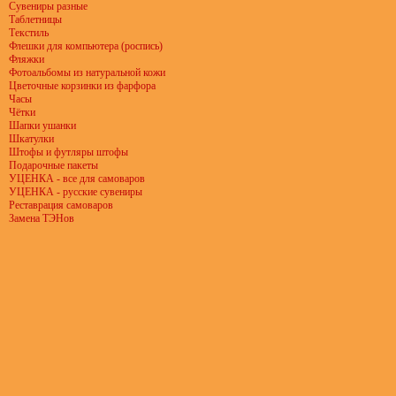
Сувениры разные
Таблетницы
Текстиль
Флешки для компьютера (роспись)
Фляжки
Фотоальбомы из натуральной кожи
Цветочные корзинки из фарфора
Часы
Чётки
Шапки ушанки
Шкатулки
Штофы и футляры штофы
Подарочные пакеты
УЦЕНКА - все для самоваров
УЦЕНКА - русские сувениры
Реставрация самоваров
Замена ТЭНов