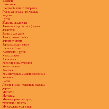
Валенки
Визитницы
Высокообъёмные панорамы
Глиняная посуда - гончарные
изделия
Гусли
Женские украшения
Заготовки под роспись (разные)
Зажигалки
Зажимы для денег
Замки, замки Любви
Записные книги
Зеркальца карманные
Иконы из бука
Карандаши и ручки
Картхолдеры
Ключницы
Коллекционные тарелки
Колокольчики
Компасы
Компьютерные мышки с росписью
Копилки
Лапти
Ложки, вилки, черпаки из массива
дерева
Магниты
Матрёшки
Миниатюрные фигурки,
талисманы, монеты
Музыкальные сувениры