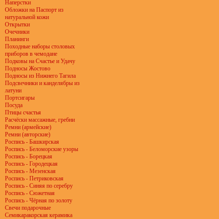
Наперстки
Обложки на Паспорт из
натуральной кожи
Открытки
Очечники
Планинги
Походные наборы столовых
приборов в чемодане
Подковы на Счастье и Удачу
Подносы Жостово
Подносы из Нижнего Тагила
Подсвечники и канделябры из
латуни
Портсигары
Посуда
Птицы счастья
Расчёски массажные, гребни
Ремни (армейские)
Ремни (авторские)
Роспись - Башкирская
Роспись - Беломорские узоры
Роспись - Борецкая
Роспись - Городецкая
Роспись - Мезенская
Роспись - Петриковская
Роспись - Синяя по серебру
Роспись - Сюжетная
Роспись - Чёрная по золоту
Свечи подарочные
Семикаракорская керамика