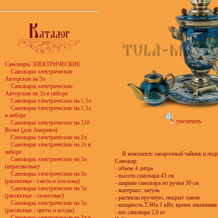
Самовары ЭЛЕКТРИЧЕСКИЕ
Самовары электрические
Авторские на 3л
Самовары электрические
Авторские на 3л в наборе
Самовары электрические на 1,5л
Самовары электрические на 1,5л
в наборе
увеличить
Самовары электрические на 110
Вольт (для Америки)
Самовары электрические на 2л
Самовары электрические на 2л в
наборе
В комплекте заварочный чайник и под
Самовары электрические на 3л
Самовар:
(нерасписные)
- объем 4 литра
Самовары электрические на 3л
- высота самовара 43 см
(расписные - гжель и хохлома)
- ширина самовара по ручки 30 см
Самовары электрические на 3л
- материал: латунь
(расписные - сюжетные)
- расписан вручную, покрыт лаком
Самовары электрические на 3л
- мощность ТЭНа 1 кВт, время закипания
(расписные - цветы и ягоды)
- вес самовара 2,6 кг
Самовары электрические на 3л в