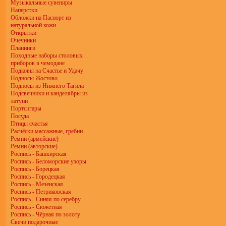
Музыкальные сувениры
Наперстки
Обложки на Паспорт из
натуральной кожи
Открытки
Очечники
Планинги
Походные наборы столовых
приборов в чемодане
Подковы на Счастье и Удачу
Подносы Жостово
Подносы из Нижнего Тагила
Подсвечники и канделябры из
латуни
Портсигары
Посуда
Птицы счастья
Расчёски массажные, гребни
Ремни (армейские)
Ремни (авторские)
Роспись - Башкирская
Роспись - Беломорские узоры
Роспись - Борецкая
Роспись - Городецкая
Роспись - Мезенская
Роспись - Петриковская
Роспись - Синяя по серебру
Роспись - Сюжетная
Роспись - Чёрная по золоту
Свечи подарочные