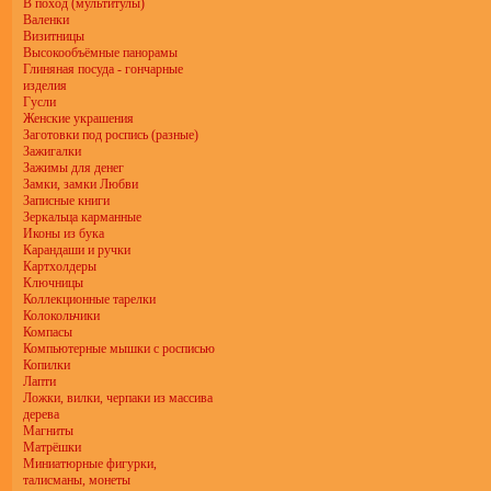
В поход (мультитулы)
Валенки
Визитницы
Высокообъёмные панорамы
Глиняная посуда - гончарные
изделия
Гусли
Женские украшения
Заготовки под роспись (разные)
Зажигалки
Зажимы для денег
Замки, замки Любви
Записные книги
Зеркальца карманные
Иконы из бука
Карандаши и ручки
Картхолдеры
Ключницы
Коллекционные тарелки
Колокольчики
Компасы
Компьютерные мышки с росписью
Копилки
Лапти
Ложки, вилки, черпаки из массива
дерева
Магниты
Матрёшки
Миниатюрные фигурки,
талисманы, монеты