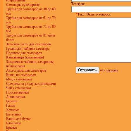
современные
Телефон:
Самовары сувенирные
Трубы для самоваров от 38 до 60
мм
*
Текст Вашего вопроса:
Трубы для самоваров от 61 до 70
мм
Трубы для самоваров от 71 до 80
мм
Трубы для самоваров от 81 мм и
более
Запасные части для самоваров
Грелки для чайника самовара
Подносы для самоваров
Капельницы (капельники)
Заварочные чайники, сахарницы,
чайные пары
или
закрыть
Аксессуары для самоваров
Книги по самоварам
Мёд к самоварам
Средства по уходу за самоварами
Чай к самоварам
Подстаканники
Антиквариат
Береста
Гжель
Хохлома
Балалайки
Блоки для бумаг
Блокноты
Брелки