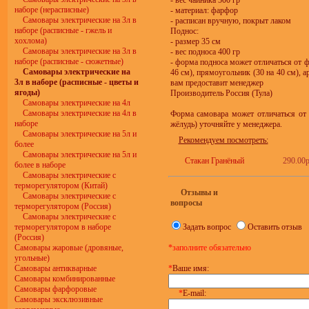
- вес чайника 500 гр
наборе (нерасписные)
- материал: фарфор
Самовары электрические на 3л в
- расписан вручную, покрыт лаком
наборе (расписные - гжель и
Поднос:
хохлома)
- размер 35 см
Самовары электрические на 3л в
- вес подноса 400 гр
наборе (расписные - сюжетные)
- форма подноса может отличаться от ф
Самовары электрические на
46 см), прямоугольник (30 на 40 см), 
3л в наборе (расписные - цветы и
вам предоставит менеджер
ягоды)
Производитель Россия (Тула)
Самовары электрические на 4л
Самовары электрические на 4л в
Форма самовара может отличаться от 
наборе
жёлудь) уточняйте у менеджера.
Самовары электрические на 5л и
Рекомендуем посмотреть:
более
Самовары электрические на 5л и
Стакан Гранёный
290.00р
более в наборе
Самовары электрические с
терморегулятором (Китай)
Отзывы и
Самовары электрические с
вопросы
терморегулятором (Россия)
Самовары электрические с
терморегулятором в наборе
Задать вопрос
Оставить отзыв
(Россия)
Самовары жаровые (дровяные,
*заполните обязательно
угольные)
Самовары антикварные
*
Ваше имя:
Самовары комбинированные
Самовары фарфоровые
*
E-mail:
Самовары эксклюзивные