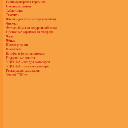
Семикаракорская керамика
Сувениры разные
Таблетницы
Текстиль
Флешки для компьютера (роспись)
Фляжки
Фотоальбомы из натуральной кожи
Цветочные корзинки из фарфора
Часы
Чётки
Шапки ушанки
Шкатулки
Штофы и футляры штофы
Подарочные пакеты
УЦЕНКА - все для самоваров
УЦЕНКА - русские сувениры
Реставрация самоваров
Замена ТЭНов