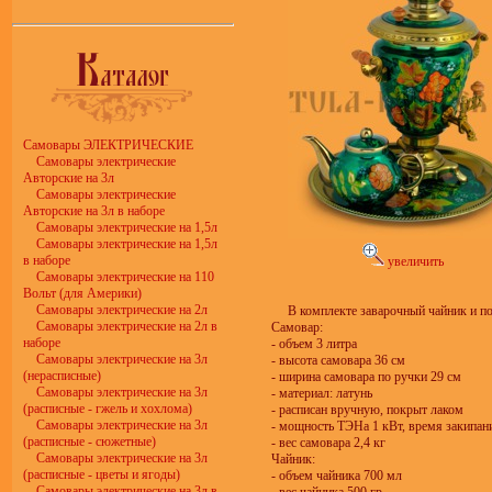
Самовары ЭЛЕКТРИЧЕСКИЕ
Самовары электрические
Авторские на 3л
Самовары электрические
Авторские на 3л в наборе
Самовары электрические на 1,5л
Самовары электрические на 1,5л
в наборе
увеличить
Самовары электрические на 110
Вольт (для Америки)
Самовары электрические на 2л
В комплекте заварочный чайник и п
Самовары электрические на 2л в
Самовар:
наборе
- объем 3 литра
Самовары электрические на 3л
- высота самовара 36 см
(нерасписные)
- ширина самовара по ручки 29 см
Самовары электрические на 3л
- материал: латунь
(расписные - гжель и хохлома)
- расписан вручную, покрыт лаком
Самовары электрические на 3л
- мощность ТЭНа 1 кВт, время закипан
(расписные - сюжетные)
- вес самовара 2,4 кг
Самовары электрические на 3л
Чайник:
(расписные - цветы и ягоды)
- объем чайника 700 мл
Самовары электрические на 3л в