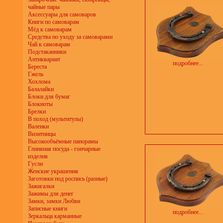
чайные пары
Аксессуары для самоваров
Книги по самоварам
Мёд к самоварам
Средства по уходу за самоварами
Чай к самоварам
Подстаканники
Антиквариат
подробнее...
Береста
Гжель
Хохлома
Балалайки
Блоки для бумаг
Блокноты
Брелки
В поход (мультитулы)
Валенки
Визитницы
Высокообъёмные панорамы
Глиняная посуда - гончарные
изделия
Гусли
Женские украшения
Заготовки под роспись (разные)
Зажигалки
Зажимы для денег
Замки, замки Любви
Записные книги
подробнее...
Зеркальца карманные