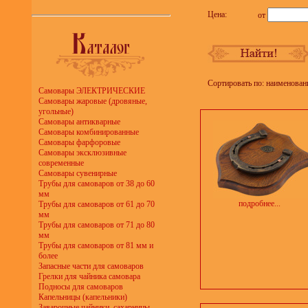
Цена:
от
Сортировать по: наименован
Самовары ЭЛЕКТРИЧЕСКИЕ
Самовары жаровые (дровяные,
угольные)
Самовары антикварные
Самовары комбинированные
Самовары фарфоровые
Самовары эксклюзивные
современные
Самовары сувенирные
Трубы для самоваров от 38 до 60
мм
подробнее...
Трубы для самоваров от 61 до 70
мм
Трубы для самоваров от 71 до 80
мм
Трубы для самоваров от 81 мм и
более
Запасные части для самоваров
Грелки для чайника самовара
Подносы для самоваров
Капельницы (капельники)
Заварочные чайники, сахарницы,