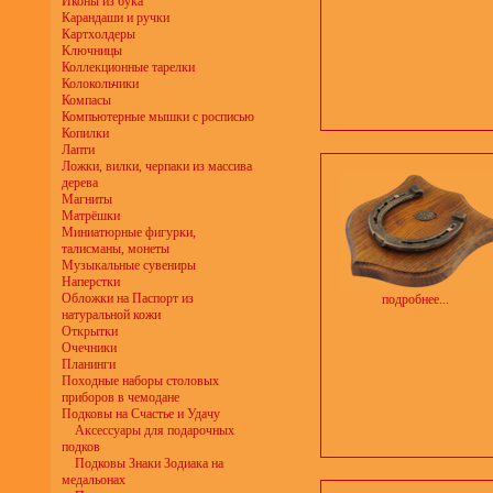
Иконы из бука
Карандаши и ручки
Картхолдеры
Ключницы
Коллекционные тарелки
Колокольчики
Компасы
Компьютерные мышки с росписью
Копилки
Лапти
Ложки, вилки, черпаки из массива
дерева
Магниты
Матрёшки
Миниатюрные фигурки,
талисманы, монеты
Музыкальные сувениры
Наперстки
Обложки на Паспорт из
подробнее...
натуральной кожи
Открытки
Очечники
Планинги
Походные наборы столовых
приборов в чемодане
Подковы на Счастье и Удачу
Аксессуары для подарочных
подков
Подковы Знаки Зодиака на
медальонах