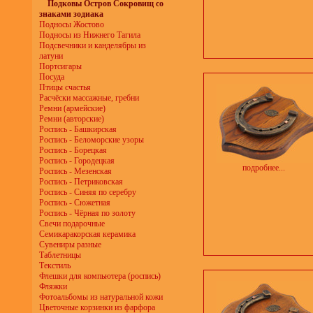
Подковы Остров Сокровищ со
знаками зодиака
Подносы Жостово
Подносы из Нижнего Тагила
Подсвечники и канделябры из
латуни
Портсигары
Посуда
Птицы счастья
Расчёски массажные, гребни
Ремни (армейские)
Ремни (авторские)
Роспись - Башкирская
Роспись - Беломорские узоры
Роспись - Борецкая
Роспись - Городецкая
подробнее...
Роспись - Мезенская
Роспись - Петриковская
Роспись - Синяя по серебру
Роспись - Сюжетная
Роспись - Чёрная по золоту
Свечи подарочные
Семикаракорская керамика
Сувениры разные
Таблетницы
Текстиль
Флешки для компьютера (роспись)
Фляжки
Фотоальбомы из натуральной кожи
Цветочные корзинки из фарфора