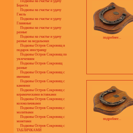
Подковы на счастье и удачу
Береста
Подковы на счастье и удачу
Гжель
Подковы на счастье и удачу
Глиняные
Подковы на счастье и удачу
разные
Подковы на счастье и удачу
подробнее...
разные на медальонах
Подковы Остров Сокровищ в
подарок иностранцу
Подковы Остров Сокровищ по
увлечениям
Подковы Остров Сокровищ
разные
Подковы Остров Сокровищ с
именами
Подковы Остров Сокровищ с
камнями
Подковы Остров Сокровищ с
керамическими вставками
Подковы Остров Сокровищ с
колокольчиками
Подковы Остров Сокровищ с
молитвами
Подковы Остров Сокровищ с
подробнее...
монетами
Подковы Остров Сокровищ с
ТАБЛИЧКАМИ