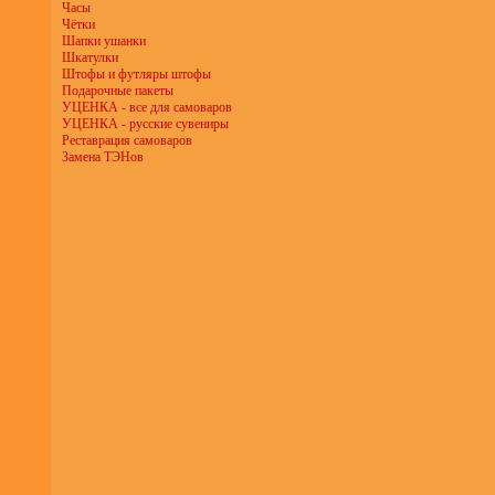
Часы
Чётки
Шапки ушанки
Шкатулки
Штофы и футляры штофы
Подарочные пакеты
УЦЕНКА - все для самоваров
УЦЕНКА - русские сувениры
Реставрация самоваров
Замена ТЭНов