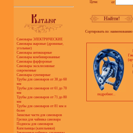
Цена:
от
Сортировать по: наименованию 
Самовары ЭЛЕКТРИЧЕСКИЕ
Самовары жаровые (дровяные,
угольные)
Самовары антикварные
Гже
Самовары комбинированные
(ар
Самовары фарфоровые
Самовары эксклюзивные
современные
Самовары сувенирные
Трубы для самоваров от 38 до 60
мм
Трубы для самоваров от 61 до 70
мм
подробнее...
Трубы для самоваров от 71 до 80
мм
Трубы для самоваров от 81 мм и
более
Запасные части для самоваров
Грелки для чайника самовара
Подносы для самоваров
Капельницы (капельники)
Заварочные чайники, сахарницы,