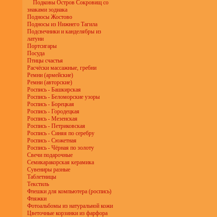
Подковы Остров Сокровищ со
знаками зодиака
Подносы Жостово
Подносы из Нижнего Тагила
Подсвечники и канделябры из
латуни
Портсигары
Посуда
Птицы счастья
Расчёски массажные, гребни
Ремни (армейские)
Ремни (авторские)
Роспись - Башкирская
Роспись - Беломорские узоры
Роспись - Борецкая
Роспись - Городецкая
Роспись - Мезенская
Роспись - Петриковская
Роспись - Синяя по серебру
Роспись - Сюжетная
Роспись - Чёрная по золоту
Свечи подарочные
Семикаракорская керамика
Сувениры разные
Таблетницы
Текстиль
Флешки для компьютера (роспись)
Фляжки
Фотоальбомы из натуральной кожи
Цветочные корзинки из фарфора