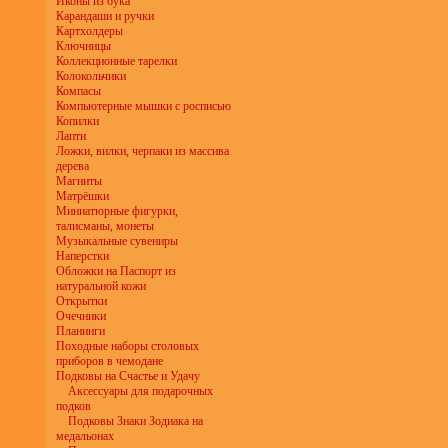
Иконы из бука
Карандаши и ручки
Картхолдеры
Ключницы
Коллекционные тарелки
Колокольчики
Компасы
Компьютерные мышки с росписью
Копилки
Лапти
Ложки, вилки, черпаки из массива
дерева
Магниты
Матрёшки
Миниатюрные фигурки,
талисманы, монеты
Музыкальные сувениры
Наперстки
Обложки на Паспорт из
натуральной кожи
Открытки
Очечники
Планинги
Походные наборы столовых
приборов в чемодане
Подковы на Счастье и Удачу
Аксессуары для подарочных
подков
Подковы Знаки Зодиака на
медальонах