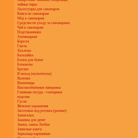
чайные пары
Аксессуары для самоваров
Книги по самоварам
Мёд к самоварам
Средства по уходу за самоварами
Чай к самоварам
Подстаканники
Антиквариат
Береста
Гжель
Хохлома
Балалайки
Блоки для бумаг
Блокноты
Брелки
В поход (мультитулы)
Валенки
Визитницы
Высокообъёмные панорамы
Глиняная посуда - гончарные
изделия
Гусли
Женские украшения
Заготовки под роспись (разные)
Зажигалки
Зажимы для денег
Замки, замки Любви
Записные книги
Зеркальца карманные