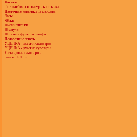
Фляжки
Фотоальбомы из натуральной кожи
Цветочные корзинки из фарфора
Часы
Чётки
Шапки ушанки
Шкатулки
Штофы и футляры штофы
Подарочные пакеты
УЦЕНКА - все для самоваров
УЦЕНКА - русские сувениры
Реставрация самоваров
Замена ТЭНов