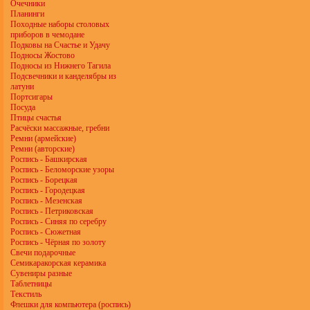
Очечники
Планинги
Походные наборы столовых
приборов в чемодане
Подковы на Счастье и Удачу
Подносы Жостово
Подносы из Нижнего Тагила
Подсвечники и канделябры из
латуни
Портсигары
Посуда
Птицы счастья
Расчёски массажные, гребни
Ремни (армейские)
Ремни (авторские)
Роспись - Башкирская
Роспись - Беломорские узоры
Роспись - Борецкая
Роспись - Городецкая
Роспись - Мезенская
Роспись - Петриковская
Роспись - Синяя по серебру
Роспись - Сюжетная
Роспись - Чёрная по золоту
Свечи подарочные
Семикаракорская керамика
Сувениры разные
Таблетницы
Текстиль
Флешки для компьютера (роспись)