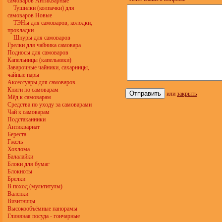
самоваров Антикварные
Тушилки (колпачки) для
самоваров Новые
ТЭНы для самоваров, колодки,
прокладки
Шнуры для самоваров
Грелки для чайника самовара
Подносы для самоваров
Капельницы (капельники)
Заварочные чайники, сахарницы,
чайные пары
Аксессуары для самоваров
Книги по самоварам
или
закрыть
Мёд к самоварам
Средства по уходу за самоварами
Чай к самоварам
Подстаканники
Антиквариат
Береста
Гжель
Хохлома
Балалайки
Блоки для бумаг
Блокноты
Брелки
В поход (мультитулы)
Валенки
Визитницы
Высокообъёмные панорамы
Глиняная посуда - гончарные