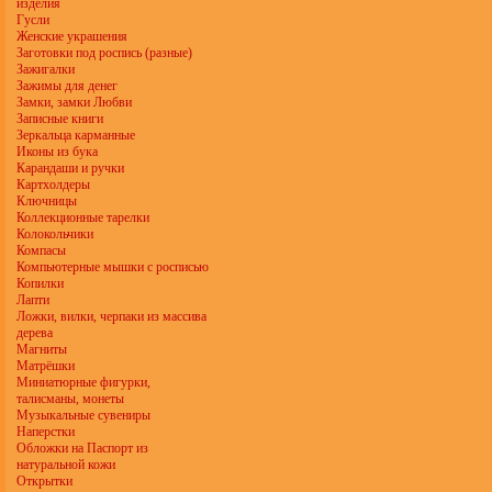
изделия
Гусли
Женские украшения
Заготовки под роспись (разные)
Зажигалки
Зажимы для денег
Замки, замки Любви
Записные книги
Зеркальца карманные
Иконы из бука
Карандаши и ручки
Картхолдеры
Ключницы
Коллекционные тарелки
Колокольчики
Компасы
Компьютерные мышки с росписью
Копилки
Лапти
Ложки, вилки, черпаки из массива
дерева
Магниты
Матрёшки
Миниатюрные фигурки,
талисманы, монеты
Музыкальные сувениры
Наперстки
Обложки на Паспорт из
натуральной кожи
Открытки