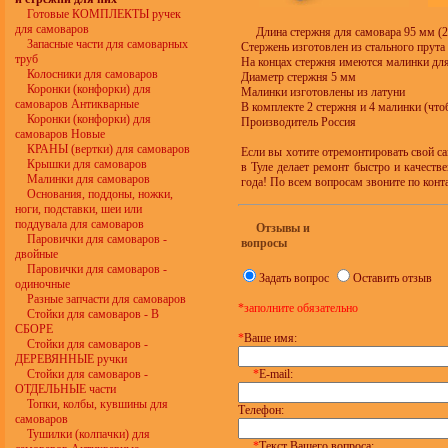
Готовые КОМПЛЕКТЫ ручек
для самоваров
Длина стержня для самовара 95 мм (2
Запасные части для самоварных
Стержень изготовлен из стального прута
труб
На концах стержня имеются малинки для
Колосники для самоваров
Диаметр стержня 5 мм
Коронки (конфорки) для
Малинки изготовлены из латуни
самоваров Антикварные
В комплекте 2 стержня и 4 малинки (что
Коронки (конфорки) для
Производитель Россия
самоваров Новые
КРАНЫ (вертки) для самоваров
Если вы хотите отремонтировать свой с
Крышки для самоваров
в Туле делает ремонт быстро и качеств
Малинки для самоваров
года! По всем вопросам звоните по конт
Основания, поддоны, ножки,
ноги, подставки, шеи или
поддувала для самоваров
Отзывы и
Паровички для самоваров -
вопросы
двойные
Паровички для самоваров -
Задать вопрос
Оставить отзыв
одиночные
Разные запчасти для самоваров
*заполните обязательно
Стойки для самоваров - В
СБОРЕ
*
Ваше имя:
Стойки для самоваров -
ДЕРЕВЯННЫЕ ручки
Стойки для самоваров -
*
E-mail:
ОТДЕЛЬНЫЕ части
Топки, колбы, кувшины для
Телефон:
самоваров
Тушилки (колпачки) для
*
Текст Вашего вопроса: