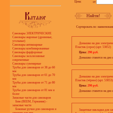
Цена:
от
Сортировать по: наименован
Самовары ЭЛЕКТРИЧЕСКИЕ
Самовары жаровые (дровяные,
угольные)
Донышко на дно электриче
Самовары антикварные
Пластик (серое) (арт. 53852)
Самовары комбинированные
Самовары фарфоровые
Цена:
290 руб.
Самовары эксклюзивные
Донышко ставится на дно 
современные
Самовары сувенирные
Трубы для самоваров от 38 до 60
мм
Трубы для самоваров от 61 до 70
Донышко на дно электриче
мм
Пластик (чёрное) (арт. 53853)
Трубы для самоваров от 71 до 80
Цена:
290 руб.
мм
Трубы для самоваров от 81 мм и
Донышко ставится на дно 
более
Запасные части для самоваров
Бим (BEEM, Германия) -
запасные части
Боковые ручки для самоваров и
Защитные накладки для с
стрежни для них