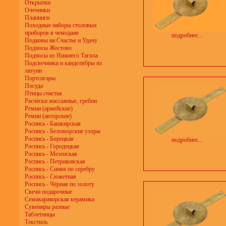
Открытки
Очечники
Планинги
Походные наборы столовых
приборов в чемодане
подробнее...
Подковы на Счастье и Удачу
Подносы Жостово
Подносы из Нижнего Тагила
Подсвечники и канделябры из
латуни
Портсигары
Посуда
Птицы счастья
Расчёски массажные, гребни
Ремни (армейские)
Ремни (авторские)
Роспись - Башкирская
Роспись - Беломорские узоры
Роспись - Борецкая
подробнее...
Роспись - Городецкая
Роспись - Мезенская
Роспись - Петриковская
Роспись - Синяя по серебру
Роспись - Сюжетная
Роспись - Чёрная по золоту
Свечи подарочные
Семикаракорская керамика
Сувениры разные
Таблетницы
Текстиль