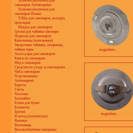
Тушилки (колпачки) для
самоваров Антикварные
Тушилки (колпачки) для
самоваров Новые
ТЭНы для самоваров, колодки,
прокладки
Шнуры для самоваров
Грелки для чайника самовара
Подносы для самоваров
Капельницы (капельники)
Заварочные чайники, сахарницы,
чайные пары
подробнее...
Аксессуары для самоваров
Книги по самоварам
Мёд к самоварам
Средства по уходу за самоварами
Чай к самоварам
Подстаканники
Антиквариат
Береста
Гжель
Хохлома
Балалайки
Блоки для бумаг
Блокноты
Брелки
подробнее...
В поход (мультитулы)
Валенки
Визитницы
Высокообъёмные панорамы