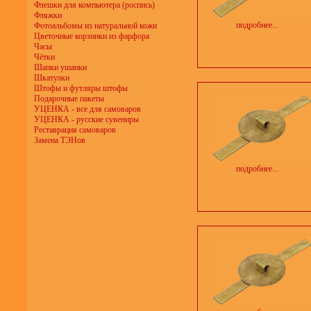
Флешки для компьютера (роспись)
Фляжки
подробнее...
Фотоальбомы из натуральной кожи
Цветочные корзинки из фарфора
Часы
Чётки
Шапки ушанки
Шкатулки
Штофы и футляры штофы
Подарочные пакеты
УЦЕНКА - все для самоваров
УЦЕНКА - русские сувениры
Реставрация самоваров
Замена ТЭНов
подробнее...