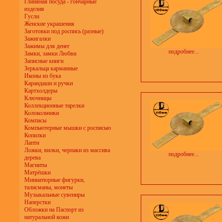
Глиняная посуда - гончарные
изделия
Гусли
Женские украшения
Заготовки под роспись (разные)
Зажигалки
Зажимы для денег
подробнее...
Замки, замки Любви
Записные книги
Зеркальца карманные
Иконы из бука
Карандаши и ручки
Картхолдеры
Ключницы
Коллекционные тарелки
Колокольчики
Компасы
Компьютерные мышки с росписью
Копилки
Лапти
Ложки, вилки, черпаки из массива
подробнее...
дерева
Магниты
Матрёшки
Миниатюрные фигурки,
талисманы, монеты
Музыкальные сувениры
Наперстки
Обложки на Паспорт из
натуральной кожи