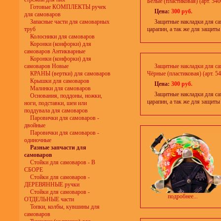
Белые (пластиковая) (арт. 540
Готовые КОМПЛЕКТЫ ручек
Цена:
300 руб.
для самоваров
Запасные части для самоварных
Защитные накладки для са
труб
царапин, а так же для защит
Колосники для самоваров
Коронки (конфорки) для
самоваров Антикварные
Коронки (конфорки) для
самоваров Новые
Защитные накладки для с
КРАНЫ (вертки) для самоваров
Чёрные (пластиковая) (арт. 5
Крышки для самоваров
Цена:
300 руб.
Малинки для самоваров
Защитные накладки для са
Основания, поддоны, ножки,
царапин, а так же для защит
ноги, подставки, шеи или
поддувала для самоваров
Паровички для самоваров -
двойные
Паровички для самоваров -
одиночные
Разные запчасти для
самоваров
Стойки для самоваров - В
СБОРЕ
Стойки для самоваров -
ДЕРЕВЯННЫЕ ручки
Стойки для самоваров -
подробнее...
ОТДЕЛЬНЫЕ части
Топки, колбы, кувшины для
самоваров