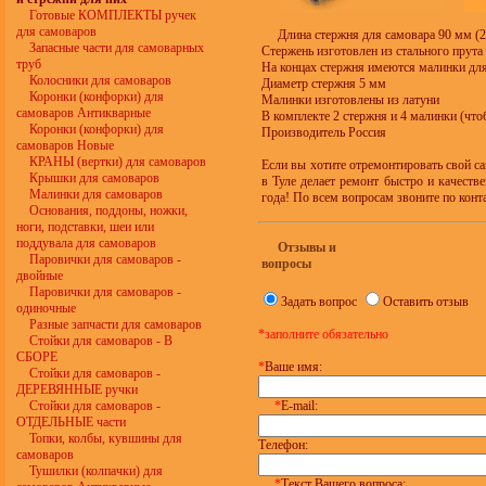
Готовые КОМПЛЕКТЫ ручек
для самоваров
Длина стержня для самовара 90 мм (2
Запасные части для самоварных
Стержень изготовлен из стального прута
труб
На концах стержня имеются малинки для
Колосники для самоваров
Диаметр стержня 5 мм
Коронки (конфорки) для
Малинки изготовлены из латуни
самоваров Антикварные
В комплекте 2 стержня и 4 малинки (что
Коронки (конфорки) для
Производитель Россия
самоваров Новые
КРАНЫ (вертки) для самоваров
Если вы хотите отремонтировать свой с
Крышки для самоваров
в Туле делает ремонт быстро и качеств
Малинки для самоваров
года! По всем вопросам звоните по конт
Основания, поддоны, ножки,
ноги, подставки, шеи или
поддувала для самоваров
Отзывы и
Паровички для самоваров -
вопросы
двойные
Паровички для самоваров -
Задать вопрос
Оставить отзыв
одиночные
Разные запчасти для самоваров
*заполните обязательно
Стойки для самоваров - В
СБОРЕ
*
Ваше имя:
Стойки для самоваров -
ДЕРЕВЯННЫЕ ручки
Стойки для самоваров -
*
E-mail:
ОТДЕЛЬНЫЕ части
Топки, колбы, кувшины для
Телефон:
самоваров
Тушилки (колпачки) для
*
Текст Вашего вопроса: