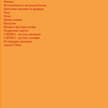
Фляжки
Фотоальбомы из натуральной кожи
Цветочные корзинки из фарфора
Часы
Чётки
Шапки ушанки
Шкатулки
Штофы и футляры штофы
Подарочные пакеты
УЦЕНКА - все для самоваров
УЦЕНКА - русские сувениры
Реставрация самоваров
Замена ТЭНов