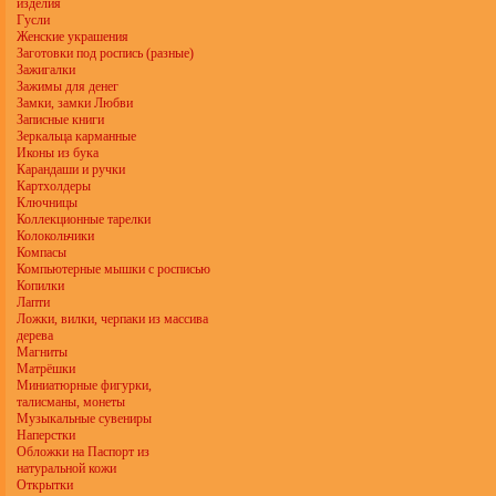
изделия
Гусли
Женские украшения
Заготовки под роспись (разные)
Зажигалки
Зажимы для денег
Замки, замки Любви
Записные книги
Зеркальца карманные
Иконы из бука
Карандаши и ручки
Картхолдеры
Ключницы
Коллекционные тарелки
Колокольчики
Компасы
Компьютерные мышки с росписью
Копилки
Лапти
Ложки, вилки, черпаки из массива
дерева
Магниты
Матрёшки
Миниатюрные фигурки,
талисманы, монеты
Музыкальные сувениры
Наперстки
Обложки на Паспорт из
натуральной кожи
Открытки