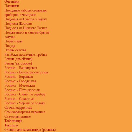
Очечники
Планинги
Походные наборы столовых
приборов в чемодане
Подковы на Счастье и Удачу
Подносы Жостово
Подносы из Нижнего Тагила
Подсвечники и канделябры из
латуни
Портсигары
Посуда
Птицы счастья
Расчёски массажные, гребни
Ремни (армейские)
Ремни (авторские)
Роспись - Башкирская
Роспись - Беломорские узоры
Роспись - Борецкая
Роспись - Городецкая
Роспись - Мезенская
Роспись - Петриковская
Роспись - Синяя по серебру
Роспись - Сюжетная
Роспись - Чёрная по золоту
Свечи подарочные
Семикаракорская керамика
Сувениры разные
Таблетницы
Текстиль
Флешки для компьютера (роспись)