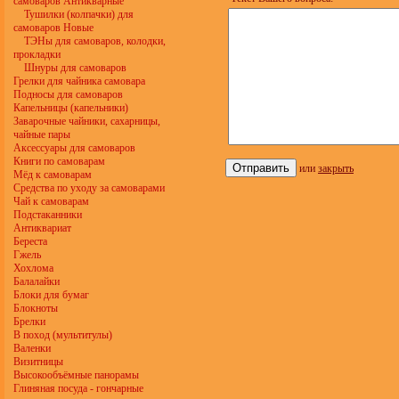
самоваров Антикварные
Тушилки (колпачки) для
самоваров Новые
ТЭНы для самоваров, колодки,
прокладки
Шнуры для самоваров
Грелки для чайника самовара
Подносы для самоваров
Капельницы (капельники)
Заварочные чайники, сахарницы,
чайные пары
Аксессуары для самоваров
Книги по самоварам
или
закрыть
Мёд к самоварам
Средства по уходу за самоварами
Чай к самоварам
Подстаканники
Антиквариат
Береста
Гжель
Хохлома
Балалайки
Блоки для бумаг
Блокноты
Брелки
В поход (мультитулы)
Валенки
Визитницы
Высокообъёмные панорамы
Глиняная посуда - гончарные