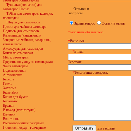
самоваров Антикварные
Тушилки (колпачки) для
Отзывы и
самоваров Новые
вопросы
ТЭНы для самоваров, колодки,
прокладки
Шнуры для самоваров
Задать вопрос
Оставить отзыв
Грелки для чайника самовара
Подносы для самоваров
*заполните обязательно
Капельницы (капельники)
Заварочные чайники, сахарницы,
*
Ваше имя:
чайные пары
Аксессуары для самоваров
*
E-mail:
Книги по самоварам
Мёд к самоварам
Средства по уходу за самоварами
Телефон:
Чай к самоварам
Подстаканники
*
Текст Вашего вопроса:
Антиквариат
Береста
Гжель
Хохлома
Балалайки
Блоки для бумаг
Блокноты
Брелки
В поход (мультитулы)
Валенки
Визитницы
Высокообъёмные панорамы
Глиняная посуда - гончарные
или
закрыть