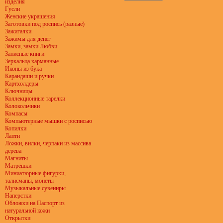
изделия
Гусли
Женские украшения
Заготовки под роспись (разные)
Зажигалки
Зажимы для денег
Замки, замки Любви
Записные книги
Зеркальца карманные
Иконы из бука
Карандаши и ручки
Картхолдеры
Ключницы
Коллекционные тарелки
Колокольчики
Компасы
Компьютерные мышки с росписью
Копилки
Лапти
Ложки, вилки, черпаки из массива
дерева
Магниты
Матрёшки
Миниатюрные фигурки,
талисманы, монеты
Музыкальные сувениры
Наперстки
Обложки на Паспорт из
натуральной кожи
Открытки