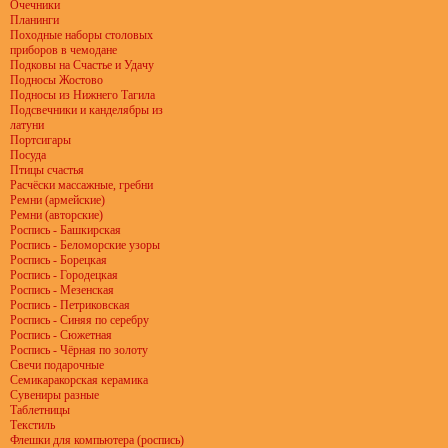
Очечники
Планинги
Походные наборы столовых
приборов в чемодане
Подковы на Счастье и Удачу
Подносы Жостово
Подносы из Нижнего Тагила
Подсвечники и канделябры из
латуни
Портсигары
Посуда
Птицы счастья
Расчёски массажные, гребни
Ремни (армейские)
Ремни (авторские)
Роспись - Башкирская
Роспись - Беломорские узоры
Роспись - Борецкая
Роспись - Городецкая
Роспись - Мезенская
Роспись - Петриковская
Роспись - Синяя по серебру
Роспись - Сюжетная
Роспись - Чёрная по золоту
Свечи подарочные
Семикаракорская керамика
Сувениры разные
Таблетницы
Текстиль
Флешки для компьютера (роспись)