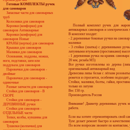
Готовые КОМПЛЕКТЫ ручек
для самоваров
Запасные части для самоварных
труб
Колосники для самоваров
Полный комплект ручек для жарово
Коронки (конфорки) для
антикварных самоваров и электрических 
самоваров Антикварные
В комплект входят:
Коронки (конфорки) для
- 2 деревянные боковые ручки на самовар
самоваров Новые
малинки
КРАНЫ (вертки) для самоваров
- 3 стойки (хватка) с деревянными руч
Крышки для самоваров
латунными втулками (проставками) высот
Малинки для самоваров
- 1 деревянная ручка на краник самовар
Основания, поддоны, ножки,
20 мм, резьба М5)
ноги, подставки, шеи или
Все ручки изготовлены из дерева (лип
поддувала для самоваров
оригинальный антикварный вид
Паровички для самоваров -
Древесина липы белая с лёгким розоваты
двойные
режется и строгается, особенно подходит 
Паровички для самоваров -
Стойки, малинки, болты, гайки, проставк
одиночные
только из латуни
Разные запчасти для самоваров
Вес 150 гр.
Стойки для самоваров - В
Производитель Россия
СБОРЕ
Стойки для самоваров -
Внимание! Диаметр деревянных ручек мо
ДЕРЕВЯННЫЕ ручки
работа.
Стойки для самоваров -
ОТДЕЛЬНЫЕ части
Если вы хотите отремонтировать свой са
Топки, колбы, кувшины для
Туле делает ремонт быстро и качественн
самоваров
По всем вопросам звоните по контактам, 
Тушилки (колпачки) для