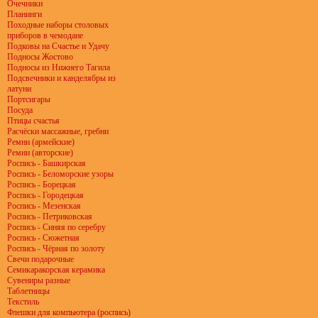
Очечники
Планинги
Походные наборы столовых
приборов в чемодане
Подковы на Счастье и Удачу
Подносы Жостово
Подносы из Нижнего Тагила
Подсвечники и канделябры из
латуни
Портсигары
Посуда
Птицы счастья
Расчёски массажные, гребни
Ремни (армейские)
Ремни (авторские)
Роспись - Башкирская
Роспись - Беломорские узоры
Роспись - Борецкая
Роспись - Городецкая
Роспись - Мезенская
Роспись - Петриковская
Роспись - Синяя по серебру
Роспись - Сюжетная
Роспись - Чёрная по золоту
Свечи подарочные
Семикаракорская керамика
Сувениры разные
Таблетницы
Текстиль
Флешки для компьютера (роспись)