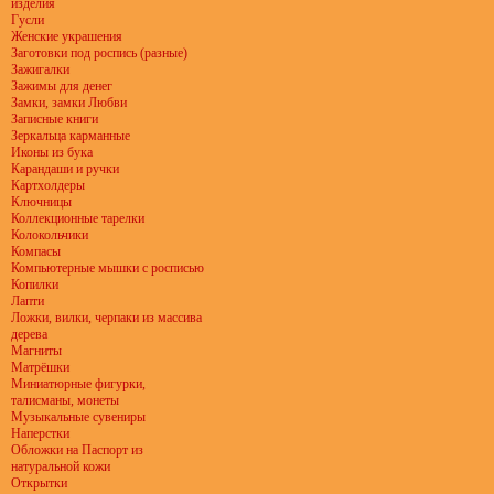
изделия
Гусли
Женские украшения
Заготовки под роспись (разные)
Зажигалки
Зажимы для денег
Замки, замки Любви
Записные книги
Зеркальца карманные
Иконы из бука
Карандаши и ручки
Картхолдеры
Ключницы
Коллекционные тарелки
Колокольчики
Компасы
Компьютерные мышки с росписью
Копилки
Лапти
Ложки, вилки, черпаки из массива
дерева
Магниты
Матрёшки
Миниатюрные фигурки,
талисманы, монеты
Музыкальные сувениры
Наперстки
Обложки на Паспорт из
натуральной кожи
Открытки