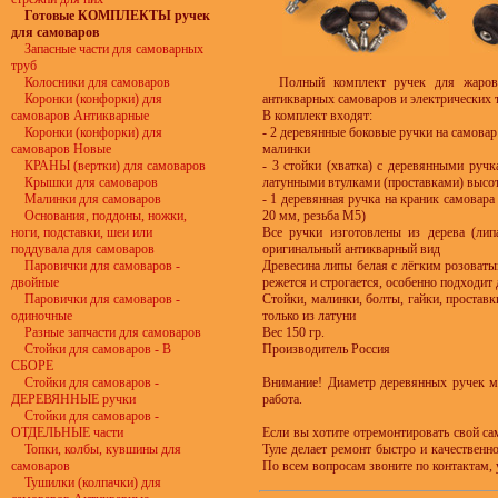
Готовые КОМПЛЕКТЫ ручек
для самоваров
Запасные части для самоварных
труб
Колосники для самоваров
Полный комплект ручек для жарово
Коронки (конфорки) для
антикварных самоваров и электрических 
самоваров Антикварные
В комплект входят:
Коронки (конфорки) для
- 2 деревянные боковые ручки на самовар
самоваров Новые
малинки
КРАНЫ (вертки) для самоваров
- 3 стойки (хватка) с деревянными руч
Крышки для самоваров
латунными втулками (проставками) высот
Малинки для самоваров
- 1 деревянная ручка на краник самовар
Основания, поддоны, ножки,
20 мм, резьба М5)
ноги, подставки, шеи или
Все ручки изготовлены из дерева (лип
поддувала для самоваров
оригинальный антикварный вид
Паровички для самоваров -
Древесина липы белая с лёгким розоваты
двойные
режется и строгается, особенно подходит 
Паровички для самоваров -
Стойки, малинки, болты, гайки, проставк
одиночные
только из латуни
Разные запчасти для самоваров
Вес 150 гр.
Стойки для самоваров - В
Производитель Россия
СБОРЕ
Стойки для самоваров -
Внимание! Диаметр деревянных ручек мо
ДЕРЕВЯННЫЕ ручки
работа.
Стойки для самоваров -
ОТДЕЛЬНЫЕ части
Если вы хотите отремонтировать свой са
Топки, колбы, кувшины для
Туле делает ремонт быстро и качественн
самоваров
По всем вопросам звоните по контактам, 
Тушилки (колпачки) для