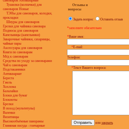
самоваров Антикварные
Тушилки (колпачки) для
Отзывы и
самоваров Новые
вопросы
ТЭНы для самоваров, колодки,
прокладки
Задать вопрос
Оставить отзыв
Шнуры для самоваров
Грелки для чайника самовара
*заполните обязательно
Подносы для самоваров
Капельницы (капельники)
*
Ваше имя:
Заварочные чайники, сахарницы,
чайные пары
*
E-mail:
Аксессуары для самоваров
Книги по самоварам
Мёд к самоварам
Телефон:
Средства по уходу за самоварами
Чай к самоварам
*
Текст Вашего вопроса:
Подстаканники
Антиквариат
Береста
Гжель
Хохлома
Балалайки
Блоки для бумаг
Блокноты
Брелки
В поход (мультитулы)
Валенки
Визитницы
Высокообъёмные панорамы
или
закрыть
Глиняная посуда - гончарные