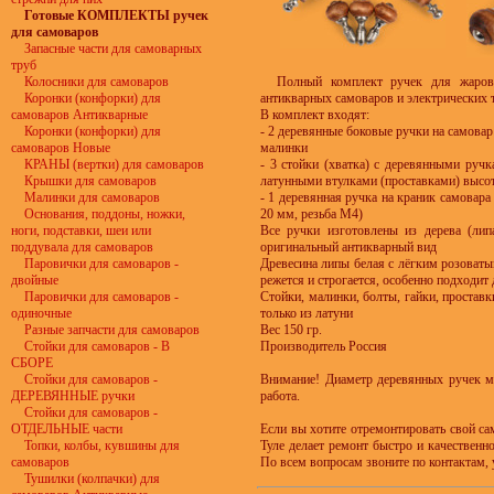
Готовые КОМПЛЕКТЫ ручек
для самоваров
Запасные части для самоварных
труб
Колосники для самоваров
Полный комплект ручек для жарово
Коронки (конфорки) для
антикварных самоваров и электрических 
самоваров Антикварные
В комплект входят:
Коронки (конфорки) для
- 2 деревянные боковые ручки на самовар
самоваров Новые
малинки
КРАНЫ (вертки) для самоваров
- 3 стойки (хватка) с деревянными руч
Крышки для самоваров
латунными втулками (проставками) высот
Малинки для самоваров
- 1 деревянная ручка на краник самовар
Основания, поддоны, ножки,
20 мм, резьба М4)
ноги, подставки, шеи или
Все ручки изготовлены из дерева (лип
поддувала для самоваров
оригинальный антикварный вид
Паровички для самоваров -
Древесина липы белая с лёгким розоваты
двойные
режется и строгается, особенно подходит 
Паровички для самоваров -
Стойки, малинки, болты, гайки, проставк
одиночные
только из латуни
Разные запчасти для самоваров
Вес 150 гр.
Стойки для самоваров - В
Производитель Россия
СБОРЕ
Стойки для самоваров -
Внимание! Диаметр деревянных ручек мо
ДЕРЕВЯННЫЕ ручки
работа.
Стойки для самоваров -
ОТДЕЛЬНЫЕ части
Если вы хотите отремонтировать свой са
Топки, колбы, кувшины для
Туле делает ремонт быстро и качественн
самоваров
По всем вопросам звоните по контактам, 
Тушилки (колпачки) для