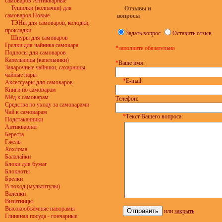
самоваров Антикварные
Тушилки (колпачки) для
Отзывы и
самоваров Новые
вопросы
ТЭНы для самоваров, колодки,
прокладки
Задать вопрос
Оставить отзыв
Шнуры для самоваров
Грелки для чайника самовара
*заполните обязательно
Подносы для самоваров
Капельницы (капельники)
*
Ваше имя:
Заварочные чайники, сахарницы,
чайные пары
*
E-mail:
Аксессуары для самоваров
Книги по самоварам
Мёд к самоварам
Телефон:
Средства по уходу за самоварами
Чай к самоварам
*
Текст Вашего вопроса:
Подстаканники
Антиквариат
Береста
Гжель
Хохлома
Балалайки
Блоки для бумаг
Блокноты
Брелки
В поход (мультитулы)
Валенки
Визитницы
Высокообъёмные панорамы
или
закрыть
Глиняная посуда - гончарные