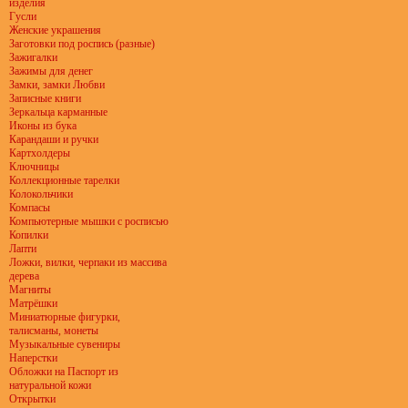
изделия
Гусли
Женские украшения
Заготовки под роспись (разные)
Зажигалки
Зажимы для денег
Замки, замки Любви
Записные книги
Зеркальца карманные
Иконы из бука
Карандаши и ручки
Картхолдеры
Ключницы
Коллекционные тарелки
Колокольчики
Компасы
Компьютерные мышки с росписью
Копилки
Лапти
Ложки, вилки, черпаки из массива
дерева
Магниты
Матрёшки
Миниатюрные фигурки,
талисманы, монеты
Музыкальные сувениры
Наперстки
Обложки на Паспорт из
натуральной кожи
Открытки