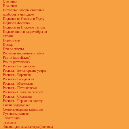
Очечники
Планинги
Походные наборы столовых
приборов в чемодане
Подковы на Счастье и Удачу
Подносы Жостово
Подносы из Нижнего Тагила
Подсвечники и канделябры из
латуни
Портсигары
Посуда
Птицы счастья
Расчёски массажные, гребни
Ремни (армейские)
Ремни (авторские)
Роспись - Башкирская
Роспись - Беломорские узоры
Роспись - Борецкая
Роспись - Городецкая
Роспись - Мезенская
Роспись - Петриковская
Роспись - Синяя по серебру
Роспись - Сюжетная
Роспись - Чёрная по золоту
Свечи подарочные
Семикаракорская керамика
Сувениры разные
Таблетницы
Текстиль
Флешки для компьютера (роспись)