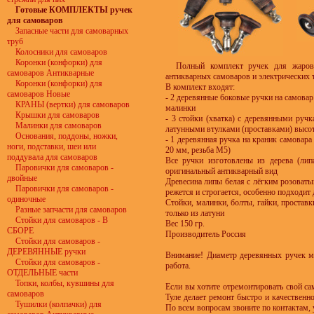
Готовые КОМПЛЕКТЫ ручек
для самоваров
Запасные части для самоварных
труб
Колосники для самоваров
Коронки (конфорки) для
Полный комплект ручек для жарово
самоваров Антикварные
антикварных самоваров и электрических 
Коронки (конфорки) для
В комплект входят:
самоваров Новые
- 2 деревянные боковые ручки на самовар
КРАНЫ (вертки) для самоваров
малинки
Крышки для самоваров
- 3 стойки (хватка) с деревянными руч
Малинки для самоваров
латунными втулками (проставками) высот
Основания, поддоны, ножки,
- 1 деревянная ручка на краник самовар
ноги, подставки, шеи или
20 мм, резьба М5)
поддувала для самоваров
Все ручки изготовлены из дерева (лип
Паровички для самоваров -
оригинальный антикварный вид
двойные
Древесина липы белая с лёгким розоваты
Паровички для самоваров -
режется и строгается, особенно подходит 
одиночные
Стойки, малинки, болты, гайки, проставк
Разные запчасти для самоваров
только из латуни
Стойки для самоваров - В
Вес 150 гр.
СБОРЕ
Производитель Россия
Стойки для самоваров -
ДЕРЕВЯННЫЕ ручки
Внимание! Диаметр деревянных ручек мо
Стойки для самоваров -
работа.
ОТДЕЛЬНЫЕ части
Топки, колбы, кувшины для
Если вы хотите отремонтировать свой са
самоваров
Туле делает ремонт быстро и качественн
Тушилки (колпачки) для
По всем вопросам звоните по контактам, 