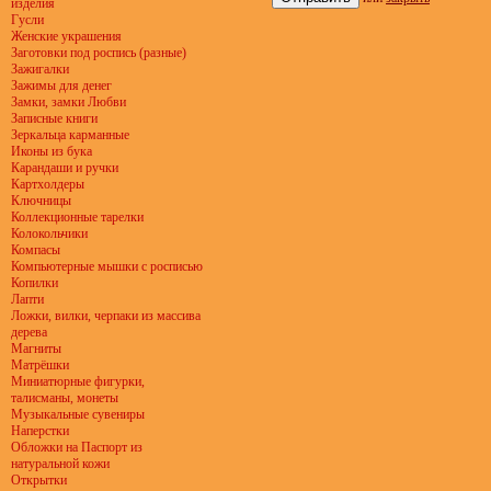
изделия
Гусли
Женские украшения
Заготовки под роспись (разные)
Зажигалки
Зажимы для денег
Замки, замки Любви
Записные книги
Зеркальца карманные
Иконы из бука
Карандаши и ручки
Картхолдеры
Ключницы
Коллекционные тарелки
Колокольчики
Компасы
Компьютерные мышки с росписью
Копилки
Лапти
Ложки, вилки, черпаки из массива
дерева
Магниты
Матрёшки
Миниатюрные фигурки,
талисманы, монеты
Музыкальные сувениры
Наперстки
Обложки на Паспорт из
натуральной кожи
Открытки