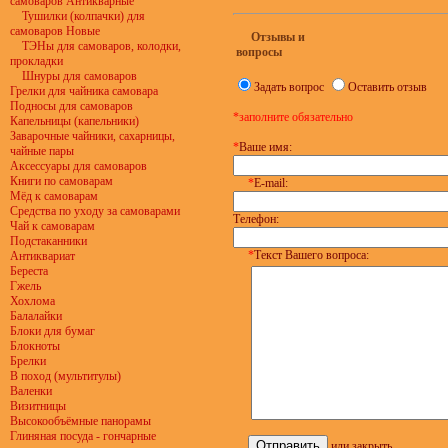
самоваров Антикварные
Тушилки (колпачки) для
самоваров Новые
Отзывы и
ТЭНы для самоваров, колодки,
вопросы
прокладки
Шнуры для самоваров
Задать вопрос
Оставить отзыв
Грелки для чайника самовара
Подносы для самоваров
*заполните обязательно
Капельницы (капельники)
Заварочные чайники, сахарницы,
*
Ваше имя:
чайные пары
Аксессуары для самоваров
Книги по самоварам
*
E-mail:
Мёд к самоварам
Средства по уходу за самоварами
Телефон:
Чай к самоварам
Подстаканники
*
Текст Вашего вопроса:
Антиквариат
Береста
Гжель
Хохлома
Балалайки
Блоки для бумаг
Блокноты
Брелки
В поход (мультитулы)
Валенки
Визитницы
Высокообъёмные панорамы
Глиняная посуда - гончарные
или
закрыть