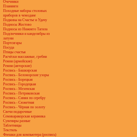
Очечники
Планинги
Походные наборы столовых
приборов в чемодане
Подковы на Счастье и Удачу
Подносы Жостово
Подносы из Нижнего Тагила
Подсвечники и канделябры из
латуни
Портсигары
Посуда
Птицы счастья
Расчёски массажные, гребни
Ремни (армейские)
Ремни (авторские)
Роспись - Башкирская
Роспись - Беломорские узоры
Роспись - Борецкая
Роспись - Городецкая
Роспись - Мезенская
Роспись - Петриковская
Роспись - Синяя по серебру
Роспись - Сюжетная
Роспись - Чёрная по золоту
Свечи подарочные
Семикаракорская керамика
Сувениры разные
Таблетницы
Текстиль
Флешки для компьютера (роспись)