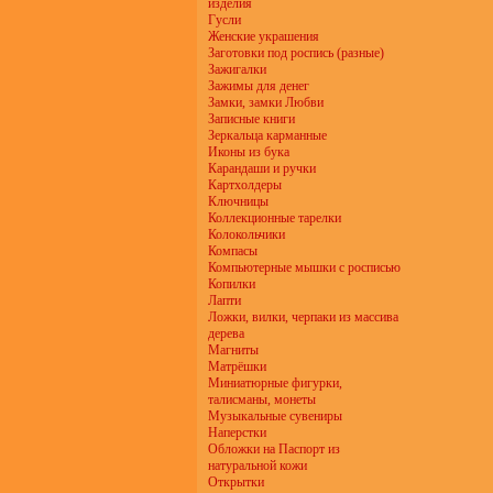
изделия
Гусли
Женские украшения
Заготовки под роспись (разные)
Зажигалки
Зажимы для денег
Замки, замки Любви
Записные книги
Зеркальца карманные
Иконы из бука
Карандаши и ручки
Картхолдеры
Ключницы
Коллекционные тарелки
Колокольчики
Компасы
Компьютерные мышки с росписью
Копилки
Лапти
Ложки, вилки, черпаки из массива
дерева
Магниты
Матрёшки
Миниатюрные фигурки,
талисманы, монеты
Музыкальные сувениры
Наперстки
Обложки на Паспорт из
натуральной кожи
Открытки