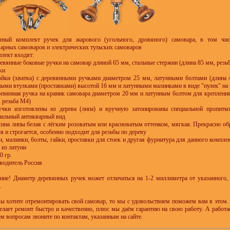
лный комплект ручек для жарового (угольного, дровяного) самовара, в том чи
варных самоваров и электрических тульских самоваров
лект входят:
ревянные боковые ручки на самовар длиной 65 мм, стальные стержни (длина 85 мм, резь
ки
тойки (хватка) с деревянными ручками диаметром 25 мм, латунными болтами (длина 
ными втулками (проставками) высотой 16 мм и латунными малинками в виде "пулек" на 
еревянная ручка на краник самовара диаметром 20 мм и латунным болтом для крепления
 резьба М4)
учки изготовлены из дерева (липа) и вручную затонированы специальной пропитко
нальный антикварный вид
сина липы белая с лёгким розоватым или красноватым оттенком, мягкая. Прекрасно обр
я и строгается, особенно подходит для резьбы по дереву
, малинки, болты, гайки, проставки для стоек и другая фурнитура для данного компле
 из латуни
0 гр.
водитель Россия
ние! Диаметр деревянных ручек может отличаться на 1-2 миллиметра от указанного, 
.
вы хотите отремонтировать свой самовар, то мы с удовольствием поможем вам в этом.
делает ремонт быстро и качественно, плюс мы даём гарантию на свою работу. А работа
м вопросам звоните по контактам, указанным на сайте.