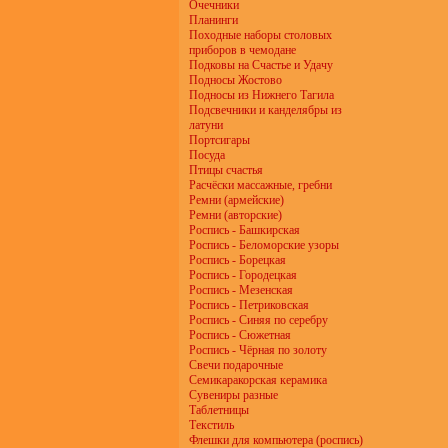
Очечники
Планинги
Походные наборы столовых
приборов в чемодане
Подковы на Счастье и Удачу
Подносы Жостово
Подносы из Нижнего Тагила
Подсвечники и канделябры из
латуни
Портсигары
Посуда
Птицы счастья
Расчёски массажные, гребни
Ремни (армейские)
Ремни (авторские)
Роспись - Башкирская
Роспись - Беломорские узоры
Роспись - Борецкая
Роспись - Городецкая
Роспись - Мезенская
Роспись - Петриковская
Роспись - Синяя по серебру
Роспись - Сюжетная
Роспись - Чёрная по золоту
Свечи подарочные
Семикаракорская керамика
Сувениры разные
Таблетницы
Текстиль
Флешки для компьютера (роспись)