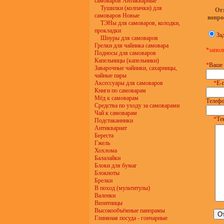
самоваров Антикварные
Тушилки (колпачки) для
От
самоваров Новые
вопро
ТЭНы для самоваров, колодки,
прокладки
За
Шнуры для самоваров
Грелки для чайника самовара
*запол
Подносы для самоваров
Капельницы (капельники)
*
Ваше 
Заварочные чайники, сахарницы,
чайные пары
Аксессуары для самоваров
*
E-m
Книги по самоварам
Мёд к самоварам
Телефо
Средства по уходу за самоварами
Чай к самоварам
*
Те
Подстаканники
Антиквариат
Береста
Гжель
Хохлома
Балалайки
Блоки для бумаг
Блокноты
Брелки
В поход (мультитулы)
Валенки
Визитницы
Высокообъёмные панорамы
Глиняная посуда - гончарные