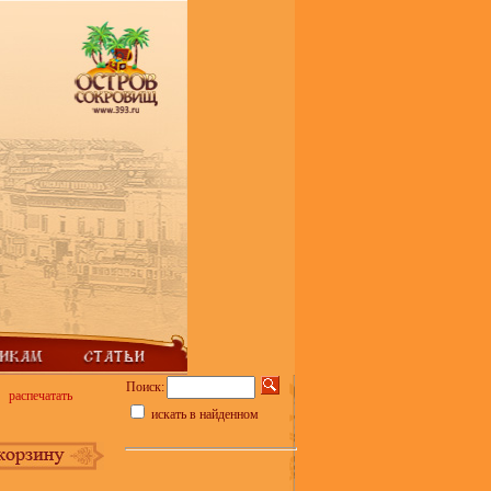
Поиск:
распечатать
искать в найденном