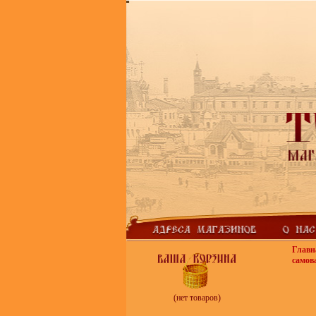
Главн
самов
(нет товаров)