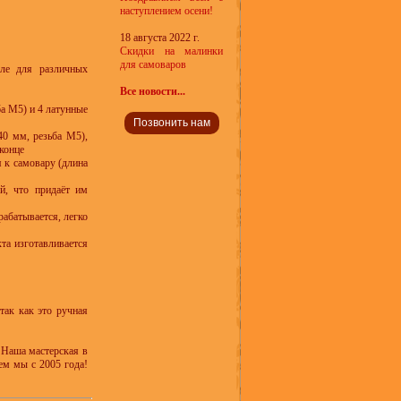
наступлением осени!
18 августа 2022 г.
Скидки на малинки
для самоваров
сле для различных
Все новости...
ба М5) и 4 латунные
Позвонить нам
40 мм, резьба М5),
конце
 к самовару (длина
й, что придаёт им
абатывается, легко
кта изготавливается
так как это ручная
 Наша мастерская в
ем мы с 2005 года!