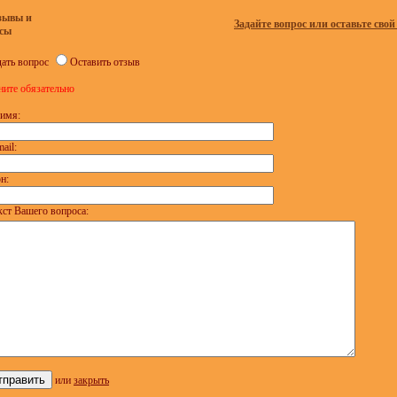
зывы и
Задайте вопрос или оставьте свой
сы
дать вопрос
Оставить отзыв
ните обязательно
имя:
ail:
н:
кст Вашего вопроса:
или
закрыть