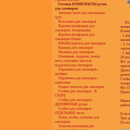
Готовые КОМПЛЕКТЫ ручек
для самоваров
Запасные части для самоварных
труб
Колосники для самоваров
По
Коронки (конфорки) для
антик
самоваров Антикварные
В комп
Коронки (конфорки) для
- 2 де
самоваров Новые
малин
КРАНЫ (вертки) для самоваров
- 3 с
Крышки для самоваров
латун
Малинки для самоваров
- 1 д
Основания, поддоны, ножки,
20 мм,
ноги, подставки, шеи или
Все р
поддувала для самоваров
ориги
Паровички для самоваров -
Древе
двойные
режетс
Паровички для самоваров -
Стойки
одиночные
только
Разные запчасти для самоваров
Вес 15
Стойки для самоваров - В
Произ
СБОРЕ
Стойки для самоваров -
Внима
ДЕРЕВЯННЫЕ ручки
работа
Стойки для самоваров -
ОТДЕЛЬНЫЕ части
Если 
Топки, колбы, кувшины для
Туле 
самоваров
По все
Тушилки (колпачки) для