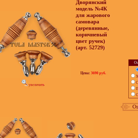
Дворянский
модель №4К
для жарового
самовара
(деревянные,
коричневый
цвет ручек)
(арт. 52729)
Оц
Цена:
3690 руб.
Х
С
увеличить
П
О