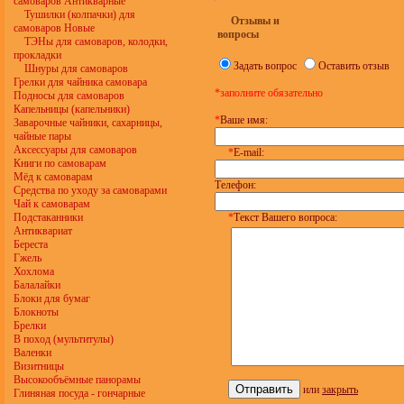
самоваров Антикварные
Тушилки (колпачки) для
Отзывы и
самоваров Новые
вопросы
ТЭНы для самоваров, колодки,
прокладки
Задать вопрос
Оставить отзыв
Шнуры для самоваров
Грелки для чайника самовара
*заполните обязательно
Подносы для самоваров
Капельницы (капельники)
*
Ваше имя:
Заварочные чайники, сахарницы,
чайные пары
Аксессуары для самоваров
*
E-mail:
Книги по самоварам
Мёд к самоварам
Телефон:
Средства по уходу за самоварами
Чай к самоварам
Подстаканники
*
Текст Вашего вопроса:
Антиквариат
Береста
Гжель
Хохлома
Балалайки
Блоки для бумаг
Блокноты
Брелки
В поход (мультитулы)
Валенки
Визитницы
Высокообъёмные панорамы
или
закрыть
Глиняная посуда - гончарные