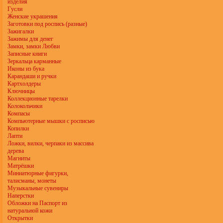
изделия
Гусли
Женские украшения
Заготовки под роспись (разные)
Зажигалки
Зажимы для денег
Замки, замки Любви
Записные книги
Зеркальца карманные
Иконы из бука
Карандаши и ручки
Картхолдеры
Ключницы
Коллекционные тарелки
Колокольчики
Компасы
Компьютерные мышки с росписью
Копилки
Лапти
Ложки, вилки, черпаки из массива
дерева
Магниты
Матрёшки
Миниатюрные фигурки,
талисманы, монеты
Музыкальные сувениры
Наперстки
Обложки на Паспорт из
натуральной кожи
Открытки