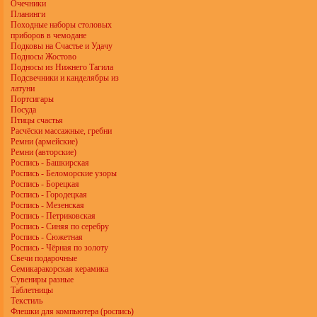
Очечники
Планинги
Походные наборы столовых
приборов в чемодане
Подковы на Счастье и Удачу
Подносы Жостово
Подносы из Нижнего Тагила
Подсвечники и канделябры из
латуни
Портсигары
Посуда
Птицы счастья
Расчёски массажные, гребни
Ремни (армейские)
Ремни (авторские)
Роспись - Башкирская
Роспись - Беломорские узоры
Роспись - Борецкая
Роспись - Городецкая
Роспись - Мезенская
Роспись - Петриковская
Роспись - Синяя по серебру
Роспись - Сюжетная
Роспись - Чёрная по золоту
Свечи подарочные
Семикаракорская керамика
Сувениры разные
Таблетницы
Текстиль
Флешки для компьютера (роспись)