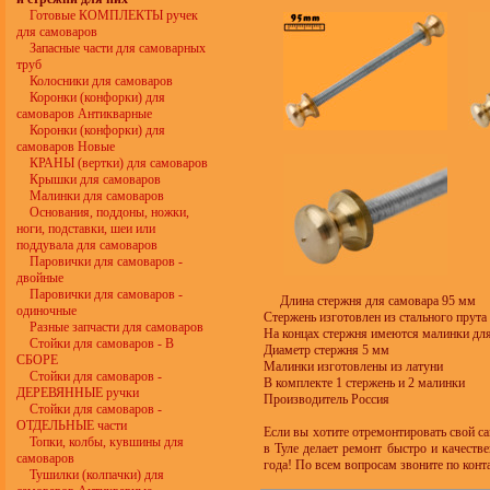
Готовые КОМПЛЕКТЫ ручек
для самоваров
Запасные части для самоварных
труб
Колосники для самоваров
Коронки (конфорки) для
самоваров Антикварные
Коронки (конфорки) для
самоваров Новые
КРАНЫ (вертки) для самоваров
Крышки для самоваров
Малинки для самоваров
Основания, поддоны, ножки,
ноги, подставки, шеи или
поддувала для самоваров
Паровички для самоваров -
двойные
Паровички для самоваров -
Длина стержня для самовара 95 мм
одиночные
Стержень изготовлен из стального прута
Разные запчасти для самоваров
На концах стержня имеются малинки для
Стойки для самоваров - В
Диаметр стержня 5 мм
СБОРЕ
Малинки изготовлены из латуни
Стойки для самоваров -
В комплекте 1 стержень и 2 малинки
ДЕРЕВЯННЫЕ ручки
Производитель Россия
Стойки для самоваров -
ОТДЕЛЬНЫЕ части
Если вы хотите отремонтировать свой с
Топки, колбы, кувшины для
в Туле делает ремонт быстро и качеств
самоваров
года! По всем вопросам звоните по конт
Тушилки (колпачки) для