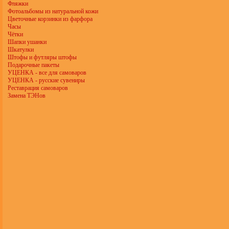
Фляжки
Фотоальбомы из натуральной кожи
Цветочные корзинки из фарфора
Часы
Чётки
Шапки ушанки
Шкатулки
Штофы и футляры штофы
Подарочные пакеты
УЦЕНКА - все для самоваров
УЦЕНКА - русские сувениры
Реставрация самоваров
Замена ТЭНов