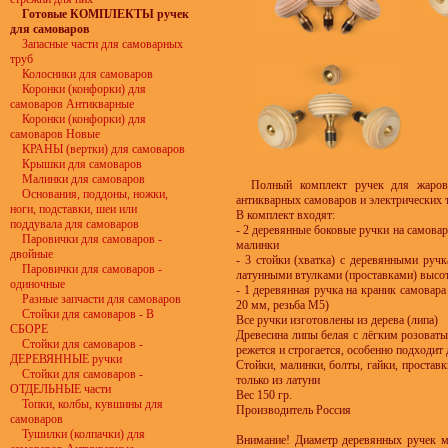
Готовые КОМПЛЕКТЫ ручек
для самоваров
Запасные части для самоварных
труб
Колосники для самоваров
Коронки (конфорки) для
самоваров Антикварные
Коронки (конфорки) для
самоваров Новые
КРАНЫ (вертки) для самоваров
Крышки для самоваров
Малинки для самоваров
Полный комплект ручек для жарово
Основания, поддоны, ножки,
антикварных самоваров и электрических 
ноги, подставки, шеи или
В комплект входят:
поддувала для самоваров
- 2 деревянные боковые ручки на самовар
Паровички для самоваров -
малинки
двойные
- 3 стойки (хватка) с деревянными руч
Паровички для самоваров -
латунными втулками (проставками) высот
одиночные
- 1 деревянная ручка на краник самовар
Разные запчасти для самоваров
20 мм, резьба М5)
Стойки для самоваров - В
Все ручки изготовлены из дерева (липа)
СБОРЕ
Древесина липы белая с лёгким розоваты
Стойки для самоваров -
режется и строгается, особенно подходит 
ДЕРЕВЯННЫЕ ручки
Стойки, малинки, болты, гайки, проставк
Стойки для самоваров -
только из латуни
ОТДЕЛЬНЫЕ части
Вес 150 гр.
Топки, колбы, кувшины для
Производитель Россия
самоваров
Тушилки (колпачки) для
Внимание! Диаметр деревянных ручек мо