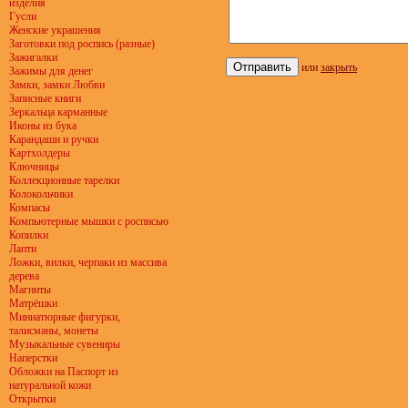
изделия
Гусли
Женские украшения
Заготовки под роспись (разные)
Зажигалки
или
закрыть
Зажимы для денег
Замки, замки Любви
Записные книги
Зеркальца карманные
Иконы из бука
Карандаши и ручки
Картхолдеры
Ключницы
Коллекционные тарелки
Колокольчики
Компасы
Компьютерные мышки с росписью
Копилки
Лапти
Ложки, вилки, черпаки из массива
дерева
Магниты
Матрёшки
Миниатюрные фигурки,
талисманы, монеты
Музыкальные сувениры
Наперстки
Обложки на Паспорт из
натуральной кожи
Открытки