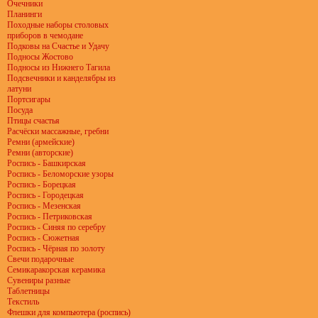
Очечники
Планинги
Походные наборы столовых
приборов в чемодане
Подковы на Счастье и Удачу
Подносы Жостово
Подносы из Нижнего Тагила
Подсвечники и канделябры из
латуни
Портсигары
Посуда
Птицы счастья
Расчёски массажные, гребни
Ремни (армейские)
Ремни (авторские)
Роспись - Башкирская
Роспись - Беломорские узоры
Роспись - Борецкая
Роспись - Городецкая
Роспись - Мезенская
Роспись - Петриковская
Роспись - Синяя по серебру
Роспись - Сюжетная
Роспись - Чёрная по золоту
Свечи подарочные
Семикаракорская керамика
Сувениры разные
Таблетницы
Текстиль
Флешки для компьютера (роспись)