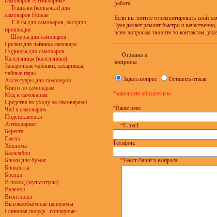
самоваров Антикварные
работа.
Тушилки (колпачки) для
самоваров Новые
Если вы хотите отремонтировать свой с
ТЭНы для самоваров, колодки,
Туле делает ремонт быстро и качественно
прокладки
всем вопросам звоните по контактам, ука
Шнуры для самоваров
Грелки для чайника самовара
Подносы для самоваров
Отзывы и
Капельницы (капельники)
вопросы
Заварочные чайники, сахарницы,
чайные пары
Задать вопрос
Оставить отзыв
Аксессуары для самоваров
Книги по самоварам
*заполните обязательно
Мёд к самоварам
Средства по уходу за самоварами
*
Ваше имя:
Чай к самоварам
Подстаканники
Антиквариат
*
E-mail:
Береста
Гжель
Телефон:
Хохлома
Балалайки
Блоки для бумаг
*
Текст Вашего вопроса:
Блокноты
Брелки
В поход (мультитулы)
Валенки
Визитницы
Высокообъёмные панорамы
Глиняная посуда - гончарные