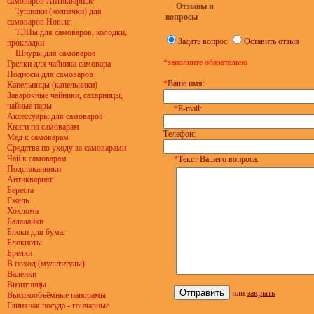
самоваров Антикварные
Отзывы и
Тушилки (колпачки) для
вопросы
самоваров Новые
ТЭНы для самоваров, колодки,
Задать вопрос
Оставить отзыв
прокладки
Шнуры для самоваров
*заполните обязательно
Грелки для чайника самовара
Подносы для самоваров
*
Ваше имя:
Капельницы (капельники)
Заварочные чайники, сахарницы,
чайные пары
*
E-mail:
Аксессуары для самоваров
Книги по самоварам
Телефон:
Мёд к самоварам
Средства по уходу за самоварами
Чай к самоварам
*
Текст Вашего вопроса:
Подстаканники
Антиквариат
Береста
Гжель
Хохлома
Балалайки
Блоки для бумаг
Блокноты
Брелки
В поход (мультитулы)
Валенки
Визитницы
или
закрыть
Высокообъёмные панорамы
Глиняная посуда - гончарные