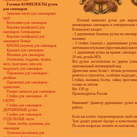
Готовые КОМПЛЕКТЫ ручек
для самоваров
Запасные части для самоварных
труб
Полный комплект ручек для жарово
Колосники для самоваров
антикварных самоваров и электрических 
Коронки (конфорки) для
В комплект входят:
самоваров Антикварные
- 2 деревянные боковые ручки на самовар
Коронки (конфорки) для
малинки
самоваров Новые
- 3 стойки (хватка) с деревянными руч
КРАНЫ (вертки) для самоваров
латунными втулками (проставками) высот
Крышки для самоваров
- 1 деревянная ручка на краник самовар
Малинки для самоваров
20 мм, резьба М5)
Основания, поддоны, ножки,
Все ручки изготовлены из дерева (лип
ноги, подставки, шеи или
оригинальный антикварный вид
поддувала для самоваров
Древесина липы белая с лёгким розоваты
Паровички для самоваров -
режется и строгается, особенно подходит 
двойные
Стойки, малинки, болты, гайки, проставк
Паровички для самоваров -
только из латуни
одиночные
Вес 150 гр.
Разные запчасти для самоваров
Производитель Россия
Стойки для самоваров - В
СБОРЕ
Внимание! Диаметр деревянных ручек мо
Стойки для самоваров -
работа.
ДЕРЕВЯННЫЕ ручки
Стойки для самоваров -
Если вы хотите отремонтировать свой са
ОТДЕЛЬНЫЕ части
Туле делает ремонт быстро и качественн
Топки, колбы, кувшины для
По всем вопросам звоните по контактам, 
самоваров
Тушилки (колпачки) для