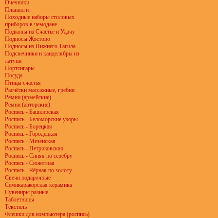
Очечники
Планинги
Походные наборы столовых
приборов в чемодане
Подковы на Счастье и Удачу
Подносы Жостово
Подносы из Нижнего Тагила
Подсвечники и канделябры из
латуни
Портсигары
Посуда
Птицы счастья
Расчёски массажные, гребни
Ремни (армейские)
Ремни (авторские)
Роспись - Башкирская
Роспись - Беломорские узоры
Роспись - Борецкая
Роспись - Городецкая
Роспись - Мезенская
Роспись - Петриковская
Роспись - Синяя по серебру
Роспись - Сюжетная
Роспись - Чёрная по золоту
Свечи подарочные
Семикаракорская керамика
Сувениры разные
Таблетницы
Текстиль
Флешки для компьютера (роспись)