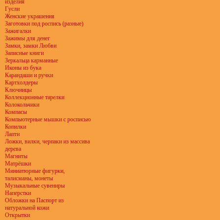
изделия
Гусли
Женские украшения
Заготовки под роспись (разные)
Зажигалки
Зажимы для денег
Замки, замки Любви
Записные книги
Зеркальца карманные
Иконы из бука
Карандаши и ручки
Картхолдеры
Ключницы
Коллекционные тарелки
Колокольчики
Компасы
Компьютерные мышки с росписью
Копилки
Лапти
Ложки, вилки, черпаки из массива
дерева
Магниты
Матрёшки
Миниатюрные фигурки,
талисманы, монеты
Музыкальные сувениры
Наперстки
Обложки на Паспорт из
натуральной кожи
Открытки