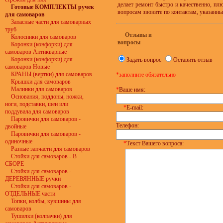
делает ремонт быстро и качественно, пл
Готовые КОМПЛЕКТЫ ручек
вопросам звоните по контактам, указанны
для самоваров
Запасные части для самоварных
труб
Отзывы и
Колосники для самоваров
вопросы
Коронки (конфорки) для
самоваров Антикварные
Коронки (конфорки) для
Задать вопрос
Оставить отзыв
самоваров Новые
КРАНЫ (вертки) для самоваров
*заполните обязательно
Крышки для самоваров
Малинки для самоваров
*
Ваше имя:
Основания, поддоны, ножки,
ноги, подставки, шеи или
*
E-mail:
поддувала для самоваров
Паровички для самоваров -
Телефон:
двойные
Паровички для самоваров -
одиночные
*
Текст Вашего вопроса:
Разные запчасти для самоваров
Стойки для самоваров - В
СБОРЕ
Стойки для самоваров -
ДЕРЕВЯННЫЕ ручки
Стойки для самоваров -
ОТДЕЛЬНЫЕ части
Топки, колбы, кувшины для
самоваров
Тушилки (колпачки) для