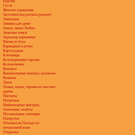
изделия
Гусли
Женские украшения
Заготовки под роспись (разные)
Зажигалки
Зажимы для денег
Замки, замки Любви
Записные книги
Зеркальца карманные
Иконы из бука
Карандаши и ручки
Картхолдеры
Ключницы
Коллекционные тарелки
Колокольчики
Компасы
Компьютерные мышки с росписью
Копилки
Лапти
Ложки, вилки, черпаки из массива
дерева
Магниты
Матрёшки
Миниатюрные фигурки,
талисманы, монеты
Музыкальные сувениры
Наперстки
Обложки на Паспорт из
натуральной кожи
Открытки