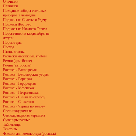
Очечники
Планинги
Походные наборы столовых
приборов в чемодане
Подковы на Счастье и Удачу
Подносы Жостово
Подносы из Нижнего Тагила
Подсвечники и канделябры из
латуни
Портсигары
Посуда
Птицы счастья
Расчёски массажные, гребни
Ремни (армейские)
Ремни (авторские)
Роспись - Башкирская
Роспись - Беломорские узоры
Роспись - Борецкая
Роспись - Городецкая
Роспись - Мезенская
Роспись - Петриковская
Роспись - Синяя по серебру
Роспись - Сюжетная
Роспись - Чёрная по золоту
Свечи подарочные
Семикаракорская керамика
Сувениры разные
Таблетницы
Текстиль
Флешки для компьютера (роспись)