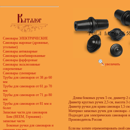
Самовары ЭЛЕКТРИЧЕСКИЕ
Самовары жаровые (дровяные,
угольные)
Самовары антикварные
Самовары комбинированные
Самовары фарфоровые
увеличить
Самовары эксклюзивные
современные
Самовары сувенирные
Трубы для самоваров от 38 до 60
мм
Трубы для самоваров от 61 до 70
мм
Трубы для самоваров от 71 до 80
Длина боковых ручек 5 см, диаметр 2 
мм
Диаметр круглых ручек 2,5 см, высота 3 с
Трубы для самоваров от 81 мм и
Диаметр ручки для крана самовара 1,5 см,
более
Материал запасных ручек для самовара - 
Запасные части для самоваров
Подходят для электрических самоваров на
Бим (BEEM, Германия) -
Производитель Россия
запасные части
Боковые ручки для самоваров и
Если вы хотите отремонтировать свой са
стрежни для них