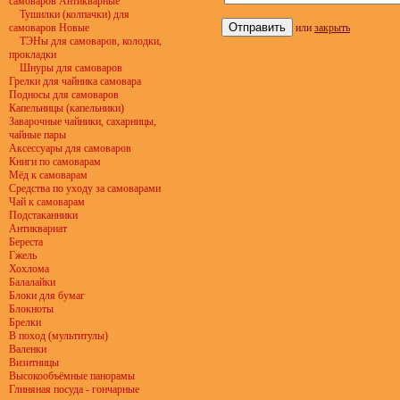
самоваров Антикварные
Тушилки (колпачки) для
самоваров Новые
или
закрыть
ТЭНы для самоваров, колодки,
прокладки
Шнуры для самоваров
Грелки для чайника самовара
Подносы для самоваров
Капельницы (капельники)
Заварочные чайники, сахарницы,
чайные пары
Аксессуары для самоваров
Книги по самоварам
Мёд к самоварам
Средства по уходу за самоварами
Чай к самоварам
Подстаканники
Антиквариат
Береста
Гжель
Хохлома
Балалайки
Блоки для бумаг
Блокноты
Брелки
В поход (мультитулы)
Валенки
Визитницы
Высокообъёмные панорамы
Глиняная посуда - гончарные