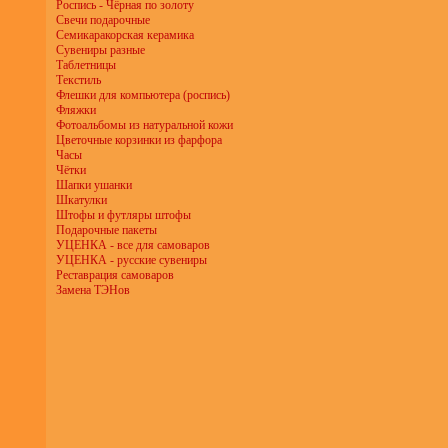
Роспись - Чёрная по золоту
Свечи подарочные
Семикаракорская керамика
Сувениры разные
Таблетницы
Текстиль
Флешки для компьютера (роспись)
Фляжки
Фотоальбомы из натуральной кожи
Цветочные корзинки из фарфора
Часы
Чётки
Шапки ушанки
Шкатулки
Штофы и футляры штофы
Подарочные пакеты
УЦЕНКА - все для самоваров
УЦЕНКА - русские сувениры
Реставрация самоваров
Замена ТЭНов