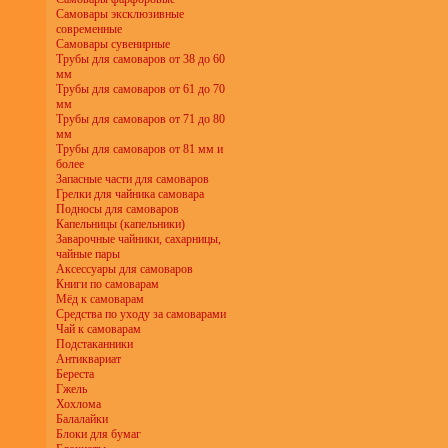
Самовары эксклюзивные
современные
Самовары сувенирные
Трубы для самоваров от 38 до 60
мм
Трубы для самоваров от 61 до 70
мм
Трубы для самоваров от 71 до 80
мм
Трубы для самоваров от 81 мм и
более
Запасные части для самоваров
Грелки для чайника самовара
Подносы для самоваров
Капельницы (капельники)
Заварочные чайники, сахарницы,
чайные пары
Аксессуары для самоваров
Книги по самоварам
Мёд к самоварам
Средства по уходу за самоварами
Чай к самоварам
Подстаканники
Антиквариат
Береста
Гжель
Хохлома
Балалайки
Блоки для бумаг