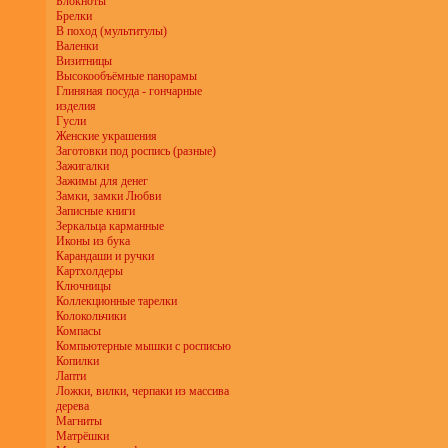
Блокноты
Брелки
В поход (мультитулы)
Валенки
Визитницы
Высокообъёмные панорамы
Глиняная посуда - гончарные
изделия
Гусли
Женские украшения
Заготовки под роспись (разные)
Зажигалки
Зажимы для денег
Замки, замки Любви
Записные книги
Зеркальца карманные
Иконы из бука
Карандаши и ручки
Картхолдеры
Ключницы
Коллекционные тарелки
Колокольчики
Компасы
Компьютерные мышки с росписью
Копилки
Лапти
Ложки, вилки, черпаки из массива
дерева
Магниты
Матрёшки