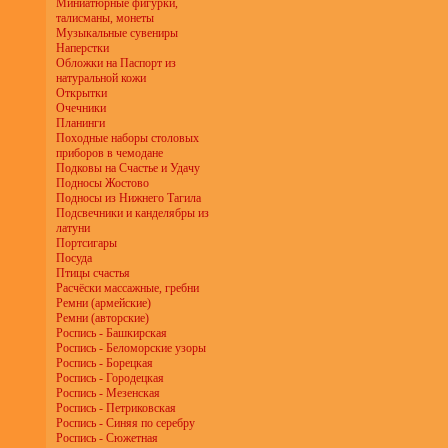
Миниатюрные фигурки,
талисманы, монеты
Музыкальные сувениры
Наперстки
Обложки на Паспорт из
натуральной кожи
Открытки
Очечники
Планинги
Походные наборы столовых
приборов в чемодане
Подковы на Счастье и Удачу
Подносы Жостово
Подносы из Нижнего Тагила
Подсвечники и канделябры из
латуни
Портсигары
Посуда
Птицы счастья
Расчёски массажные, гребни
Ремни (армейские)
Ремни (авторские)
Роспись - Башкирская
Роспись - Беломорские узоры
Роспись - Борецкая
Роспись - Городецкая
Роспись - Мезенская
Роспись - Петриковская
Роспись - Синяя по серебру
Роспись - Сюжетная