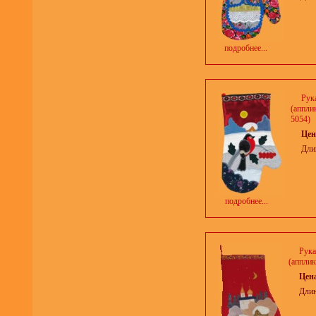
подробнее...
Рук
(апплик
5054)
Цен
Дли
подробнее...
Рука
(апплик
Цен
Длин