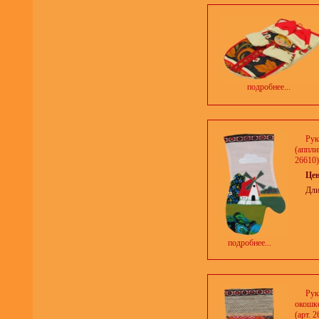
подробнее...
Рук
(аппли
26610)
Це
Дли
подробнее...
Рук
окошке
(арт. 