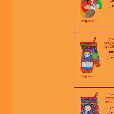
Це
Дли
подробнее...
Рука
лоскуто
(арт. 21
Цен
Длин
подробнее...
Рук
(апплик
5053)
Цен
Дли