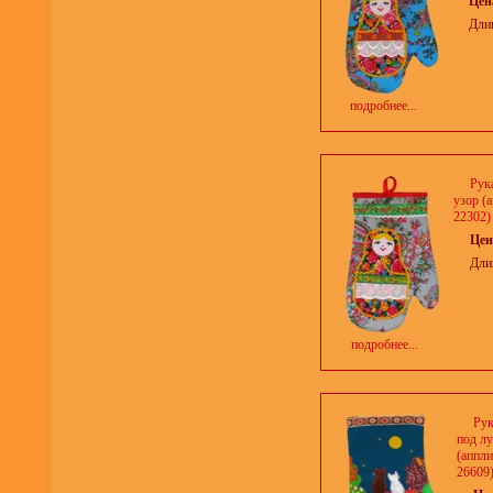
Цен
Дли
подробнее...
Рук
узор (а
22302)
Цен
Дли
подробнее...
Рук
под л
(аппли
26609