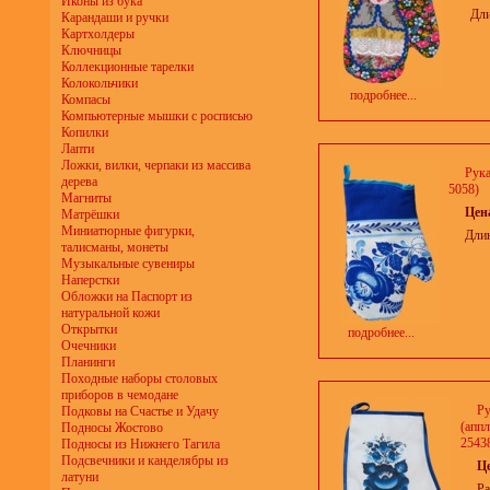
Иконы из бука
Дли
Карандаши и ручки
Картхолдеры
Ключницы
Коллекционные тарелки
Колокольчики
подробнее...
Компасы
Компьютерные мышки с росписью
Копилки
Лапти
Ложки, вилки, черпаки из массива
Рука
дерева
5058)
Магниты
Цен
Матрёшки
Миниатюрные фигурки,
Длин
талисманы, монеты
Музыкальные сувениры
Наперстки
Обложки на Паспорт из
натуральной кожи
Открытки
подробнее...
Очечники
Планинги
Походные наборы столовых
приборов в чемодане
Ру
Подковы на Счастье и Удачу
(аппл
Подносы Жостово
2543
Подносы из Нижнего Тагила
Подсвечники и канделябры из
Ц
латуни
Ра