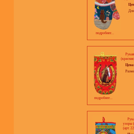
Це
Дли
подробнее...
Рукав
(красная
Цена
Разме
подробнее...
Рук
узоры 
(арт. 2