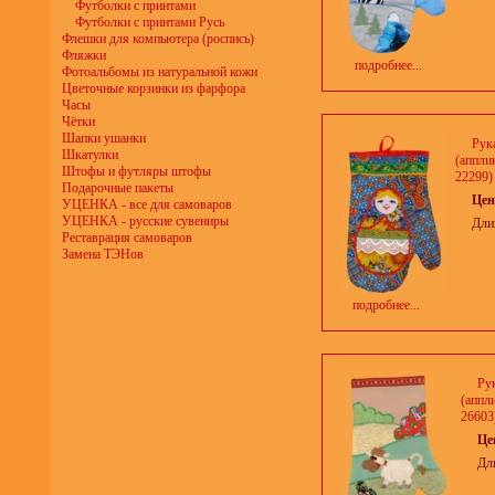
Футболки с принтами
Футболки с принтами Русь
Флешки для компьютера (роспись)
Фляжки
подробнее...
Фотоальбомы из натуральной кожи
Цветочные корзинки из фарфора
Часы
Чётки
Шапки ушанки
Рук
Шкатулки
(апплик
Штофы и футляры штофы
22299)
Подарочные пакеты
Цен
УЦЕНКА - все для самоваров
УЦЕНКА - русские сувениры
Дли
Реставрация самоваров
Замена ТЭНов
подробнее...
Ру
(аппли
26603
Це
Дл