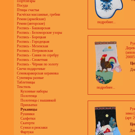
Портсигары
Посуда
Птицы счастья
Расчёски массажные, гребни
Ремни (армейские)
подробнее...
Ремни (авторские)
Роспись - Башкирская
Роспись - Беломорские узоры
Роспись - Борецкая
Роспись - Городецкая
Ру
Роспись - Мезенская
Дерев
Роспись - Петриковская
(аппли
Роспись - Синяя по серебру
26605
Роспись - Сюжетная
Це
Роспись - Чёрная по золоту
Свечи подарочные
Дл
Семикаракорская керамика
Сувениры разные
Таблетницы
Текстиль
подробнее...
Кухонные наборы
Полотенца
Полотенца с вышивкой
Прихватки
Ру
Рукавицы
зима 
Рушники
(арт. 
Салфетки
Скатерти
Це
Сумки и рюкзаки
Дли
Фартуки