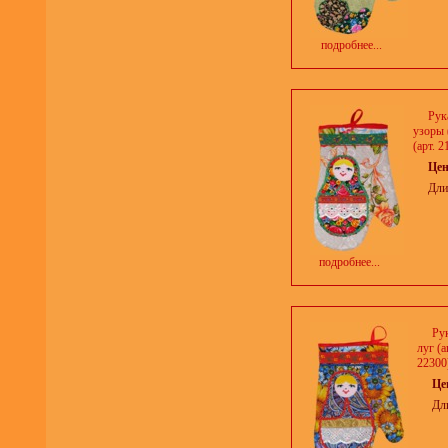
подробнее...
Рук
узоры 
(арт. 2
Це
Дли
подробнее...
Ру
луг (а
22300
Це
Дл