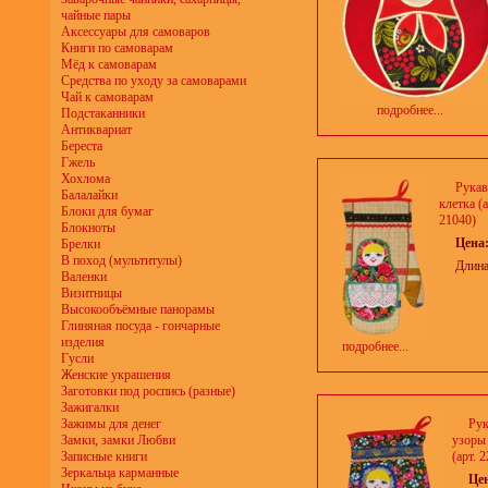
чайные пары
Аксессуары для самоваров
Книги по самоварам
Мёд к самоварам
Средства по уходу за самоварами
Чай к самоварам
подробнее...
Подстаканники
Антиквариат
Береста
Гжель
Хохлома
Рукав
Балалайки
клетка (
Блоки для бумаг
21040)
Блокноты
Цена
Брелки
В поход (мультитулы)
Длина
Валенки
Визитницы
Высокообъёмные панорамы
Глиняная посуда - гончарные
изделия
подробнее...
Гусли
Женские украшения
Заготовки под роспись (разные)
Зажигалки
Зажимы для денег
Рук
Замки, замки Любви
узоры
Записные книги
(арт. 
Зеркальца карманные
Це