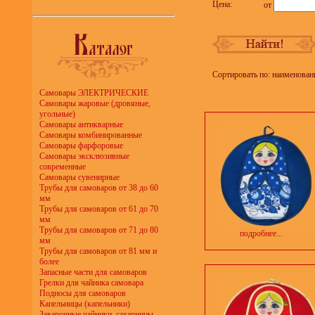
Цена:
от
Сортировать по: наименован
Самовары ЭЛЕКТРИЧЕСКИЕ
Самовары жаровые (дровяные,
угольные)
Самовары антикварные
Самовары комбинированные
Самовары фарфоровые
Самовары эксклюзивные
современные
Самовары сувенирные
Трубы для самоваров от 38 до 60
мм
Трубы для самоваров от 61 до 70
мм
Трубы для самоваров от 71 до 80
подробнее...
мм
Трубы для самоваров от 81 мм и
более
Запасные части для самоваров
Грелки для чайника самовара
Подносы для самоваров
Капельницы (капельники)
Заварочные чайники, сахарницы,