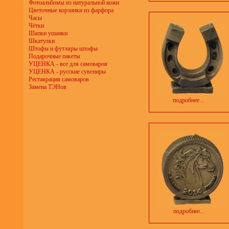
Фотоальбомы из натуральной кожи
Цветочные корзинки из фарфора
Часы
Чётки
Шапки ушанки
Шкатулки
Штофы и футляры штофы
Подарочные пакеты
УЦЕНКА - все для самоваров
УЦЕНКА - русские сувениры
Реставрация самоваров
Замена ТЭНов
подробнее...
подробнее...