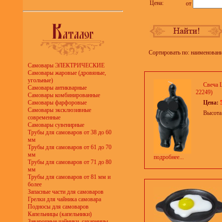
Цена:
от
Сортировать по: наименован
Самовары ЭЛЕКТРИЧЕСКИЕ
Самовары жаровые (дровяные,
угольные)
Свеча 
Самовары антикварные
22249)
Самовары комбинированные
Самовары фарфоровые
Цена:
Самовары эксклюзивные
Высота
современные
Самовары сувенирные
Трубы для самоваров от 38 до 60
мм
Трубы для самоваров от 61 до 70
мм
подробнее...
Трубы для самоваров от 71 до 80
мм
Трубы для самоваров от 81 мм и
более
Запасные части для самоваров
Грелки для чайника самовара
Подносы для самоваров
Капельницы (капельники)
Заварочные чайники, сахарницы,