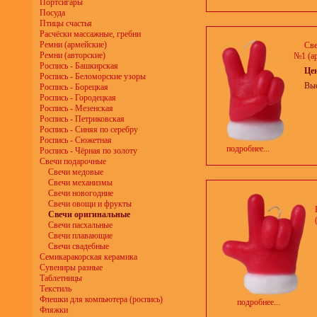
Портсигары
Посуда
Птицы счастья
Расчёски массажные, гребни
Ремни (армейские)
Све
Ремни (авторские)
№1 (ар
Роспись - Башкирская
Це
Роспись - Беломорские узоры
Выс
Роспись - Борецкая
Роспись - Городецкая
Роспись - Мезенская
Роспись - Петриковская
Роспись - Синяя по серебру
Роспись - Сюжетная
подробнее...
Роспись - Чёрная по золоту
Свечи подарочные
Свечи медовые
Свечи механизмы
Свечи новогодние
Свечи овощи и фрукты
Свечи оригинальные
Свечи пасхальные
Свечи плавающие
Свечи свадебные
Семикаракорская керамика
Сувениры разные
Таблетницы
Текстиль
Флешки для компьютера (роспись)
подробнее...
Фляжки