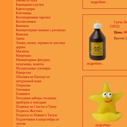
Иконы из бука
подробнее...
Карандаши и ручки
Картхолдеры
Ключницы
Коллекционные тарелки
Колокольчики
Свеча Зм
Компасы
21832)
Компьютерные мышки с росписью
Цена:
46
Копилки
Высота 1
Лапти
Ложки, вилки, черпаки из массива
дерева
Магниты
Матрёшки
Миниатюрные фигурки,
подробнее...
талисманы, монеты
Музыкальные сувениры
Наперстки
Обложки на Паспорт из
натуральной кожи
Открытки
Очечники
Планинги
Походные наборы столовых
приборов в чемодане
Подковы на Счастье и Удачу
Подносы Жостово
Подносы из Нижнего Тагила
Подсвечники и канделябры из
латуни
подробнее...