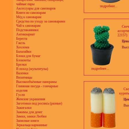
чайные пары
подробнее...
Аксессуары для самоваров
Книги по самоварам
Мёд к самоварам
Средства по уходу за самоварами
Чай к самоварам
Свеч
Подстаканники
ассорти
Антиквариат
22157)
Береста
Цен
Гжель
Хохлома
Высо
Балалайки
Блоки для бумаг
Блокноты
Брелки
подробнее...
В поход (мультитулы)
Валенки
Визитницы
Высокообъёмные панорамы
Глиняная посуда - гончарные
Све
изделия
курить
Гусли
Женские украшения
Це
Заготовки под роспись (разные)
Выс
Зажигалки
Зажимы для денег
Замки, замки Любви
Записные книги
Зеркальца карманные