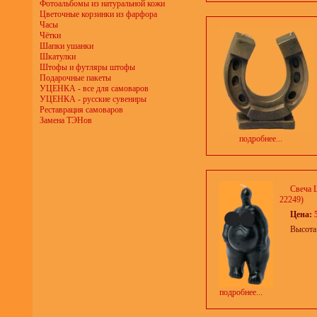
Фотоальбомы из натуральной кожи
Цветочные корзинки из фарфора
Часы
Чётки
Шапки ушанки
Шкатулки
Штофы и футляры штофы
Подарочные пакеты
УЦЕНКА - все для самоваров
УЦЕНКА - русские сувениры
Реставрация самоваров
Замена ТЭНов
подробнее...
Свеча 
22249)
Цена:
Высота
подробнее...