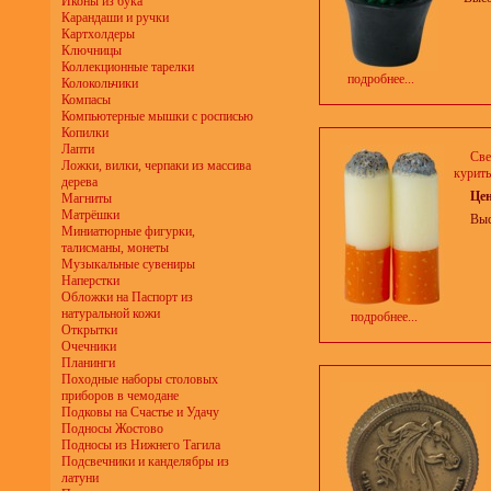
Иконы из бука
Карандаши и ручки
Картхолдеры
Ключницы
Коллекционные тарелки
подробнее...
Колокольчики
Компасы
Компьютерные мышки с росписью
Копилки
Лапти
Све
Ложки, вилки, черпаки из массива
курить
дерева
Це
Магниты
Матрёшки
Выс
Миниатюрные фигурки,
талисманы, монеты
Музыкальные сувениры
Наперстки
Обложки на Паспорт из
натуральной кожи
подробнее...
Открытки
Очечники
Планинги
Походные наборы столовых
приборов в чемодане
Подковы на Счастье и Удачу
Подносы Жостово
Подносы из Нижнего Тагила
Подсвечники и канделябры из
латуни