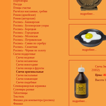
Портсигары
Посуда
Птицы счастья
Расчёски массажные, гребни
подробнее...
Ремни (армейские)
Ремни (авторские)
Роспись - Башкирская
Роспись - Беломорские узоры
Роспись - Борецкая
Роспись - Городецкая
Роспись - Мезенская
Роспись - Петриковская
Роспись - Синяя по серебру
Роспись - Сюжетная
подробнее...
Роспись - Чёрная по золоту
Свечи подарочные
Свечи медовые
Свечи механизмы
Свечи новогодние
Свеча Зм
Свечи овощи и фрукты
21832)
Свечи оригинальные
Цена:
46
Свечи пасхальные
Свечи плавающие
Высота 1
Свечи свадебные
Семикаракорская керамика
Сувениры разные
Таблетницы
Текстиль
Флешки для компьютера (роспись)
подробнее...
Фляжки