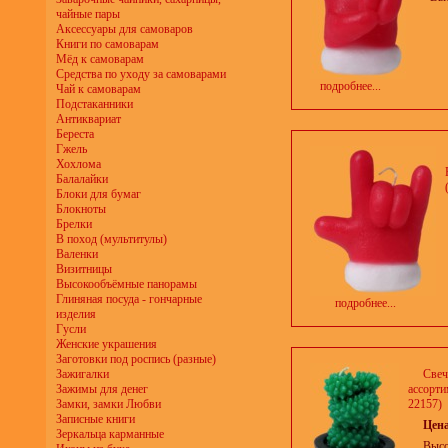
чайные пары
Аксессуары для самоваров
Книги по самоварам
Мёд к самоварам
Средства по уходу за самоварами
подробнее...
Чай к самоварам
Подстаканники
Антиквариат
Береста
Гжель
Хохлома
Балалайки
Блоки для бумаг
Блокноты
Брелки
В поход (мультитулы)
Валенки
Визитницы
Высокообъёмные панорамы
Глиняная посуда - гончарные
подробнее...
изделия
Гусли
Женские украшения
Заготовки под роспись (разные)
Зажигалки
Свеч
Зажимы для денег
ассорти
Замки, замки Любви
22157)
Записные книги
Цен
Зеркальца карманные
Высо