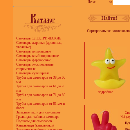
Цена:
от
Сортировать по: наименован
Самовары ЭЛЕКТРИЧЕСКИЕ
Самовары жаровые (дровяные,
угольные)
Самовары антикварные
Самовары комбинированные
Самовары фарфоровые
Самовары эксклюзивные
современные
Самовары сувенирные
Трубы для самоваров от 38 до 60
мм
Трубы для самоваров от 61 до 70
мм
подробнее...
Трубы для самоваров от 71 до 80
мм
Трубы для самоваров от 81 мм и
более
Запасные части для самоваров
Све
Грелки для чайника самовара
№1 (ар
Подносы для самоваров
Це
Капельницы (капельники)
Выс
Заварочные чайники, сахарницы,